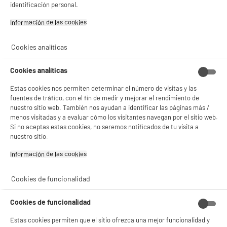
identificación personal.
Información de las cookies‎
Cookies analíticas
BIENVENIDO a ELECTRO
Cookies analíticas
Rechazar todas
DEPOT
Estas cookies nos permiten determinar el número de visitas y las
fuentes de tráfico, con el fin de medir y mejorar el rendimiento de
Con el fin de mejorar tu experiencia, y tras tu consentimiento, ELECTRO DEPOT
nuestro sitio web. También nos ayudan a identificar las páginas más /
y sus socios utilizan cookies que procesan tus datos personales para:
- compartir contenido adaptado a tus preferencias
menos visitadas y a evaluar cómo los visitantes navegan por el sitio web.
- ofrecer publicidad y comunicaciones personalizadas
Si no aceptas estas cookies, no seremos notificados de tu visita a
- facilitar el intercambio de contenido en las redes sociales
nuestro sitio.
- analizar el tráfico en nuestro sitio web Consulta la política de cookies.
Consulta la política de cookies.
.
Información de las cookies‎
Si aceptas, la experiencia será aún mejor. Si no acepta, se utilizarán cookies
estadísticas anónimas basadas en tu navegación. Puedes oponerte a su uso
Cookies de funcionalidad
gestionando sus cookies.
¡Buena visita!
Cookies de funcionalidad
✔ ACEPTAR TODAS
Estas cookies permiten que el sitio ofrezca una mejor funcionalidad y