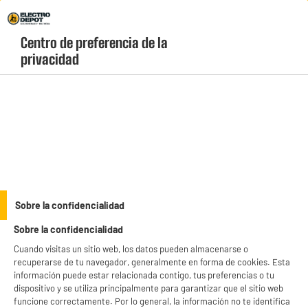
Envio Gratis +99€ y Recogida Gratis en tienda 1h
Centro de preferencia de la 
geolocation-header-icon-text
header-
Carrito
privacidad
Menú
login-
account
Freidoras de aire
Freidora de Aire MOULINEX Easy Fry Digital 5L 15591
4 personas
Sobre la confidencialidad
Sobre la confidencialidad
Cuando visitas un sitio web, los datos pueden almacenarse o
recuperarse de tu navegador, generalmente en forma de cookies. Esta
información puede estar relacionada contigo, tus preferencias o tu
dispositivo y se utiliza principalmente para garantizar que el sitio web
funcione correctamente. Por lo general, la información no te identifica