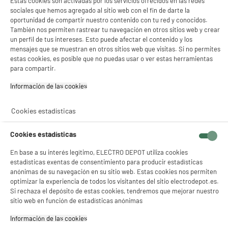
Estas cookies son activadas por los servicios ofrecidos en las redes
E
240 Hz/0,3 ms/FHD
sociales que hemos agregado al sitio web con el fin de darte la
Más producto : 100% PRECIOS BAJOS
oportunidad de compartir nuestro contenido con tu red y conocidos.
También nos permiten rastrear tu navegación en otros sitios web y crear
Tiempo de respuesta (ms) : 0,3 ms
un perfil de tus intereses. Esto puede afectar el contenido y los
Conexión : Jack 3.5,Display Port,Hdmi 2.0
mensajes que se muestran en otros sitios web que visitas. Si no permites
139
€
96
estas cookies, es posible que no puedas usar o ver estas herramientas
para compartir.
Pago a
plazos
compare_product
Información de las cookies‎
Cookies estadísticas
Cookies estadísticas
F
En base a su interés legítimo, ELECTRO DEPOT utiliza cookies
Monitor AOC Gaming PC 27" Fast IPS 260Hz
estadísticas exentas de consentimiento para producir estadísticas
0.3ms Adaptive Sync HDR10 Q27G42ZE
anónimas de su navegación en su sitio web. Estas cookies nos permiten
optimizar la experiencia de todos los visitantes del sitio electrodepot.es.
Más producto : 100% PRECIOS BAJOS
Si rechaza el depósito de estas cookies, tendremos que mejorar nuestro
Tiempo de respuesta (ms) : 0,3 ms
sitio web en función de estadísticas anónimas
Conexión : Hdmi,Jack 3.5,Display Port
★★★★★
★★★★★
168
€
96
Información de las cookies‎
4.8
/5
(
31
)