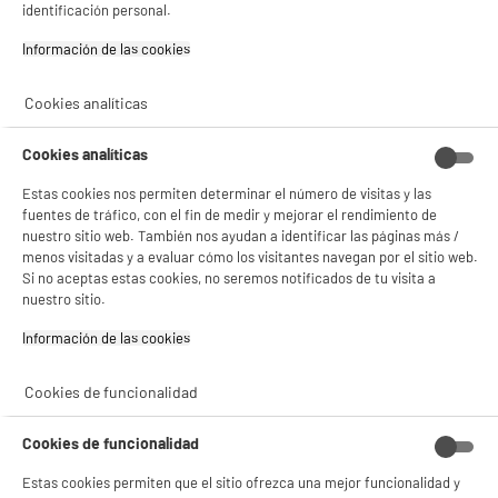
identificación personal.
★★★★★
★★★★★
94
€
96
4.7
/5
(
107
)
Información de las cookies‎
Pago a
plazos
compare_product
Cookies analíticas
Cookies analíticas
Estas cookies nos permiten determinar el número de visitas y las
fuentes de tráfico, con el fin de medir y mejorar el rendimiento de
nuestro sitio web. También nos ayudan a identificar las páginas más /
ELECTROCHOLLOS
menos visitadas y a evaluar cómo los visitantes navegan por el sitio web.
Monitor PC SAMSUNG Pantalla Curva 32"
E
BIENVENIDO a ELECTRO
Si no aceptas estas cookies, no seremos notificados de tu visita a
Rechazar todas
SAMSUNG 100Hz FHD Antirreflejos S32D390G-1
nuestro sitio.
Más producto : 100% PRECIOS BAJOS
DEPOT
Tiempo de respuesta (ms) : 4ms
Información de las cookies‎
Con el fin de mejorar tu experiencia, y tras tu consentimiento, ELECTRO DEPOT
Conexión : Hdmi,Vga,Jack 3.5
y sus socios utilizan cookies que procesan tus datos personales para:
- compartir contenido adaptado a tus preferencias
154
€
92
Cookies de funcionalidad
- ofrecer publicidad y comunicaciones personalizadas
★★★★★
★★★★★
- facilitar el intercambio de contenido en las redes sociales
Pago a
plazos
4.7
/5
(
40
)
- analizar el tráfico en nuestro sitio web Consulta la política de cookies.
Cookies de funcionalidad
Consulta la política de cookies.
.
compare_product
Estas cookies permiten que el sitio ofrezca una mejor funcionalidad y
Si aceptas, la experiencia será aún mejor. Si no acepta, se utilizarán cookies