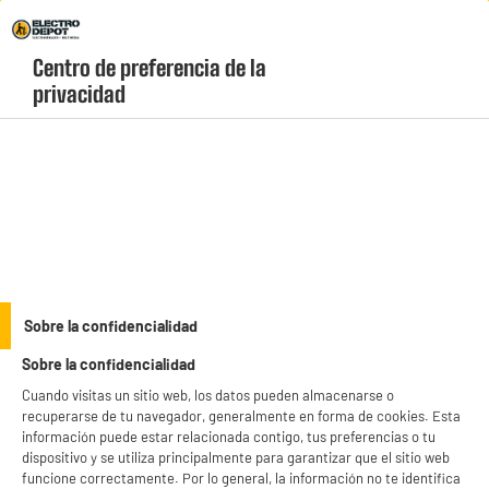
Envio Gratis +99€ y Recogida Gratis en tienda 1h
Centro de preferencia de la 
geolocation-header-icon-text
header-
Carrito
privacidad
Menú
login-
account
Monitores baratos
(8 produits)
Compra
pantallas de ordenador baratas
en Electro Depot y disfruta de una
excelente calidad de imagen sin pagar de más. Disponemos de un amplio
catálogo de monitores de PC económicos con conexiones HDMI y DisplayPort
see_more_label
Sobre la confidencialidad
listos para rendir al máximo. Explora nuestros "Electrochollos" en tecnología y
estrena monitor con envío rápido o recogida gratis.
Sobre la confidencialidad
productItem_availability_txt-
productItem__availability-
Cuando visitas un sitio web, los datos pueden almacenarse o
current-store
change-btn
recuperarse de tu navegador, generalmente en forma de cookies. Esta
LEGANÉS, MADRID
información puede estar relacionada contigo, tus preferencias o tu
dispositivo y se utiliza principalmente para garantizar que el sitio web
product_list_sticky_button_Filter
product_list_stic
funcione correctamente. Por lo general, la información no te identifica