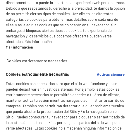
directamente, pero puede brindarte una experiencia web personalizada.
Debido a que respetamos tu derecho a la privacidad, te damos la opción
E
de no permitir ciertos tipos de cookies. Haz clic en las diferentes
categorías de cookies para obtener más detalles sobre cada una de
Monitor Gaming PHILIPS 24" IPS Full HD 120Hz
MPRT de 1ms Adaptive Sync 24E2N1110
ellas, y así elegir las cookies que se colocarán en tu navegador. Sin
embargo, si bloqueas ciertos tipos de cookies, tu experiencia de
Más producto : 100% PRECIOS BAJOS
navegación y los servicios que podemos ofrecerte pueden verse
Tiempo de respuesta (ms) : 1ms
afectados. Más información
Conexión : Vga,Hdmi (Cable Incluidos)
Más información
★★★★★
★★★★★
69
€
96
4.7
/5
(
148
)
Cookies estrictamente necesarias
compare_product
Cookies estrictamente necesarias
Activas siempre
Estas cookies son necesarias para que el sitio web funcione y no se
pueden desactivar en nuestros sistemas. Por ejemplo, estas cookies
estrictamente necesarias te permitirán acceder a tu área de cliente,
E
mantener activa tu sesión mientras navegas o administrar tu carrito de
compras. También nos permitirán detectar cualquier problema técnico
Monitor 27" PHILIPS IPS Full HD 120Hz MPRT 1ms
que pueda afectar la presentación del Sitio y / o la navegación en el
Adaptive Sync 27E2N1110
Sitio. Puedes configurar tu navegador para bloquear o ser notificado de
Más producto : 100% PRECIOS BAJOS
la existencia de estas cookies, pero algunas partes del sitio web pueden
Tiempo de respuesta (ms) : 1ms
verse afectadas. Estas cookies no almacenan ninguna información de
Conexión : Hdmi,Vga