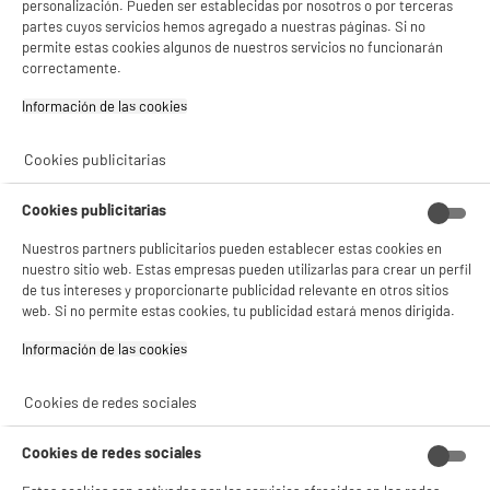
personalización. Pueden ser establecidas por nosotros o por terceras
estadísticas anónimas basadas en tu navegación. Puedes oponerte a su uso
partes cuyos servicios hemos agregado a nuestras páginas. Si no
gestionando sus cookies.
permite estas cookies algunos de nuestros servicios no funcionarán
¡Buena visita!
correctamente.
F
✔ ACEPTAR TODAS
Información de las cookies‎
Monitor Gaming AOC 32" Pantalla Curva FHD
260Hz MPRT 0.5ms Adaptive Sync C32G42ZE
Gestionar cookies
Cookies publicitarias
Más producto : 100% PRECIOS BAJOS
Tiempo de respuesta (ms) : 0,3 ms
Conexión : Hdmi,Jack 3.5,Display Port,Vesa
Cookies publicitarias
★★★★★
★★★★★
100X100
Nuestros partners publicitarios pueden establecer estas cookies en
4.8
/5
(
4
)
179
€
96
nuestro sitio web. Estas empresas pueden utilizarlas para crear un perfil
de tus intereses y proporcionarte publicidad relevante en otros sitios
Pago a
plazos
compare_product
web. Si no permite estas cookies, tu publicidad estará menos dirigida.
Información de las cookies‎
Cookies de redes sociales
Cookies de redes sociales
ELECTROCHOLLOS
Monitor curvo gaming AOC C27G42ZE de 27" -