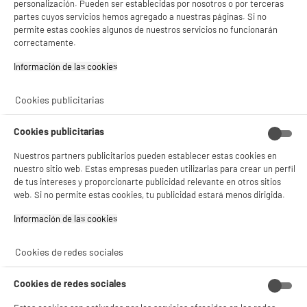
personalización. Pueden ser establecidas por nosotros o por terceras
★★★★★
★★★★★
- compartir contenido adaptado a tus preferencias
Pago a
plazos
partes cuyos servicios hemos agregado a nuestras páginas. Si no
- ofrecer publicidad y comunicaciones personalizadas
4.5
/5
(
67
)
permite estas cookies algunos de nuestros servicios no funcionarán
- facilitar el intercambio de contenido en las redes sociales
correctamente.
- analizar el tráfico en nuestro sitio web Consulta la política de cookies.
compare_product
Consulta la política de cookies.
.
Información de las cookies‎
Si aceptas, la experiencia será aún mejor. Si no acepta, se utilizarán cookies
estadísticas anónimas basadas en tu navegación. Puedes oponerte a su uso
Cookies publicitarias
gestionando sus cookies.
¡Buena visita!
ELECTROCHOLLOS
Cookies publicitarias
Smart TV LG 55UA73006 55" 4K UHD LED con HDR
✔ ACEPTAR TODAS
A
F
y Smart TV webOS
G
Nuestros partners publicitarios pueden establecer estas cookies en
Pantalla : 140 cm
Gestionar cookies
nuestro sitio web. Estas empresas pueden utilizarlas para crear un perfil
Smart TV : SmartTV
de tus intereses y proporcionarte publicidad relevante en otros sitios
Tecnología : Led
web. Si no permite estas cookies, tu publicidad estará menos dirigida.
319
€
94
Información de las cookies‎
★★★★★
★★★★★
Pago a
plazos
4.1
/5
(
69
)
Cookies de redes sociales
compare_product
Cookies de redes sociales