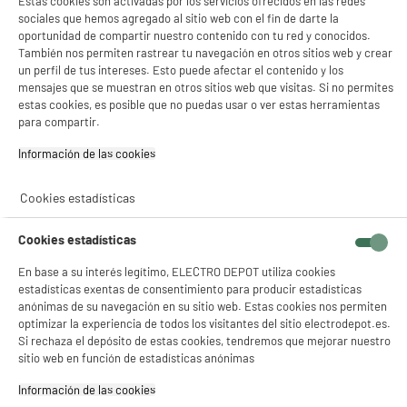
Estas cookies son activadas por los servicios ofrecidos en las redes
sociales que hemos agregado al sitio web con el fin de darte la
oportunidad de compartir nuestro contenido con tu red y conocidos.
A
F
También nos permiten rastrear tu navegación en otros sitios web y crear
G
TCL Smart Tv QLED 55" 55P71K 4K Ultra HD
un perfil de tus intereses. Esto puede afectar el contenido y los
Google TV con Dolby Vision HDMI 2.1 WiFi
mensajes que se muestran en otros sitios web que visitas. Si no permites
Pantalla : 140 cm
estas cookies, es posible que no puedas usar o ver estas herramientas
Smart TV : GoogleTV
para compartir.
Tecnología : QLED
★★★★★
★★★★★
Información de las cookies‎
438
€
96
3.8
/5
(
4
)
Pago a
plazos
Cookies estadísticas
compare_product
Cookies estadísticas
En base a su interés legítimo, ELECTRO DEPOT utiliza cookies
estadísticas exentas de consentimiento para producir estadísticas
anónimas de su navegación en su sitio web. Estas cookies nos permiten
optimizar la experiencia de todos los visitantes del sitio electrodepot.es.
A
F
Si rechaza el depósito de estas cookies, tendremos que mejorar nuestro
G
TCL Smart Tv QLED 55" 55QLED780K 4K Ultra HD
sitio web en función de estadísticas anónimas
Google TV con Dolby Vision HDMI 2.1 WiFi
Información de las cookies‎
Pantalla : 140 cm