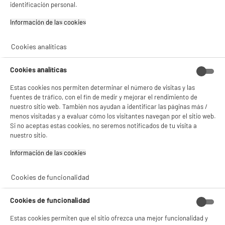
LG Smart Tv QNED 55" 55QNED82A3B 4K Ultra HD
identificación personal.
A
G
WebOS con Procesador a5 HDR10 Pro y WiFi
G
Información de las cookies‎
Pantalla : 140 cm
Smart TV :
Tecnología :
Cookies analíticas
379
€
96
Cookies analíticas
Pago a
plazos
compare_product
Estas cookies nos permiten determinar el número de visitas y las
fuentes de tráfico, con el fin de medir y mejorar el rendimiento de
nuestro sitio web. También nos ayudan a identificar las páginas más /
menos visitadas y a evaluar cómo los visitantes navegan por el sitio web.
Si no aceptas estas cookies, no seremos notificados de tu visita a
nuestro sitio.
PRECIO IMBATIBLE
Información de las cookies‎
LG Smart Tv QNED 55" 55QNED70A6A 4K Ultra HD
A
G
WebOS con Procesador a5 HDR10 Pro y WiFi
G
Cookies de funcionalidad
BIENVENIDO a ELECTRO
Pantalla : 140 cm
Rechazar todas
Smart TV : SmartTV
DEPOT
Cookies de funcionalidad
Tecnología : MINI LED QLED
Con el fin de mejorar tu experiencia, y tras tu consentimiento, ELECTRO DEPOT
349
€
92
Estas cookies permiten que el sitio ofrezca una mejor funcionalidad y
y sus socios utilizan cookies que procesan tus datos personales para: