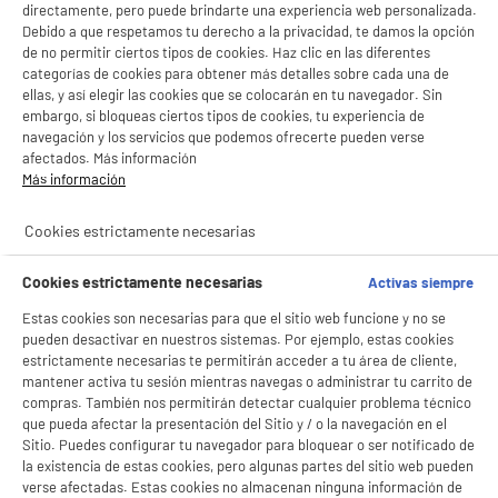
LEGANÉS, MADRID
directamente, pero puede brindarte una experiencia web personalizada.
Debido a que respetamos tu derecho a la privacidad, te damos la opción
product_list_sticky_button_Filter
product_list_stic
de no permitir ciertos tipos de cookies. Haz clic en las diferentes
categorías de cookies para obtener más detalles sobre cada una de
ellas, y así elegir las cookies que se colocarán en tu navegador. Sin
embargo, si bloqueas ciertos tipos de cookies, tu experiencia de
BY ELECTRODEPOT
navegación y los servicios que podemos ofrecerte pueden verse
Smart Tv EDENWOOD QLED 55" ED55EA05UHD-EL
afectados. Más información
A
E
4K Ultra HD con Sistema VIDAA WiFi HDMI
G
Más información
Pantalla : 140 cm
Smart TV : SmartTV
Cookies estrictamente necesarias
Tecnología : QLED
279
€
96
Cookies estrictamente necesarias
Activas siempre
★★★★★
★★★★★
Pago a
plazos
Estas cookies son necesarias para que el sitio web funcione y no se
4.5
/5
(
229
)
pueden desactivar en nuestros sistemas. Por ejemplo, estas cookies
estrictamente necesarias te permitirán acceder a tu área de cliente,
compare_product
mantener activa tu sesión mientras navegas o administrar tu carrito de
compras. También nos permitirán detectar cualquier problema técnico
que pueda afectar la presentación del Sitio y / o la navegación en el
Sitio. Puedes configurar tu navegador para bloquear o ser notificado de
la existencia de estas cookies, pero algunas partes del sitio web pueden
ELECTROCHOLLOS
verse afectadas. Estas cookies no almacenan ninguna información de