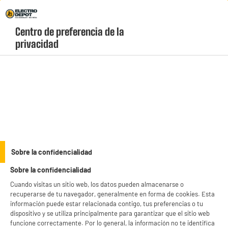
Envio Gratis +99€ y Recogida Gratis en tienda 1h
Centro de preferencia de la 
geolocation-header-icon-text
header-
Carrito
privacidad
Menú
login-
account
Televisores de 55 pulgadas baratos
(16 produits)
¿Buscas la medida perfecta para disfrutar de películas, series y videojuegos en
alta definición? Los
televisores de 55 pulgadas baratos
de Electro Depot te
ofrecen imágenes hiperrealistas y colores vivos por muy poco dinero. Elige tu
see_more_label
Sobre la confidencialidad
modelo ideal en nuestro catálogo con stock permanente y cantidades limitadas.
Sobre la confidencialidad
Cuando visitas un sitio web, los datos pueden almacenarse o
HDMI 2.1
LG
SAMSUNG
QLED
EDENWOOD
recuperarse de tu navegador, generalmente en forma de cookies. Esta
información puede estar relacionada contigo, tus preferencias o tu
productItem_availability_txt-
dispositivo y se utiliza principalmente para garantizar que el sitio web
productItem__availability-
current-store
funcione correctamente. Por lo general, la información no te identifica
change-btn