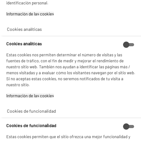
LG Smart Tv QNED 55" 55QNED82A3B 4K Ultra HD
identificación personal.
A
G
WebOS con Procesador a5 HDR10 Pro y WiFi
G
Información de las cookies‎
Pantalla : 140 cm
Smart TV :
Tecnología :
Cookies analíticas
379
€
96
Cookies analíticas
Pago a
plazos
compare_product
Estas cookies nos permiten determinar el número de visitas y las
fuentes de tráfico, con el fin de medir y mejorar el rendimiento de
nuestro sitio web. También nos ayudan a identificar las páginas más /
menos visitadas y a evaluar cómo los visitantes navegan por el sitio web.
Si no aceptas estas cookies, no seremos notificados de tu visita a
nuestro sitio.
PRECIO IMBATIBLE
Información de las cookies‎
LG Smart Tv QNED 55" 55QNED70A6A 4K Ultra HD
A
G
WebOS con Procesador a5 HDR10 Pro y WiFi
G
Cookies de funcionalidad
BIENVENIDO a ELECTRO
Pantalla : 140 cm
Rechazar todas
Smart TV : SmartTV
DEPOT
Cookies de funcionalidad
Tecnología : MINI LED QLED
Con el fin de mejorar tu experiencia, y tras tu consentimiento, ELECTRO DEPOT
349
€
92
Estas cookies permiten que el sitio ofrezca una mejor funcionalidad y
y sus socios utilizan cookies que procesan tus datos personales para: