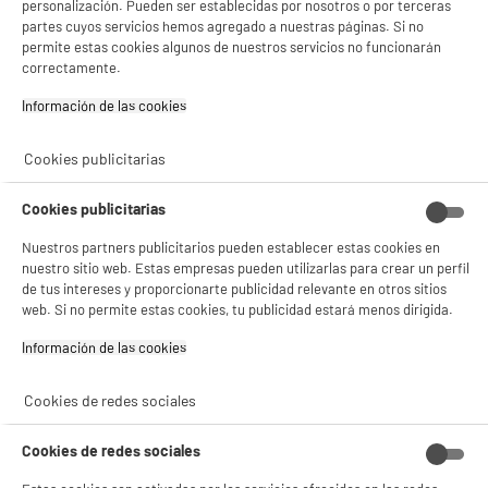
personalización. Pueden ser establecidas por nosotros o por terceras
★★★★★
★★★★★
- compartir contenido adaptado a tus preferencias
Pago a
plazos
partes cuyos servicios hemos agregado a nuestras páginas. Si no
- ofrecer publicidad y comunicaciones personalizadas
4.5
/5
(
67
)
permite estas cookies algunos de nuestros servicios no funcionarán
- facilitar el intercambio de contenido en las redes sociales
correctamente.
- analizar el tráfico en nuestro sitio web Consulta la política de cookies.
compare_product
Consulta la política de cookies.
.
Información de las cookies‎
Si aceptas, la experiencia será aún mejor. Si no acepta, se utilizarán cookies
estadísticas anónimas basadas en tu navegación. Puedes oponerte a su uso
Cookies publicitarias
gestionando sus cookies.
¡Buena visita!
ELECTROCHOLLOS
Cookies publicitarias
Smart TV LG 55UA73006 55" 4K UHD LED con HDR
✔ ACEPTAR TODAS
A
F
y Smart TV webOS
G
Nuestros partners publicitarios pueden establecer estas cookies en
Pantalla : 140 cm
Gestionar cookies
nuestro sitio web. Estas empresas pueden utilizarlas para crear un perfil
Smart TV : SmartTV
de tus intereses y proporcionarte publicidad relevante en otros sitios
Tecnología : Led
web. Si no permite estas cookies, tu publicidad estará menos dirigida.
319
€
94
Información de las cookies‎
★★★★★
★★★★★
Pago a
plazos
4.1
/5
(
69
)
Cookies de redes sociales
compare_product
Cookies de redes sociales