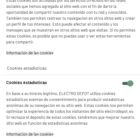
Estas cookies son activadas por los servicios ofrecidos en las redes
sociales que hemos agregado al sitio web con el fin de darte la
oportunidad de compartir nuestro contenido con tu red y conocidos.
A
F
También nos permiten rastrear tu navegación en otros sitios web y crear
G
TCL Smart Tv QLED 55" 55P71K 4K Ultra HD
un perfil de tus intereses. Esto puede afectar el contenido y los
Google TV con Dolby Vision HDMI 2.1 WiFi
mensajes que se muestran en otros sitios web que visitas. Si no permites
Pantalla : 140 cm
estas cookies, es posible que no puedas usar o ver estas herramientas
Smart TV : GoogleTV
para compartir.
Tecnología : QLED
★★★★★
★★★★★
Información de las cookies‎
438
€
96
3.8
/5
(
4
)
Pago a
plazos
Cookies estadísticas
compare_product
Cookies estadísticas
En base a su interés legítimo, ELECTRO DEPOT utiliza cookies
estadísticas exentas de consentimiento para producir estadísticas
anónimas de su navegación en su sitio web. Estas cookies nos permiten
optimizar la experiencia de todos los visitantes del sitio electrodepot.es.
A
F
Si rechaza el depósito de estas cookies, tendremos que mejorar nuestro
G
TCL Smart Tv QLED 55" 55QLED780K 4K Ultra HD
sitio web en función de estadísticas anónimas
Google TV con Dolby Vision HDMI 2.1 WiFi
Información de las cookies‎
Pantalla : 140 cm