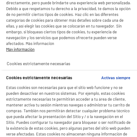
LEGANÉS, MADRID
directamente, pero puede brindarte una experiencia web personalizada.
Debido a que respetamos tu derecho a la privacidad, te damos la opción
product_list_sticky_button_Filter
product_list_stic
de no permitir ciertos tipos de cookies. Haz clic en las diferentes
categorías de cookies para obtener más detalles sobre cada una de
ellas, y así elegir las cookies que se colocarán en tu navegador. Sin
embargo, si bloqueas ciertos tipos de cookies, tu experiencia de
BY ELECTRODEPOT
navegación y los servicios que podemos ofrecerte pueden verse
Smart Tv EDENWOOD QLED 55" ED55EA05UHD-EL
afectados. Más información
A
E
4K Ultra HD con Sistema VIDAA WiFi HDMI
G
Más información
Pantalla : 140 cm
Smart TV : SmartTV
Cookies estrictamente necesarias
Tecnología : QLED
279
€
96
Cookies estrictamente necesarias
Activas siempre
★★★★★
★★★★★
Pago a
plazos
Estas cookies son necesarias para que el sitio web funcione y no se
4.5
/5
(
229
)
pueden desactivar en nuestros sistemas. Por ejemplo, estas cookies
estrictamente necesarias te permitirán acceder a tu área de cliente,
compare_product
mantener activa tu sesión mientras navegas o administrar tu carrito de
compras. También nos permitirán detectar cualquier problema técnico
que pueda afectar la presentación del Sitio y / o la navegación en el
Sitio. Puedes configurar tu navegador para bloquear o ser notificado de
la existencia de estas cookies, pero algunas partes del sitio web pueden
ELECTROCHOLLOS
verse afectadas. Estas cookies no almacenan ninguna información de