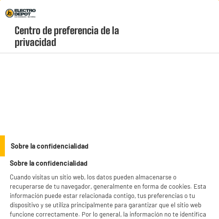
Envio Gratis +99€ y Recogida Gratis en tienda 1h
Centro de preferencia de la 
geolocation-header-icon-text
header-
Carrito
privacidad
Menú
login-
account
Televisores de 55 pulgadas baratos
(16 produits)
¿Buscas la medida perfecta para disfrutar de películas, series y videojuegos en
alta definición? Los
televisores de 55 pulgadas baratos
de Electro Depot te
ofrecen imágenes hiperrealistas y colores vivos por muy poco dinero. Elige tu
see_more_label
Sobre la confidencialidad
modelo ideal en nuestro catálogo con stock permanente y cantidades limitadas.
Sobre la confidencialidad
Cuando visitas un sitio web, los datos pueden almacenarse o
HDMI 2.1
LG
SAMSUNG
QLED
EDENWOOD
recuperarse de tu navegador, generalmente en forma de cookies. Esta
información puede estar relacionada contigo, tus preferencias o tu
productItem_availability_txt-
dispositivo y se utiliza principalmente para garantizar que el sitio web
productItem__availability-
current-store
funcione correctamente. Por lo general, la información no te identifica
change-btn