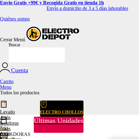
Envio Gratis +99€ y Recogida Gratis en tienda 1h
Envío a domicilio de 3 a 5 días laborables
Quiénes somos
Cerrar
Menú
Buscar
Cuenta
Carrito
Menu
Todos los productos
Lavado
ELECTRO CHOLLOS
Atrás
Últimas Unidades
lavadoras
Frío
Atrás
Atrás
LAVADORAS