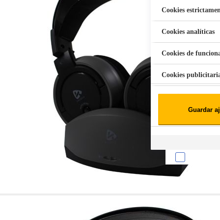
Cookies estrictamen
Cookies analíticas
Aspiradora Quitamanchas 450W VAL
Cookies de funcion
Cookies publicitari
Cookies de redes soc
Guardar aj
Cookies estadísticas
Lista de cooki
Sobre la confiden
Cuando visitas un s