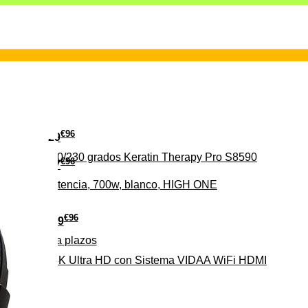
€
96
29
erámica 160/230 grados Keratin Therapy Pro S8590
€
96
37
iveles de potencia, 700w, blanco, HIGH ONE
€
96
279
Pago a
plazos
HD-EL 4K Ultra HD con Sistema VIDAA WiFi HDMI