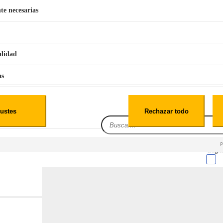
te necesarias
€
42
49
BERG 1,1L Limpia Sofás Alfombras Coche SP3
alidad
as
iales
ustes
Rechazar todo
es
Leg.I
cialidad
itio web, los datos pueden almacenarse o recuperarse de tu navegador, generalmente