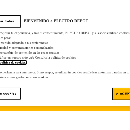
BIENVENIDO a ELECTRO DEPOT
ar todas
 mejorar tu experiencia, y tras tu consentimiento, ELECTRO DEPOT y sus socios utilizan cookies
les para:
ontenido adaptado a tus preferencias
licidad y comunicaciones personalizadas
 intercambio de contenido en las redes sociales
tráfico en nuestro sitio web Consulta la política de cookies.
política de cookies.
.
 experiencia será aún mejor. Si no acepta, se utilizarán cookies estadísticas anónimas basadas en t
te a su uso gestionando sus cookies.
ar cookies
✔ ACEP