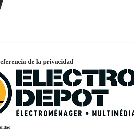
eferencia de la privacidad
€
96
159
Pago a
plazos
nción EcoTank EPSON ET-2861
alidad