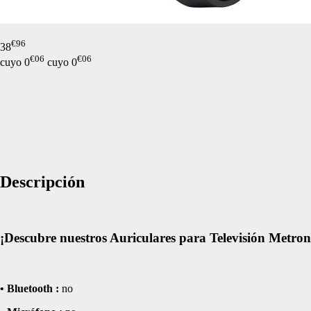
de nuestro sitio web
navegan por el sitio
Información de las
€
96
38
€
06
€
06
cuyo
0
cuyo
0
Cookies de funcio
Estas cookies permit
por terceras partes 
no funcionarán corr
Información de las
Descripción
Cookies publicitar
Nuestros partners pu
crear un perfil de t
¡Descubre nuestros Auriculares para Televisión Metron
publicidad estará me
Información de las
• Bluetooth :
no
Cookies de redes s