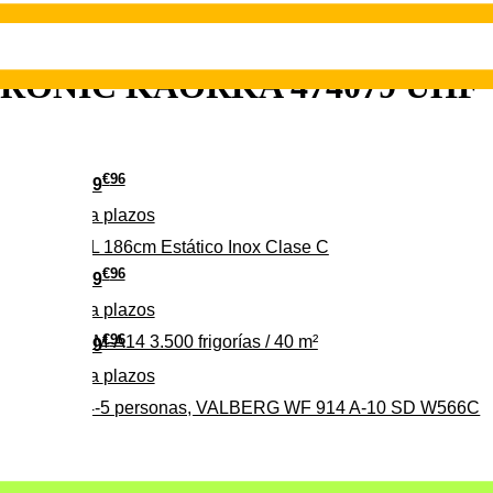
 METRONIC KAORKA 474079 UHF
€
96
349
Pago a
plazos
 315 C 315L 186cm Estático Inox Clase C
€
96
369
Pago a
plazos
€
96
ALBERG CLIM-A14 3.500 frigorías / 40 m²
279
Pago a
plazos
0%, ideal para 4-5 personas, VALBERG WF 914 A-10 SD W566C