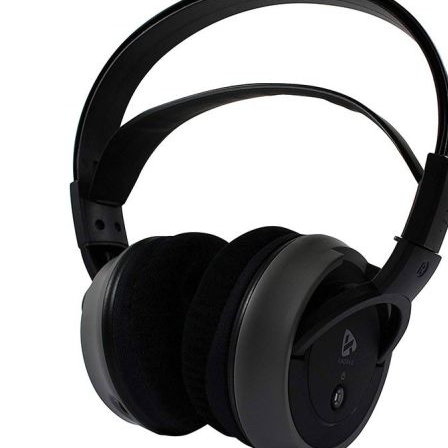
Esta información pue
que el sitio web fun
experiencia web pers
tipos de cookies. Ha
las cookies que se c
los servicios que p
Más información
Cookies estrictam
Estas cookies son ne
cookies estrictament
administrar tu carri
presentación del Sit
existencia de estas 
información de iden
Información de las
Cookies analíticas
Estas cookies nos pe