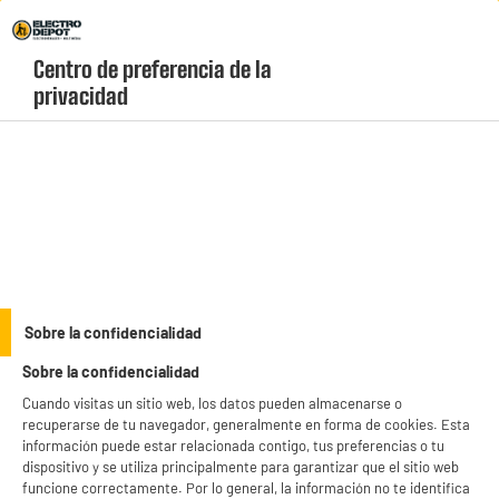
Envio Gratis +99€ y Recogida Gratis en tienda 1h
Centro de preferencia de la 
geolocation-header-icon-text
header-
Carrito
privacidad
Menú
login-
account
Barras de sonido
BY ELECTRODEPOT
Sobre la confidencialidad
Barra de sonido EDENWOOD BDS C55 ATMOS
Sobre la confidencialidad
Cuando visitas un sitio web, los datos pueden almacenarse o
recuperarse de tu navegador, generalmente en forma de cookies. Esta
información puede estar relacionada contigo, tus preferencias o tu
dispositivo y se utiliza principalmente para garantizar que el sitio web
funcione correctamente. Por lo general, la información no te identifica