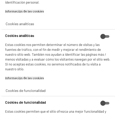
identificación personal.
Información de las cookies‎
BIENVENIDO a ELECTRO
Rechazar todas
DEPOT
Cookies analíticas
Con el fin de mejorar tu experiencia, y tras tu consentimiento, ELECTRO DEPOT
y sus socios utilizan cookies que procesan tus datos personales para:
Cookies analíticas
- compartir contenido adaptado a tus preferencias
- ofrecer publicidad y comunicaciones personalizadas
Estas cookies nos permiten determinar el número de visitas y las
- facilitar el intercambio de contenido en las redes sociales
fuentes de tráfico, con el fin de medir y mejorar el rendimiento de
- analizar el tráfico en nuestro sitio web Consulta la política de cookies.
nuestro sitio web. También nos ayudan a identificar las páginas más /
Consulta la política de cookies.
.
menos visitadas y a evaluar cómo los visitantes navegan por el sitio web.
Si no aceptas estas cookies, no seremos notificados de tu visita a
Si aceptas, la experiencia será aún mejor. Si no acepta, se utilizarán cookies
nuestro sitio.
estadísticas anónimas basadas en tu navegación. Puedes oponerte a su uso
gestionando sus cookies.
¡Buena visita!
Información de las cookies‎
✔ ACEPTAR TODAS
Cookies de funcionalidad
Gestionar cookies
Cookies de funcionalidad
Estas cookies permiten que el sitio ofrezca una mejor funcionalidad y