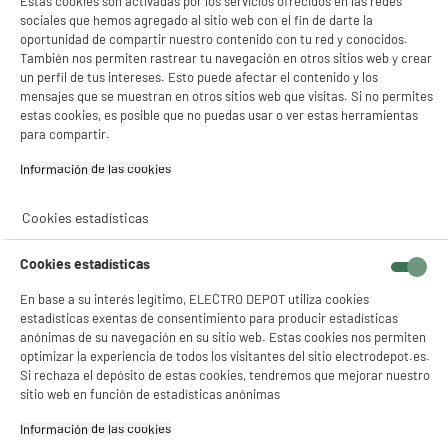
Estas cookies son activadas por los servicios ofrecidos en las redes
sociales que hemos agregado al sitio web con el fin de darte la
oportunidad de compartir nuestro contenido con tu red y conocidos.
También nos permiten rastrear tu navegación en otros sitios web y crear
un perfil de tus intereses. Esto puede afectar el contenido y los
mensajes que se muestran en otros sitios web que visitas. Si no permites
estas cookies, es posible que no puedas usar o ver estas herramientas
para compartir.
Comprados juntos habitualmente
Información de las cookies‎
Cookies estadísticas
BY ELECTRODEPOT
BY ELECTRODEPOT
Cookies estadísticas
En base a su interés legítimo, ELECTRO DEPOT utiliza cookies
estadísticas exentas de consentimiento para producir estadísticas
anónimas de su navegación en su sitio web. Estas cookies nos permiten
optimizar la experiencia de todos los visitantes del sitio electrodepot.es.
Si rechaza el depósito de estas cookies, tendremos que mejorar nuestro
Barra de sonido
Cable EDENWOOD
sitio web en función de estadísticas anónimas
EDENWOOD BDS C55
FIBRA OPTICA 1,50M
ATMOS
Información de las cookies‎
179
4
€96
€96