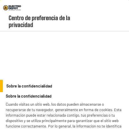
Envio Gratis +99€ y Recogida Gratis en tienda 1h
Centro de preferencia de la 
geolocation-header-icon-text
header-
Carrito
privacidad
Menú
login-
account
Barras de sonido
ELECTROCHOLLOS
Sobre la confidencialidad
Barra de sonido SAMSUNG HW-B460
Sobre la confidencialidad
Cuando visitas un sitio web, los datos pueden almacenarse o
recuperarse de tu navegador, generalmente en forma de cookies. Esta
información puede estar relacionada contigo, tus preferencias o tu
dispositivo y se utiliza principalmente para garantizar que el sitio web
funcione correctamente. Por lo general, la información no te identifica