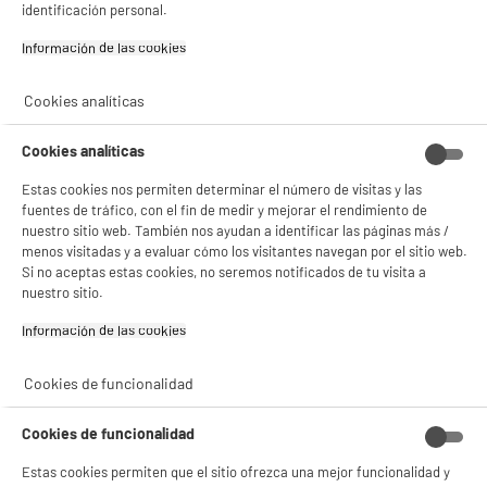
identificación personal.
Información de las cookies‎
Cookies analíticas
BIENVENIDO a ELECTRO
Rechazar todas
Cookies analíticas
DEPOT
Estas cookies nos permiten determinar el número de visitas y las
Con el fin de mejorar tu experiencia, y tras tu consentimiento, ELECTRO DEPOT
fuentes de tráfico, con el fin de medir y mejorar el rendimiento de
y sus socios utilizan cookies que procesan tus datos personales para:
nuestro sitio web. También nos ayudan a identificar las páginas más /
- compartir contenido adaptado a tus preferencias
menos visitadas y a evaluar cómo los visitantes navegan por el sitio web.
- ofrecer publicidad y comunicaciones personalizadas
Si no aceptas estas cookies, no seremos notificados de tu visita a
- facilitar el intercambio de contenido en las redes sociales
- analizar el tráfico en nuestro sitio web Consulta la política de cookies.
nuestro sitio.
Consulta la política de cookies.
.
Información de las cookies‎
Si aceptas, la experiencia será aún mejor. Si no acepta, se utilizarán cookies
estadísticas anónimas basadas en tu navegación. Puedes oponerte a su uso
Cookies de funcionalidad
gestionando sus cookies.
¡Buena visita!
Cookies de funcionalidad
✔ ACEPTAR TODAS
Estas cookies permiten que el sitio ofrezca una mejor funcionalidad y