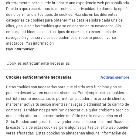
directamente, pero puede brindarte una experiencia web personalizada.
Debido a que respetamos tu derecho a la privacidad, te damos la opción
de no permitir ciertos tipos de cookies. Haz clic en las diferentes
categorías de cookies para obtener más detalles sobre cada una de
ellas, y así elegir las cookies que se colocarán en tu navegador. Sin
embargo, si bloqueas ciertos tipos de cookies, tu experiencia de
navegación y los servicios que podemos ofrecerte pueden verse
afectados. Más información
Más información
Cookies estrictamente necesarias
Cookies estrictamente necesarias
Activas siempre
Estas cookies son necesarias para que el sitio web funcione y no se
pueden desactivar en nuestros sistemas. Por ejemplo, estas cookies
estrictamente necesarias te permitirán acceder a tu área de cliente,
mantener activa tu sesión mientras navegas o administrar tu carrito de
compras. También nos permitirán detectar cualquier problema técnico
que pueda afectar la presentación del Sitio y / o la navegación en el
Sitio. Puedes configurar tu navegador para bloquear o ser notificado de
la existencia de estas cookies, pero algunas partes del sitio web pueden
verse afectadas. Estas cookies no almacenan ninguna información de