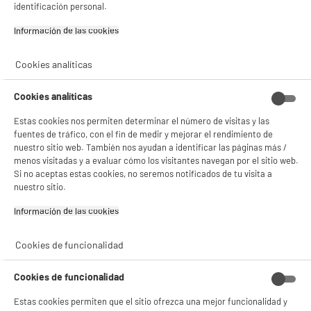
identificación personal.
Información de las cookies‎
BIENVENIDO a ELECTRO
Rechazar todas
Cookies analíticas
DEPOT
Con el fin de mejorar tu experiencia, y tras tu consentimiento, ELECTRO DEPOT
Cookies analíticas
y sus socios utilizan cookies que procesan tus datos personales para:
- compartir contenido adaptado a tus preferencias
Estas cookies nos permiten determinar el número de visitas y las
- ofrecer publicidad y comunicaciones personalizadas
fuentes de tráfico, con el fin de medir y mejorar el rendimiento de
- facilitar el intercambio de contenido en las redes sociales
nuestro sitio web. También nos ayudan a identificar las páginas más /
- analizar el tráfico en nuestro sitio web Consulta la política de cookies.
menos visitadas y a evaluar cómo los visitantes navegan por el sitio web.
Consulta la política de cookies.
.
Si no aceptas estas cookies, no seremos notificados de tu visita a
Si aceptas, la experiencia será aún mejor. Si no acepta, se utilizarán cookies
nuestro sitio.
estadísticas anónimas basadas en tu navegación. Puedes oponerte a su uso
gestionando sus cookies.
Información de las cookies‎
¡Buena visita!
Cookies de funcionalidad
✔ ACEPTAR TODAS
Gestionar cookies
Cookies de funcionalidad
Estas cookies permiten que el sitio ofrezca una mejor funcionalidad y