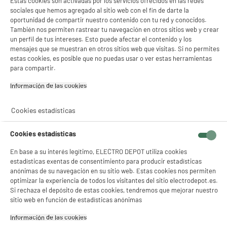
Estas cookies son activadas por los servicios ofrecidos en las redes
sociales que hemos agregado al sitio web con el fin de darte la
oportunidad de compartir nuestro contenido con tu red y conocidos.
También nos permiten rastrear tu navegación en otros sitios web y crear
un perfil de tus intereses. Esto puede afectar el contenido y los
mensajes que se muestran en otros sitios web que visitas. Si no permites
estas cookies, es posible que no puedas usar o ver estas herramientas
para compartir.
Información de las cookies‎
Cookies estadísticas
Cookies estadísticas
En base a su interés legítimo, ELECTRO DEPOT utiliza cookies
estadísticas exentas de consentimiento para producir estadísticas
anónimas de su navegación en su sitio web. Estas cookies nos permiten
optimizar la experiencia de todos los visitantes del sitio electrodepot.es.
Si rechaza el depósito de estas cookies, tendremos que mejorar nuestro
product_anchor_characteristics
sitio web en función de estadísticas anónimas
Información de las cookies‎
5
€
96