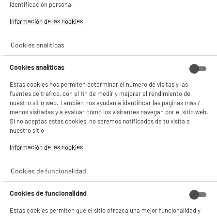
identificación personal.
Información de las cookies‎
Cookies analíticas
Cookies analíticas
Estas cookies nos permiten determinar el número de visitas y las
fuentes de tráfico, con el fin de medir y mejorar el rendimiento de
nuestro sitio web. También nos ayudan a identificar las páginas más /
BIENVENIDO a ELECTRO
menos visitadas y a evaluar cómo los visitantes navegan por el sitio web.
Rechazar todas
Si no aceptas estas cookies, no seremos notificados de tu visita a
DEPOT
nuestro sitio.
Con el fin de mejorar tu experiencia, y tras tu consentimiento, ELECTRO DEPOT
Información de las cookies‎
y sus socios utilizan cookies que procesan tus datos personales para:
- compartir contenido adaptado a tus preferencias
- ofrecer publicidad y comunicaciones personalizadas
Cookies de funcionalidad
- facilitar el intercambio de contenido en las redes sociales
- analizar el tráfico en nuestro sitio web Consulta la política de cookies.
Consulta la política de cookies.
.
Cookies de funcionalidad
Si aceptas, la experiencia será aún mejor. Si no acepta, se utilizarán cookies
Estas cookies permiten que el sitio ofrezca una mejor funcionalidad y
estadísticas anónimas basadas en tu navegación. Puedes oponerte a su uso