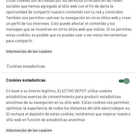
Estas cookies son activadas por los servicios ofrecidos en las redes
sociales que hemos agregado al sitio web con el fin de darte la
oportunidad de compartir nuestro contenido con tu red y conocidos.
También nos permiten rastrear tu navegación en otros sitios web y crear
un perfil de tus intereses. Esto puede afectar el contenido y los
mensajes que se muestran en otros sitios web que visitas. Si no permites
product_anchor_characteristics
estas cookies, es posible que no puedas usar o ver estas herramientas
para compartir.
419
€
94
Información de las cookies‎
Descarga el ficha de producto
Cookies estadísticas
Cookies estadísticas
En base a su interés legítimo, ELECTRO DEPOT utiliza cookies
estadísticas exentas de consentimiento para producir estadísticas
anónimas de su navegación en su sitio web. Estas cookies nos permiten
optimizar la experiencia de todos los visitantes del sitio electrodepot.es.
Si rechaza el depósito de estas cookies, tendremos que mejorar nuestro
sitio web en función de estadísticas anónimas
Descubre la TV UHD 4K 55" TCL 55P6K – Smart TV
Información de las cookies‎
con calidad de imagen excepcional.