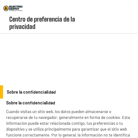
Envio Gratis +99€ y Recogida Gratis en tienda 1h
Centro de preferencia de la 
geolocation-header-icon-text
header-
Carrito
privacidad
Menú
login-
account
Televisores de 55"
TCL Smart Tv 55" 55P6K 4K Ultra HD Fire TV con
Dolby Vision HDR10 HDMI 2.1 WiFi
Sobre la confidencialidad
Sobre la confidencialidad
Cuando visitas un sitio web, los datos pueden almacenarse o
recuperarse de tu navegador, generalmente en forma de cookies. Esta
información puede estar relacionada contigo, tus preferencias o tu
dispositivo y se utiliza principalmente para garantizar que el sitio web
funcione correctamente. Por lo general, la información no te identifica