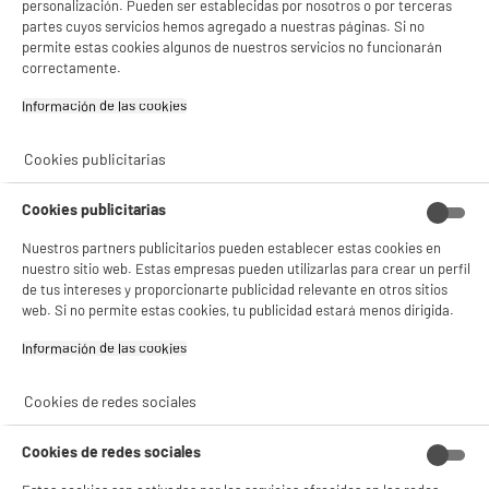
personalización. Pueden ser establecidas por nosotros o por terceras
partes cuyos servicios hemos agregado a nuestras páginas. Si no
permite estas cookies algunos de nuestros servicios no funcionarán
correctamente.
Información de las cookies‎
Características
Cookies publicitarias
Marca
EDENWOOD
Cookies publicitarias
Características adicionales
Descubre nuestra Marca y
nuestros Productos
Nuestros partners publicitarios pueden establecer estas cookies en
Edenwood
nuestro sitio web. Estas empresas pueden utilizarlas para crear un perfil
de tus intereses y proporcionarte publicidad relevante en otros sitios
UHD 4K 60Hz, macho/macho
web. Si no permite estas cookies, tu publicidad estará menos dirigida.
Nombre del fabricante,
ELECTRO DEPOT FRANCE
Información de las cookies‎
nombre de la empresa o marca
registrada
Cookies de redes sociales
Dirección de envio
1 ROUTE DE VENDEVILLE
59155 FACHES THUMESNIL
Cookies de redes sociales
correo electrónico
PRODUCTSUPPORT@CONTAC