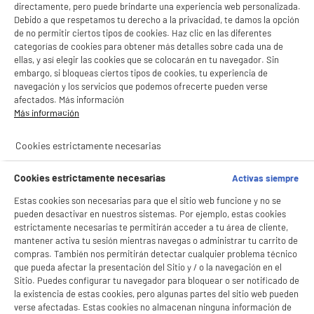
directamente, pero puede brindarte una experiencia web personalizada.
Debido a que respetamos tu derecho a la privacidad, te damos la opción
de no permitir ciertos tipos de cookies. Haz clic en las diferentes
categorías de cookies para obtener más detalles sobre cada una de
ellas, y así elegir las cookies que se colocarán en tu navegador. Sin
embargo, si bloqueas ciertos tipos de cookies, tu experiencia de
navegación y los servicios que podemos ofrecerte pueden verse
afectados. Más información
Más información
Cookies estrictamente necesarias
BIENVENIDO a ELECTRO
Rechazar todas
DEPOT
Cookies estrictamente necesarias
Activas siempre
Con el fin de mejorar tu experiencia, y tras tu consentimiento, ELECTRO DEPOT
Estas cookies son necesarias para que el sitio web funcione y no se
y sus socios utilizan cookies que procesan tus datos personales para:
pueden desactivar en nuestros sistemas. Por ejemplo, estas cookies
- compartir contenido adaptado a tus preferencias
estrictamente necesarias te permitirán acceder a tu área de cliente,
- ofrecer publicidad y comunicaciones personalizadas
mantener activa tu sesión mientras navegas o administrar tu carrito de
- facilitar el intercambio de contenido en las redes sociales
compras. También nos permitirán detectar cualquier problema técnico
- analizar el tráfico en nuestro sitio web Consulta la política de cookies.
que pueda afectar la presentación del Sitio y / o la navegación en el
Consulta la política de cookies.
.
Sitio. Puedes configurar tu navegador para bloquear o ser notificado de
Si aceptas, la experiencia será aún mejor. Si no acepta, se utilizarán cookies
la existencia de estas cookies, pero algunas partes del sitio web pueden
estadísticas anónimas basadas en tu navegación. Puedes oponerte a su uso
verse afectadas. Estas cookies no almacenan ninguna información de