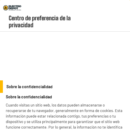
Envio Gratis +99€ y Recogida Gratis en tienda 1h
Centro de preferencia de la 
geolocation-header-icon-text
header-
Carrito
privacidad
Menú
login-
account
Cables de conexion
BY ELECTRODEPOT
Sobre la confidencialidad
Cable EDENWOOD HDMI 3M 4K Azul
Sobre la confidencialidad
Cuando visitas un sitio web, los datos pueden almacenarse o
recuperarse de tu navegador, generalmente en forma de cookies. Esta
información puede estar relacionada contigo, tus preferencias o tu
dispositivo y se utiliza principalmente para garantizar que el sitio web
funcione correctamente. Por lo general, la información no te identifica