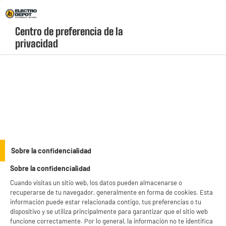
Envio Gratis +99€ y Recogida Gratis en tienda 1h
Centro de preferencia de la 
geolocation-header-icon-text
header-
Carrito
privacidad
Menú
login-
account
Cables de conexion
BY ELECTRODEPOT
Sobre la confidencialidad
Cable EDENWOOD XLR 10M MACHO / HEMBRA
Sobre la confidencialidad
Cuando visitas un sitio web, los datos pueden almacenarse o
recuperarse de tu navegador, generalmente en forma de cookies. Esta
información puede estar relacionada contigo, tus preferencias o tu
dispositivo y se utiliza principalmente para garantizar que el sitio web
funcione correctamente. Por lo general, la información no te identifica