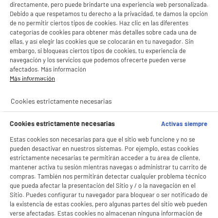
directamente, pero puede brindarte una experiencia web personalizada.
Debido a que respetamos tu derecho a la privacidad, te damos la opción
de no permitir ciertos tipos de cookies. Haz clic en las diferentes
categorías de cookies para obtener más detalles sobre cada una de
ellas, y así elegir las cookies que se colocarán en tu navegador. Sin
embargo, si bloqueas ciertos tipos de cookies, tu experiencia de
navegación y los servicios que podemos ofrecerte pueden verse
BIENVENIDO a ELECTRO
afectados. Más información
Rechazar todas
Más información
DEPOT
Con el fin de mejorar tu experiencia, y tras tu consentimiento, ELECTRO DEPOT
Cookies estrictamente necesarias
y sus socios utilizan cookies que procesan tus datos personales para:
product_anchor_characteristics
- compartir contenido adaptado a tus preferencias
Cookies estrictamente necesarias
- ofrecer publicidad y comunicaciones personalizadas
Activas siempre
- facilitar el intercambio de contenido en las redes sociales
9
€
98
Estas cookies son necesarias para que el sitio web funcione y no se
- analizar el tráfico en nuestro sitio web Consulta la política de cookies.
Consulta la política de cookies.
.
pueden desactivar en nuestros sistemas. Por ejemplo, estas cookies
estrictamente necesarias te permitirán acceder a tu área de cliente,
Si aceptas, la experiencia será aún mejor. Si no acepta, se utilizarán cookies
mantener activa tu sesión mientras navegas o administrar tu carrito de
estadísticas anónimas basadas en tu navegación. Puedes oponerte a su uso
compras. También nos permitirán detectar cualquier problema técnico
gestionando sus cookies.
que pueda afectar la presentación del Sitio y / o la navegación en el
¡Buena visita!
Sitio. Puedes configurar tu navegador para bloquear o ser notificado de
la existencia de estas cookies, pero algunas partes del sitio web pueden
✔ ACEPTAR TODAS
verse afectadas. Estas cookies no almacenan ninguna información de