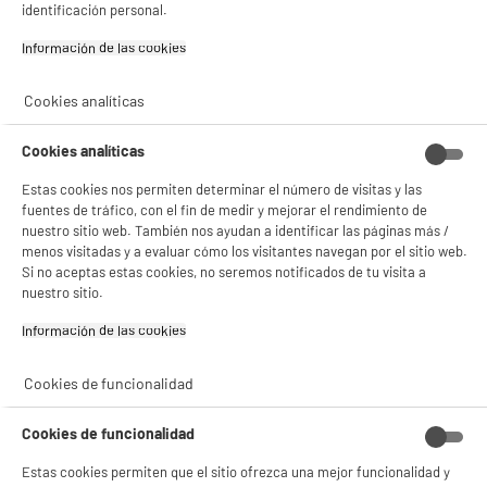
identificación personal.
Gestionar cookies
Información de las cookies‎
Cookies analíticas
Características
Marca
EDENWOOD
Cookies analíticas
Nombre del fabricante,
ELECTRO DEPOT FRANCE
Estas cookies nos permiten determinar el número de visitas y las
nombre de la empresa o marca
fuentes de tráfico, con el fin de medir y mejorar el rendimiento de
registrada
nuestro sitio web. También nos ayudan a identificar las páginas más /
menos visitadas y a evaluar cómo los visitantes navegan por el sitio web.
Dirección de envio
1 ROUTE DE VENDEVILLE
Si no aceptas estas cookies, no seremos notificados de tu visita a
59155 FACHES THUMESNIL
nuestro sitio.
correo electrónico
PRODUCTSUPPORT@CONTAC
Información de las cookies‎
T.ELECTRODEPOT.FR
Cookies de funcionalidad
Código del artículo
973125
Cookies de funcionalidad
Estas cookies permiten que el sitio ofrezca una mejor funcionalidad y