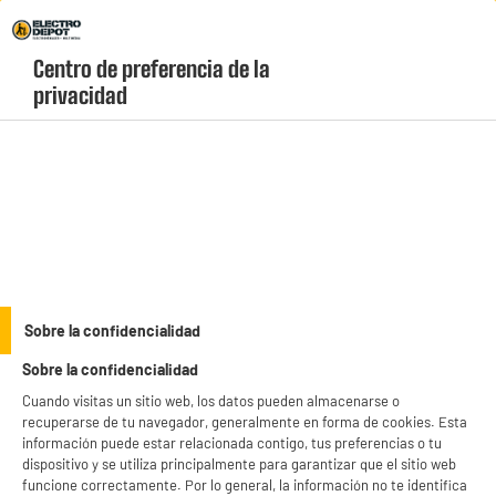
Envio Gratis +99€ y Recogida Gratis en tienda 1h
Centro de preferencia de la 
geolocation-header-icon-text
header-
Carrito
privacidad
Menú
login-
account
Cables de conexion
BY ELECTRODEPOT
Sobre la confidencialidad
Cable EDENWOOD FIBRA OPTICA 1,50M
Sobre la confidencialidad
Cuando visitas un sitio web, los datos pueden almacenarse o
recuperarse de tu navegador, generalmente en forma de cookies. Esta
información puede estar relacionada contigo, tus preferencias o tu
dispositivo y se utiliza principalmente para garantizar que el sitio web
funcione correctamente. Por lo general, la información no te identifica