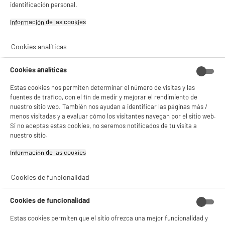
identificación personal.
Gestionar cookies
Información de las cookies‎
Cookies analíticas
Características
Marca
EDENWOOD
Cookies analíticas
Características adicionales
Descubre nuestra Marca y
Estas cookies nos permiten determinar el número de visitas y las
nuestros Productos
fuentes de tráfico, con el fin de medir y mejorar el rendimiento de
Edenwood
nuestro sitio web. También nos ayudan a identificar las páginas más /
menos visitadas y a evaluar cómo los visitantes navegan por el sitio web.
Nombre del fabricante,
ELECTRO DEPOT FRANCE
Si no aceptas estas cookies, no seremos notificados de tu visita a
nombre de la empresa o marca
nuestro sitio.
registrada
Información de las cookies‎
Dirección de envio
1 ROUTE DE VENDEVILLE
59155 FACHES THUMESNIL
Cookies de funcionalidad
correo electrónico
PRODUCTSUPPORT@CONTAC
Cookies de funcionalidad
T.ELECTRODEPOT.FR
Estas cookies permiten que el sitio ofrezca una mejor funcionalidad y
Código del artículo
973110