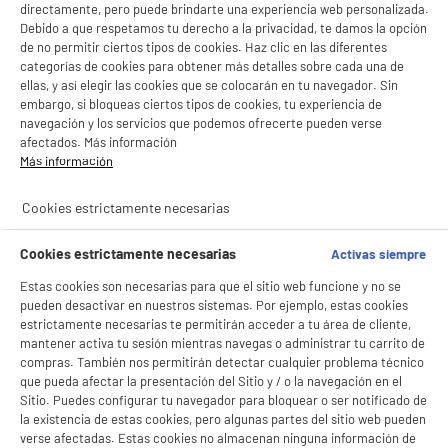
directamente, pero puede brindarte una experiencia web personalizada.
Debido a que respetamos tu derecho a la privacidad, te damos la opción
de no permitir ciertos tipos de cookies. Haz clic en las diferentes
categorías de cookies para obtener más detalles sobre cada una de
ellas, y así elegir las cookies que se colocarán en tu navegador. Sin
embargo, si bloqueas ciertos tipos de cookies, tu experiencia de
navegación y los servicios que podemos ofrecerte pueden verse
afectados. Más información
BIENVENIDO a ELECTRO
Rechazar todas
Más información
DEPOT
Cookies estrictamente necesarias
Con el fin de mejorar tu experiencia, y tras tu consentimiento, ELECTRO DEPOT
product_anchor_characteristics
y sus socios utilizan cookies que procesan tus datos personales para:
- compartir contenido adaptado a tus preferencias
Cookies estrictamente necesarias
Activas siempre
- ofrecer publicidad y comunicaciones personalizadas
4
€
96
- facilitar el intercambio de contenido en las redes sociales
Estas cookies son necesarias para que el sitio web funcione y no se
- analizar el tráfico en nuestro sitio web Consulta la política de cookies.
pueden desactivar en nuestros sistemas. Por ejemplo, estas cookies
Consulta la política de cookies.
.
estrictamente necesarias te permitirán acceder a tu área de cliente,
mantener activa tu sesión mientras navegas o administrar tu carrito de
Si aceptas, la experiencia será aún mejor. Si no acepta, se utilizarán cookies
compras. También nos permitirán detectar cualquier problema técnico
estadísticas anónimas basadas en tu navegación. Puedes oponerte a su uso
que pueda afectar la presentación del Sitio y / o la navegación en el
gestionando sus cookies.
Sitio. Puedes configurar tu navegador para bloquear o ser notificado de
¡Buena visita!
la existencia de estas cookies, pero algunas partes del sitio web pueden
verse afectadas. Estas cookies no almacenan ninguna información de
✔ ACEPTAR TODAS