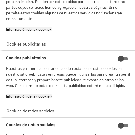
personalización. Pueden ser establecidas por nosotros o por terceras
BY ELECTRODEPOT
partes cuyos servicios hemos agregado a nuestras páginas. Si no
Tarj. Micro SD EDENWOOD 128Go + adapt
permite estas cookies algunos de nuestros servicios no funcionarán
BIENVENIDO a ELECTRO
Rechazar todas
correctamente.
Capacidad : 128 Go
Tipo : Tarjeta Micro SD
DEPOT
Información de las cookies‎
24
€
95
Con el fin de mejorar tu experiencia, y tras tu consentimiento, ELECTRO DEPOT
y sus socios utilizan cookies que procesan tus datos personales para:
Cookies publicitarias
- compartir contenido adaptado a tus preferencias
- ofrecer publicidad y comunicaciones personalizadas
★★★★★
★★★★★
- facilitar el intercambio de contenido en las redes sociales
Cookies publicitarias
4.4
/5
(
93
)
- analizar el tráfico en nuestro sitio web Consulta la política de cookies.
Consulta la política de cookies.
.
Nuestros partners publicitarios pueden establecer estas cookies en
compare_product
nuestro sitio web. Estas empresas pueden utilizarlas para crear un perfil
Si aceptas, la experiencia será aún mejor. Si no acepta, se utilizarán cookies
de tus intereses y proporcionarte publicidad relevante en otros sitios
estadísticas anónimas basadas en tu navegación. Puedes oponerte a su uso
web. Si no permite estas cookies, tu publicidad estará menos dirigida.
gestionando sus cookies.
¡Buena visita!
REACONDICIONADO
Información de las cookies‎
Memoria USB SANDISK Cruzer de 128 GB
✔ ACEPTAR TODAS
reacondicionada
Cookies de redes sociales
Capacidad : 128 Go
Gestionar cookies
Tipo : Memoria USB 2.0
Cookies de redes sociales
17
€
96