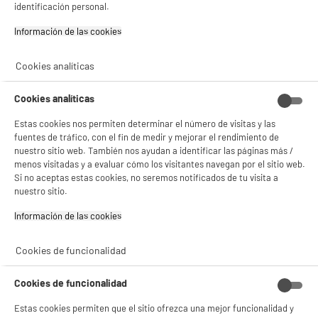
identificación personal.
★★★★★
★★★★★
Pago a
plazos
4.4
/5
(
70
)
Información de las cookies‎
compare_product
Cookies analíticas
Cookies analíticas
Estas cookies nos permiten determinar el número de visitas y las
BY ELECTRODEPOT
fuentes de tráfico, con el fin de medir y mejorar el rendimiento de
Pack de 3 memorias USB EDENWOOD 64 GB 3.0 -
nuestro sitio web. También nos ayudan a identificar las páginas más /
TOTAL 192 GB
menos visitadas y a evaluar cómo los visitantes navegan por el sitio web.
Capacidad : 64 Go
Si no aceptas estas cookies, no seremos notificados de tu visita a
Tipo : Memoria USB 3.0
nuestro sitio.
29
€
96
Información de las cookies‎
★★★★★
★★★★★
4.3
/5
(
16
)
Cookies de funcionalidad
compare_product
Cookies de funcionalidad
Estas cookies permiten que el sitio ofrezca una mejor funcionalidad y