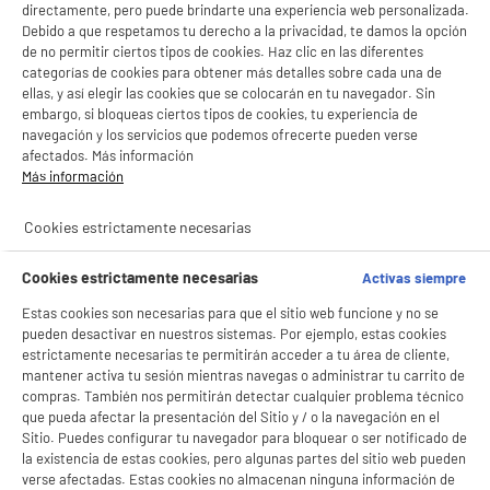
directamente, pero puede brindarte una experiencia web personalizada.
Debido a que respetamos tu derecho a la privacidad, te damos la opción
ENVÍO GRATUITO
de no permitir ciertos tipos de cookies. Haz clic en las diferentes
categorías de cookies para obtener más detalles sobre cada una de
Disco duro INTENSO 4Tb - HDD 3.0
ellas, y así elegir las cookies que se colocarán en tu navegador. Sin
Capacidad : 4 To
embargo, si bloqueas ciertos tipos de cookies, tu experiencia de
Tipo : HDD (mecánico)
navegación y los servicios que podemos ofrecerte pueden verse
129
€
96
afectados. Más información
Más información
Pago a
plazos
★★★★★
★★★★★
Cookies estrictamente necesarias
5
/5
(
12
)
Cookies estrictamente necesarias
Activas siempre
compare_product
Estas cookies son necesarias para que el sitio web funcione y no se
pueden desactivar en nuestros sistemas. Por ejemplo, estas cookies
estrictamente necesarias te permitirán acceder a tu área de cliente,
mantener activa tu sesión mientras navegas o administrar tu carrito de
compras. También nos permitirán detectar cualquier problema técnico
Disco duro SEAGATE EXPANSION 5Tb USB 3.0
que pueda afectar la presentación del Sitio y / o la navegación en el
Capacidad : 5 To
Sitio. Puedes configurar tu navegador para bloquear o ser notificado de
Tipo : HDD (mecánico)
la existencia de estas cookies, pero algunas partes del sitio web pueden
149
€
96
verse afectadas. Estas cookies no almacenan ninguna información de