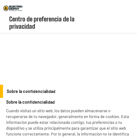
Envio Gratis +99€ y Recogida Gratis en tienda 1h
Centro de preferencia de la 
geolocation-header-icon-text
header-
Carrito
privacidad
Menú
login-
account
Almacenamiento
(29 produits)
Encuentra las mejores
impresoras baratas
en Electro Depot y ahorra en cada
página que imprimas desde casa o la oficina. Descubre impresoras multifunción a
color, modelos láser de alta velocidad e impresoras Wi-Fi para imprimir
see_more_label
Sobre la confidencialidad
directamente desde tu móvil con marcas líderes como HP, Canon o Epson.
¡Llévate tu "Electrochollo" hoy mismo!
Sobre la confidencialidad
productItem_availability_txt-
productItem__availability-
Cuando visitas un sitio web, los datos pueden almacenarse o
current-store
change-btn
recuperarse de tu navegador, generalmente en forma de cookies. Esta
LEGANÉS, MADRID
información puede estar relacionada contigo, tus preferencias o tu
dispositivo y se utiliza principalmente para garantizar que el sitio web
product_list_sticky_button_Filter
product_list_stic
funcione correctamente. Por lo general, la información no te identifica