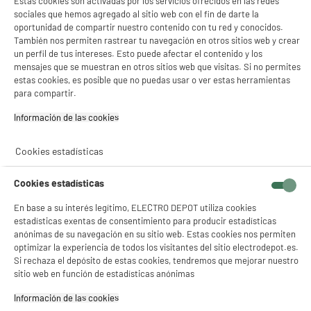
Estas cookies son activadas por los servicios ofrecidos en las redes
★★★★★
★★★★★
sociales que hemos agregado al sitio web con el fin de darte la
oportunidad de compartir nuestro contenido con tu red y conocidos.
4.8
/5
(
5
)
También nos permiten rastrear tu navegación en otros sitios web y crear
un perfil de tus intereses. Esto puede afectar el contenido y los
compare_product
mensajes que se muestran en otros sitios web que visitas. Si no permites
estas cookies, es posible que no puedas usar o ver estas herramientas
para compartir.
PRECIO IMBATIBLE
Información de las cookies‎
Memoria USB HIGH ONE 16Go
Capacidad : 16 Go
Cookies estadísticas
Tipo : Memoria USB 2.0
5
€
96
Cookies estadísticas
En base a su interés legítimo, ELECTRO DEPOT utiliza cookies
★★★★★
★★★★★
estadísticas exentas de consentimiento para producir estadísticas
anónimas de su navegación en su sitio web. Estas cookies nos permiten
4.6
/5
(
39
)
optimizar la experiencia de todos los visitantes del sitio electrodepot.es.
Si rechaza el depósito de estas cookies, tendremos que mejorar nuestro
compare_product
sitio web en función de estadísticas anónimas
Información de las cookies‎