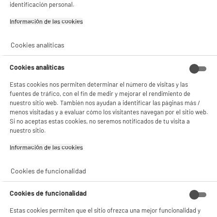
identificación personal.
- compartir contenido adaptado a tus preferencias
- ofrecer publicidad y comunicaciones personalizadas
- facilitar el intercambio de contenido en las redes sociales
Información de las cookies‎
- analizar el tráfico en nuestro sitio web Consulta la política de cookies.
Consulta la política de cookies.
.
Cookies analíticas
Si aceptas, la experiencia será aún mejor. Si no acepta, se utilizarán cookies
estadísticas anónimas basadas en tu navegación. Puedes oponerte a su uso
Cookies analíticas
gestionando sus cookies.
¡Buena visita!
Estas cookies nos permiten determinar el número de visitas y las
fuentes de tráfico, con el fin de medir y mejorar el rendimiento de
✔ ACEPTAR TODAS
nuestro sitio web. También nos ayudan a identificar las páginas más /
menos visitadas y a evaluar cómo los visitantes navegan por el sitio web.
Gestionar cookies
Si no aceptas estas cookies, no seremos notificados de tu visita a
nuestro sitio.
Información de las cookies‎
Cookies de funcionalidad
Cookies de funcionalidad
Estas cookies permiten que el sitio ofrezca una mejor funcionalidad y