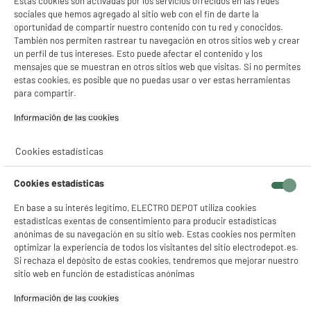
Estas cookies son activadas por los servicios ofrecidos en las redes
sociales que hemos agregado al sitio web con el fin de darte la
oportunidad de compartir nuestro contenido con tu red y conocidos.
También nos permiten rastrear tu navegación en otros sitios web y crear
un perfil de tus intereses. Esto puede afectar el contenido y los
mensajes que se muestran en otros sitios web que visitas. Si no permites
estas cookies, es posible que no puedas usar o ver estas herramientas
para compartir.
Información de las cookies‎
Recogemos tu antiguo dispositivo
Recogemos
gratuitamente
tu antiguo
Cookies estadísticas
electrodoméstico.
Más información
Cookies estadísticas
Garantía incluida :
3 años
En base a su interés legítimo, ELECTRO DEPOT utiliza cookies
Hasta
agosto 2029
estadísticas exentas de consentimiento para producir estadísticas
anónimas de su navegación en su sitio web. Estas cookies nos permiten
optimizar la experiencia de todos los visitantes del sitio electrodepot.es.
Si rechaza el depósito de estas cookies, tendremos que mejorar nuestro
Características
sitio web en función de estadísticas anónimas
Marca
HP
Información de las cookies‎