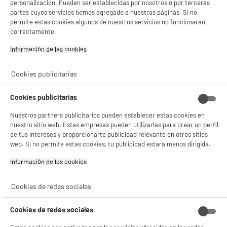
personalización. Pueden ser establecidas por nosotros o por terceras
partes cuyos servicios hemos agregado a nuestras páginas. Si no
permite estas cookies algunos de nuestros servicios no funcionarán
correctamente.
Información de las cookies‎
Cookies publicitarias
Cookies publicitarias
Nuestros partners publicitarios pueden establecer estas cookies en
nuestro sitio web. Estas empresas pueden utilizarlas para crear un perfil
de tus intereses y proporcionarte publicidad relevante en otros sitios
web. Si no permite estas cookies, tu publicidad estará menos dirigida.
Información de las cookies‎
product_anchor_characteristics
Cookies de redes sociales
39
€
94
0
€
02
Cuyo
Cookies de redes sociales
2
€
25
Cuyo