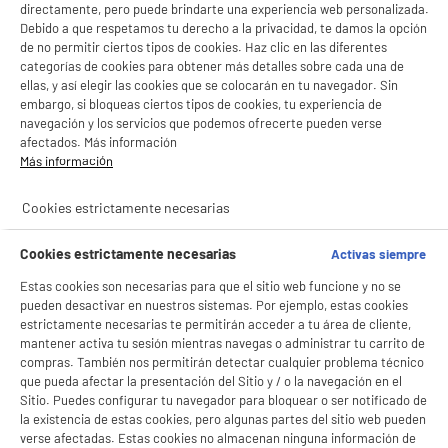
directamente, pero puede brindarte una experiencia web personalizada.
Debido a que respetamos tu derecho a la privacidad, te damos la opción
de no permitir ciertos tipos de cookies. Haz clic en las diferentes
categorías de cookies para obtener más detalles sobre cada una de
ellas, y así elegir las cookies que se colocarán en tu navegador. Sin
embargo, si bloqueas ciertos tipos de cookies, tu experiencia de
navegación y los servicios que podemos ofrecerte pueden verse
afectados. Más información
Más información
Cookies estrictamente necesarias
Cookies estrictamente necesarias
Activas siempre
Estas cookies son necesarias para que el sitio web funcione y no se
pueden desactivar en nuestros sistemas. Por ejemplo, estas cookies
estrictamente necesarias te permitirán acceder a tu área de cliente,
mantener activa tu sesión mientras navegas o administrar tu carrito de
compras. También nos permitirán detectar cualquier problema técnico
BIENVENIDO a ELECTRO
Rechazar todas
que pueda afectar la presentación del Sitio y / o la navegación en el
DEPOT
Sitio. Puedes configurar tu navegador para bloquear o ser notificado de
la existencia de estas cookies, pero algunas partes del sitio web pueden
Con el fin de mejorar tu experiencia, y tras tu consentimiento, ELECTRO DEPOT
verse afectadas. Estas cookies no almacenan ninguna información de
y sus socios utilizan cookies que procesan tus datos personales para: