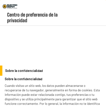
Envio Gratis +99€ y Recogida Gratis en tienda 1h
Centro de preferencia de la 
geolocation-header-icon-text
header-
Carrito
privacidad
Menú
login-
account
Almacenamiento
ELECTROCHOLLOS
Sobre la confidencialidad
Grabadora HP Externa CD/DVD USB 2.0
Sobre la confidencialidad
Cuando visitas un sitio web, los datos pueden almacenarse o
recuperarse de tu navegador, generalmente en forma de cookies. Esta
información puede estar relacionada contigo, tus preferencias o tu
dispositivo y se utiliza principalmente para garantizar que el sitio web
funcione correctamente. Por lo general, la información no te identifica