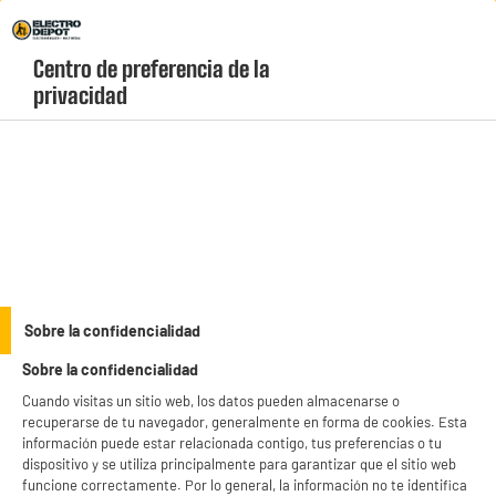
Envio Gratis +99€ y Recogida Gratis en tienda 1h
Centro de preferencia de la 
geolocation-header-icon-text
header-
Carrito
privacidad
Menú
login-
account
Reproductores multimedia y receptores
PRECIO IMBATIBLE
Sobre la confidencialidad
Descodificador STRONG SRT 8208 HD DVB-T2
Sobre la confidencialidad
Cuando visitas un sitio web, los datos pueden almacenarse o
recuperarse de tu navegador, generalmente en forma de cookies. Esta
información puede estar relacionada contigo, tus preferencias o tu
dispositivo y se utiliza principalmente para garantizar que el sitio web
funcione correctamente. Por lo general, la información no te identifica