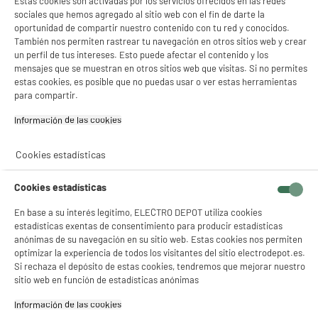
Estas cookies son activadas por los servicios ofrecidos en las redes
sociales que hemos agregado al sitio web con el fin de darte la
oportunidad de compartir nuestro contenido con tu red y conocidos.
También nos permiten rastrear tu navegación en otros sitios web y crear
un perfil de tus intereses. Esto puede afectar el contenido y los
mensajes que se muestran en otros sitios web que visitas. Si no permites
estas cookies, es posible que no puedas usar o ver estas herramientas
para compartir.
Información de las cookies‎
Recogemos tu antiguo dispositivo
Recogemos
gratuitamente
tu antiguo
electrodoméstico.
Cookies estadísticas
Más información
Cookies estadísticas
Garantía incluida :
3 años
Hasta
agosto 2029
En base a su interés legítimo, ELECTRO DEPOT utiliza cookies
estadísticas exentas de consentimiento para producir estadísticas
anónimas de su navegación en su sitio web. Estas cookies nos permiten
optimizar la experiencia de todos los visitantes del sitio electrodepot.es.
Características
Si rechaza el depósito de estas cookies, tendremos que mejorar nuestro
sitio web en función de estadísticas anónimas
Marca
STRONG
Información de las cookies‎
Conectores
1