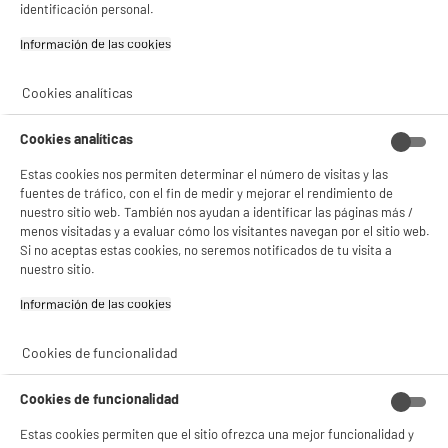
identificación personal.
Información de las cookies‎
Cookies analíticas
BIENVENIDO a ELECTRO
Rechazar todas
Cookies analíticas
DEPOT
Estas cookies nos permiten determinar el número de visitas y las
Con el fin de mejorar tu experiencia, y tras tu consentimiento, ELECTRO DEPOT
fuentes de tráfico, con el fin de medir y mejorar el rendimiento de
y sus socios utilizan cookies que procesan tus datos personales para:
nuestro sitio web. También nos ayudan a identificar las páginas más /
- compartir contenido adaptado a tus preferencias
menos visitadas y a evaluar cómo los visitantes navegan por el sitio web.
- ofrecer publicidad y comunicaciones personalizadas
Si no aceptas estas cookies, no seremos notificados de tu visita a
- facilitar el intercambio de contenido en las redes sociales
- analizar el tráfico en nuestro sitio web Consulta la política de cookies.
nuestro sitio.
Consulta la política de cookies.
.
Información de las cookies‎
Si aceptas, la experiencia será aún mejor. Si no acepta, se utilizarán cookies
estadísticas anónimas basadas en tu navegación. Puedes oponerte a su uso
Cookies de funcionalidad
gestionando sus cookies.
¡Buena visita!
Cookies de funcionalidad
✔ ACEPTAR TODAS
Estas cookies permiten que el sitio ofrezca una mejor funcionalidad y