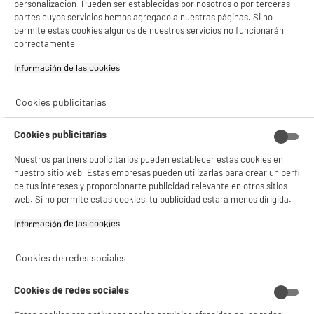
personalización. Pueden ser establecidas por nosotros o por terceras
¡Buena visita!
partes cuyos servicios hemos agregado a nuestras páginas. Si no
product_anchor_characteristics
permite estas cookies algunos de nuestros servicios no funcionarán
✔ ACEPTAR TODAS
correctamente.
52
€
90
Información de las cookies‎
Gestionar cookies
0
€
02
Cuyo
Cookies publicitarias
Cookies publicitarias
Nuestros partners publicitarios pueden establecer estas cookies en
nuestro sitio web. Estas empresas pueden utilizarlas para crear un perfil
de tus intereses y proporcionarte publicidad relevante en otros sitios
web. Si no permite estas cookies, tu publicidad estará menos dirigida.
Información de las cookies‎
Descubre nuestra Afeitadora PHILIPS S5466/17
Cookies de redes sociales
Cookies de redes sociales