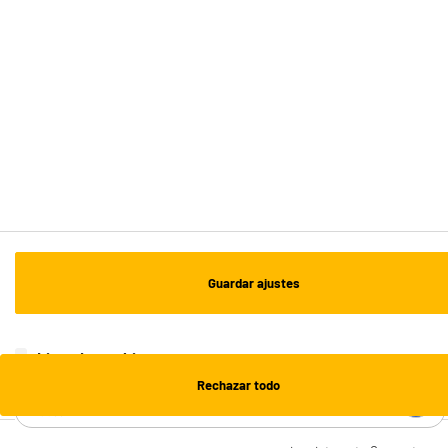
Recogida en 1h:
Gratuita
Envío a domicilio: 3 - 5 días laborables
ESTAMOS EN CONTACTO
¡DESCARGA NUESTRA APP!
¡SUSCRÍBETE A NUESTRA NEWSLETTER!
Guardar ajustes
OK
¡SÍGUENOS EN REDES!
Lista de cookies
Rechazar todo