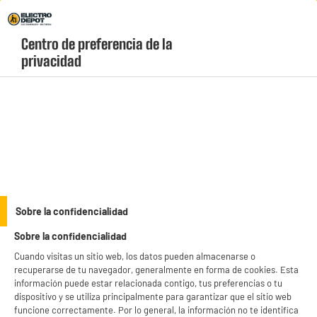
Envio Gratis +99€ y Recogida Gratis en tienda 1h
Centro de preferencia de la 
geolocation-header-icon-text
header-
Carrito
privacidad
Menú
login-
account
Maquinillas de afeitar
Afeitadora Rotativa PHILIPS Serie 5000 Barba Uso
Seco y Húmedo Inoxidable S5466/17
Sobre la confidencialidad
Sobre la confidencialidad
Cuando visitas un sitio web, los datos pueden almacenarse o
recuperarse de tu navegador, generalmente en forma de cookies. Esta
información puede estar relacionada contigo, tus preferencias o tu
dispositivo y se utiliza principalmente para garantizar que el sitio web
funcione correctamente. Por lo general, la información no te identifica