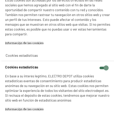
Estas cookies son activadas por los servicios ofrecidos en las redes
sociales que hemos agregado al sitio web con el fin de darte la
Waterproof
oportunidad de compartir nuestro contenido con tu red y conocidos.
También nos permiten rastrear tu navegación en otros sitios web y crear
Aprovecha su función bajo el agua para obtener un mejor deslizamiento
un perfil de tus intereses. Esto puede afectar el contenido y los
sobre la piel y reducir así la fricción.
mensajes que se muestran en otros sitios web que visitas. Si no permites
estas cookies, es posible que no puedas usar o ver estas herramientas
para compartir.
Información de las cookies‎
Cookies estadísticas
Tiempo de carga
Cookies estadísticas
1 h
En base a su interés legítimo, ELECTRO DEPOT utiliza cookies
estadísticas exentas de consentimiento para producir estadísticas
anónimas de su navegación en su sitio web. Estas cookies nos permiten
optimizar la experiencia de todos los visitantes del sitio electrodepot.es.
Si rechaza el depósito de estas cookies, tendremos que mejorar nuestro
sitio web en función de estadísticas anónimas
Información de las cookies‎
Autonomía