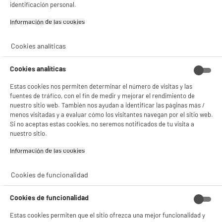
identificación personal.
Información de las cookies‎
Cookies analíticas
Cookies analíticas
Estas cookies nos permiten determinar el número de visitas y las
fuentes de tráfico, con el fin de medir y mejorar el rendimiento de
nuestro sitio web. También nos ayudan a identificar las páginas más /
BIENVENIDO a ELECTRO
Rechazar todas
menos visitadas y a evaluar cómo los visitantes navegan por el sitio web.
DEPOT
Si no aceptas estas cookies, no seremos notificados de tu visita a
nuestro sitio.
Con el fin de mejorar tu experiencia, y tras tu consentimiento, ELECTRO DEPOT
y sus socios utilizan cookies que procesan tus datos personales para:
Información de las cookies‎
- compartir contenido adaptado a tus preferencias
- ofrecer publicidad y comunicaciones personalizadas
- facilitar el intercambio de contenido en las redes sociales
Cookies de funcionalidad
- analizar el tráfico en nuestro sitio web Consulta la política de cookies.
Consulta la política de cookies.
.
Cookies de funcionalidad
Si aceptas, la experiencia será aún mejor. Si no acepta, se utilizarán cookies
estadísticas anónimas basadas en tu navegación. Puedes oponerte a su uso
Estas cookies permiten que el sitio ofrezca una mejor funcionalidad y
gestionando sus cookies.