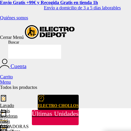
Envio Gratis +99€ y Recogida Gratis en tienda 1h
Envío a domicilio de 3 a 5 días laborables
Quiénes somos
Cerrar
Menú
Buscar
Cuenta
Carrito
Menu
Todos los productos
Lavado
ELECTRO CHOLLOS
Atrás
Últimas Unidades
lavadoras
Frío
Atrás
Atrás
LAVADORAS