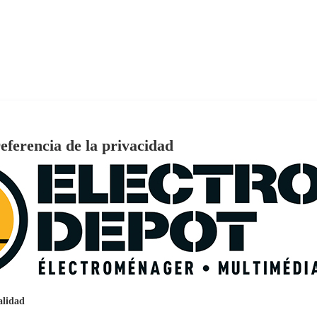
eferencia de la privacidad
€
96
159
Pago a
plazos
nción EcoTank EPSON ET-2861
alidad