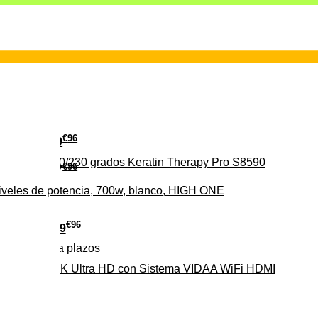
€
96
29
erámica 160/230 grados Keratin Therapy Pro S8590
€
96
37
iveles de potencia, 700w, blanco, HIGH ONE
€
96
279
Pago a
plazos
HD-EL 4K Ultra HD con Sistema VIDAA WiFi HDMI