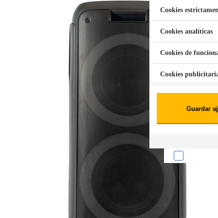
Cookies estrictamen
Cookies analíticas
Aspiradora Quitamanchas 450W VAL
Cookies de funcion
Cookies publicitari
Cookies de redes soc
Guardar aj
Cookies estadísticas
Lista de cooki
Sobre la confiden
Cuando visitas un s