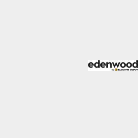
mo los visitantes
.
Desactivado
blecidas por nosotros o
nos de nuestros servicios
Desactivado
den utilizarlas para
stas cookies, tu