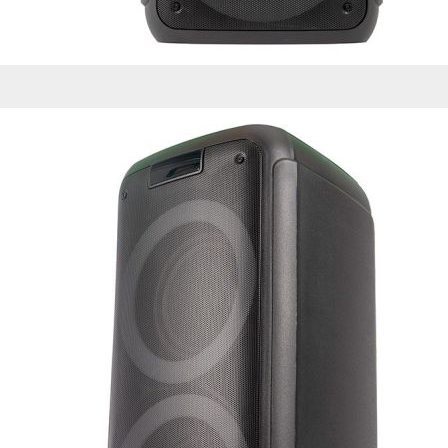
Esta información pue
que el sitio web fun
experiencia web pers
tipos de cookies. Ha
las cookies que se c
los servicios que p
Más información
Cookies estrictam
Estas cookies son ne
cookies estrictament
administrar tu carri
presentación del Sit
existencia de estas 
información de iden
Información de las
Cookies analíticas
Estas cookies nos pe