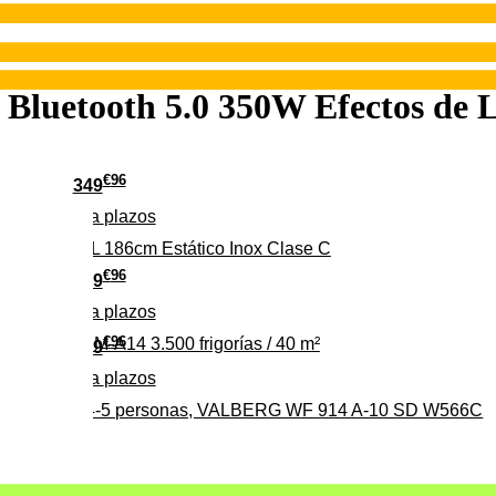
luetooth 5.0 350W Efectos de 
€
96
349
Pago a
plazos
 315 C 315L 186cm Estático Inox Clase C
€
96
369
Pago a
plazos
€
96
ALBERG CLIM-A14 3.500 frigorías / 40 m²
279
Pago a
plazos
0%, ideal para 4-5 personas, VALBERG WF 914 A-10 SD W566C