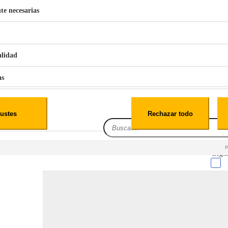
te necesarias
€
42
49
BERG 1,1L Limpia Sofás Alfombras Coche SP3
alidad
as
iales
ustes
Rechazar todo
es
Leg.I
cialidad
itio web, los datos pueden almacenarse o recuperarse de tu navegador, generalmente