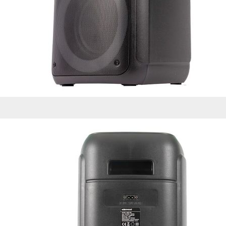
de nuestro sitio web
navegan por el sitio
Información de las
Cookies de funcio
Estas cookies permit
por terceras partes 
no funcionarán corr
Información de las
Cookies publicitar
Nuestros partners pu
crear un perfil de t
publicidad estará me
Información de las
Cookies de redes s