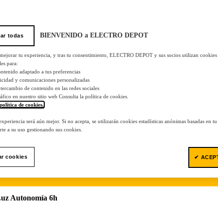
BIENVENIDO a ELECTRO DEPOT
ar todas
 mejorar tu experiencia, y tras tu consentimiento, ELECTRO DEPOT y sus socios utilizan cookies
les para:
ontenido adaptado a tus preferencias
licidad y comunicaciones personalizadas
 intercambio de contenido en las redes sociales
tráfico en nuestro sitio web Consulta la política de cookies.
política de cookies.
.
 experiencia será aún mejor. Si no acepta, se utilizarán cookies estadísticas anónimas basadas en t
te a su uso gestionando sus cookies.
ar cookies
✔ ACEP
Luz Autonomía 6h