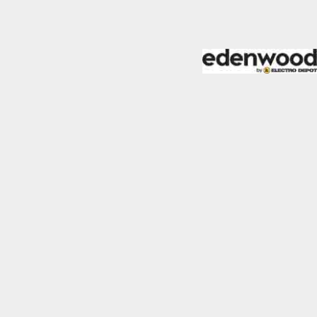
almente para garantizar
ero puede brindarte una
de no permitir ciertos
a de ellas, y así elegir
periencia de navegación y
Activas siempre
mas. Por ejemplo, estas
ientras navegas o
a afectar la
r notificado de la
o almacenan ninguna
Desactivado
 y mejorar el rendimiento