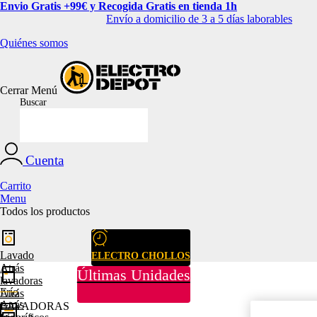
Envio Gratis +99€ y Recogida Gratis en tienda 1h
Envío a domicilio de 3 a 5 días laborables
Quiénes somos
Cerrar
Menú
Buscar
Cuenta
Carrito
Menu
Todos los productos
Lavado
ELECTRO CHOLLOS
Atrás
Últimas Unidades
lavadoras
Frío
Atrás
Atrás
LAVADORAS