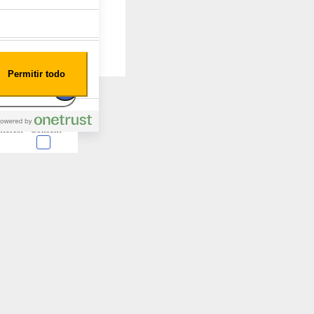
Permitir todo
nterest
Consent
 en forma de cookies.
almente para garantizar
ero puede brindarte una
de no permitir ciertos
a de ellas, y así elegir
periencia de navegación y