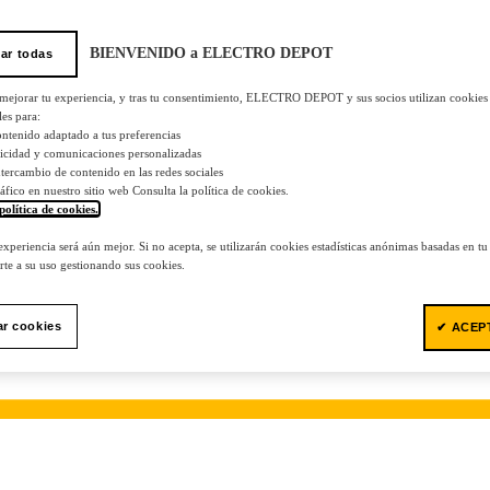
BIENVENIDO a ELECTRO DEPOT
ar todas
 mejorar tu experiencia, y tras tu consentimiento, ELECTRO DEPOT y sus socios utilizan cookies
les para:
ontenido adaptado a tus preferencias
licidad y comunicaciones personalizadas
 intercambio de contenido en las redes sociales
tráfico en nuestro sitio web Consulta la política de cookies.
política de cookies.
.
 experiencia será aún mejor. Si no acepta, se utilizarán cookies estadísticas anónimas basadas en t
te a su uso gestionando sus cookies.
ar cookies
✔ ACEP