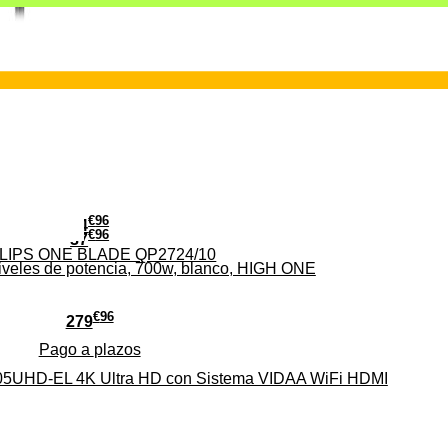
€
96
24
€
96
37
PHILIPS ONE BLADE QP2724/10
iveles de potencia, 700w, blanco, HIGH ONE
€
96
279
Pago a
plazos
HD-EL 4K Ultra HD con Sistema VIDAA WiFi HDMI