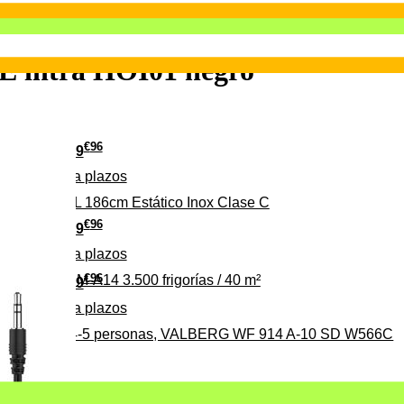
E intra HOI01 negro
€
96
349
Pago a
plazos
 315 C 315L 186cm Estático Inox Clase C
€
96
369
Pago a
plazos
€
96
ALBERG CLIM-A14 3.500 frigorías / 40 m²
279
Pago a
plazos
0%, ideal para 4-5 personas, VALBERG WF 914 A-10 SD W566C