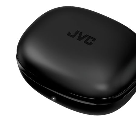
Esta información pue
que el sitio web fun
experiencia web pers
tipos de cookies. Ha
las cookies que se c
los servicios que p
Más información
Cookies estrictam
Estas cookies son ne
cookies estrictament
administrar tu carri
presentación del Sit
existencia de estas 
información de iden
Información de las
Cookies analíticas
Estas cookies nos pe