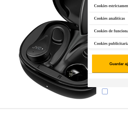
Cookies estrictamen
Cookies analíticas
Aspiradora Quitamanchas 450W VAL
Cookies de funcion
Cookies publicitari
Cookies de redes soc
Guardar aj
Cookies estadísticas
Lista de cooki
Sobre la confiden
Cuando visitas un s