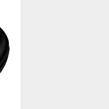
de estar relacionada contigo, tus preferencias o tu dispositivo y se utiliza princip
cione correctamente. Por lo general, la información no te identifica directamente, p
onalizada. Debido a que respetamos tu derecho a la privacidad, te damos la opción 
z clic en las diferentes categorías de cookies para obtener más detalles sobre cada un
olocarán en tu navegador. Sin embargo, si bloqueas ciertos tipos de cookies, tu ex
odemos ofrecerte pueden verse afectados. Más información
ente necesarias
cesarias para que el sitio web funcione y no se pueden desactivar en nuestros siste
e necesarias te permitirán acceder a tu área de cliente, mantener activa tu sesión m
to de compras. También nos permitirán detectar cualquier problema técnico que pued
io y / o la navegación en el Sitio. Puedes configurar tu navegador para bloquear o se
cookies, pero algunas partes del sitio web pueden verse afectadas. Estas cookies n
tificación personal.
 cookies‎
rmiten determinar el número de visitas y las fuentes de tráfico, con el fin de medir