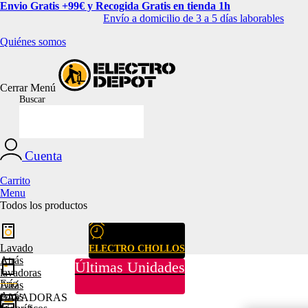
Envio Gratis +99€ y Recogida Gratis en tienda 1h
Envío a domicilio de 3 a 5 días laborables
Quiénes somos
Cerrar
Menú
Buscar
Cuenta
Carrito
Menu
Todos los productos
Lavado
ELECTRO CHOLLOS
Atrás
Últimas Unidades
lavadoras
Frío
Atrás
Atrás
LAVADORAS