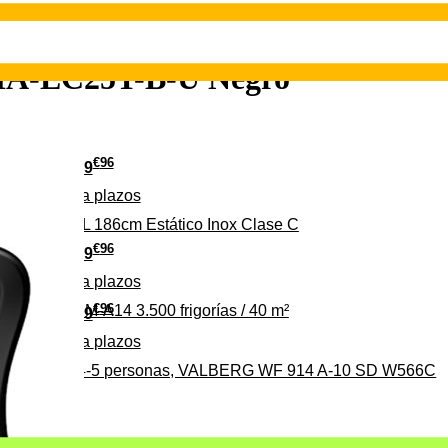
HA-EC25T-B-U Negro
€
96
349
Pago a
plazos
 315 C 315L 186cm Estático Inox Clase C
€
96
369
Pago a
plazos
€
96
ALBERG CLIM-A14 3.500 frigorías / 40 m²
279
Pago a
plazos
0%, ideal para 4-5 personas, VALBERG WF 914 A-10 SD W566C