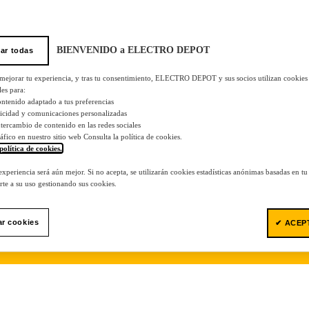
BIENVENIDO a ELECTRO DEPOT
ar todas
 mejorar tu experiencia, y tras tu consentimiento, ELECTRO DEPOT y sus socios utilizan cookies
les para:
ontenido adaptado a tus preferencias
licidad y comunicaciones personalizadas
 intercambio de contenido en las redes sociales
tráfico en nuestro sitio web Consulta la política de cookies.
política de cookies.
.
 experiencia será aún mejor. Si no acepta, se utilizarán cookies estadísticas anónimas basadas en t
te a su uso gestionando sus cookies.
ar cookies
✔ ACEP