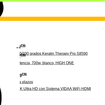
€
96
29
erámica 160/230 grados Keratin Therapy Pro S8590
€
96
37
iveles de potencia, 700w, blanco, HIGH ONE
€
96
279
Pago a
plazos
HD-EL 4K Ultra HD con Sistema VIDAA WiFi HDMI