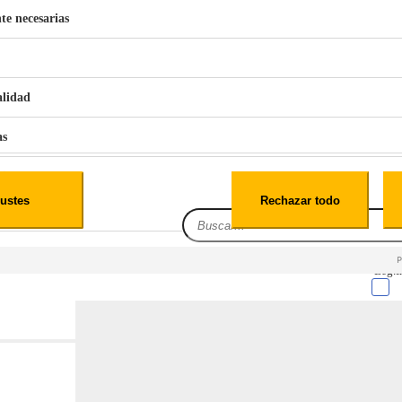
te necesarias
€
42
49
BERG 1,1L Limpia Sofás Alfombras Coche SP3
alidad
as
iales
ustes
Rechazar todo
es
Leg.I
cialidad
itio web, los datos pueden almacenarse o recuperarse de tu navegador, generalmente