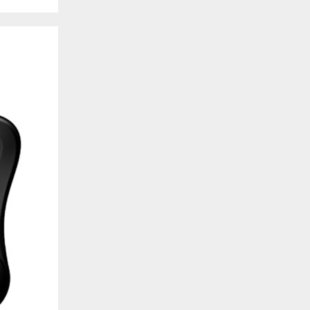
. También nos ayudan a identificar las páginas más / menos visitadas y a evaluar có
 web. Si no aceptas estas cookies, no seremos notificados de tu visita a nuestro sitio
 cookies‎
nalidad
en que el sitio ofrezca una mejor funcionalidad y personalización. Pueden ser esta
cuyos servicios hemos agregado a nuestras páginas. Si no permite estas cookies algu
ectamente.
 cookies‎
ias
blicitarios pueden establecer estas cookies en nuestro sitio web. Estas empresas pue
us intereses y proporcionarte publicidad relevante en otros sitios web. Si no permite e
nos dirigida.
 cookies‎
ociales