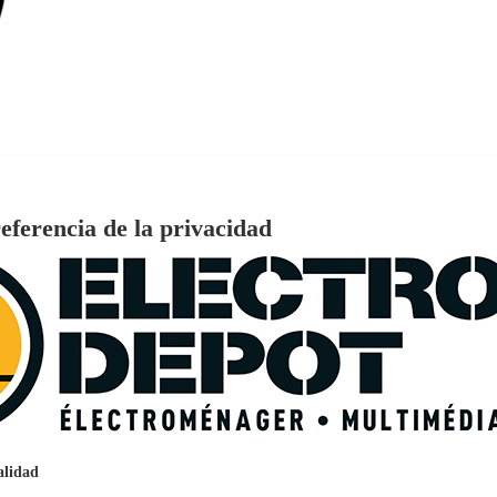
eferencia de la privacidad
€
96
159
Pago a
plazos
nción EcoTank EPSON ET-2861
alidad