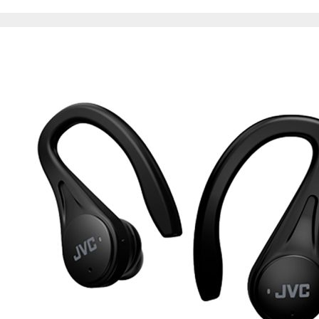
de nuestro sitio web
navegan por el sitio
Información de las
Cookies de funcio
Estas cookies permit
por terceras partes 
no funcionarán corr
Información de las
Cookies publicitar
Nuestros partners pu
crear un perfil de t
publicidad estará me
Información de las
Cookies de redes s