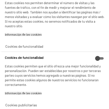
Con el fin de mejorar tu experiencia, y tras tu consentimiento, ELECTRO DEPOT
Estas cookies nos permiten determinar el número de visitas y las
y sus socios utilizan cookies que procesan tus datos personales para:
fuentes de tráfico, con el fin de medir y mejorar el rendimiento de
- compartir contenido adaptado a tus preferencias
nuestro sitio web. También nos ayudan a identificar las páginas más /
- ofrecer publicidad y comunicaciones personalizadas
menos visitadas y a evaluar cómo los visitantes navegan por el sitio web.
- facilitar el intercambio de contenido en las redes sociales
Si no aceptas estas cookies, no seremos notificados de tu visita a
- analizar el tráfico en nuestro sitio web Consulta la política de cookies.
Consulta la política de cookies.
.
nuestro sitio.
Si aceptas, la experiencia será aún mejor. Si no acepta, se utilizarán cookies
Información de las cookies‎
estadísticas anónimas basadas en tu navegación. Puedes oponerte a su uso
gestionando sus cookies.
Cookies de funcionalidad
¡Buena visita!
✔ ACEPTAR TODAS
Cookies de funcionalidad
Gestionar cookies
Estas cookies permiten que el sitio ofrezca una mejor funcionalidad y
personalización. Pueden ser establecidas por nosotros o por terceras
partes cuyos servicios hemos agregado a nuestras páginas. Si no
permite estas cookies algunos de nuestros servicios no funcionarán
correctamente.
Información de las cookies‎
Cookies publicitarias