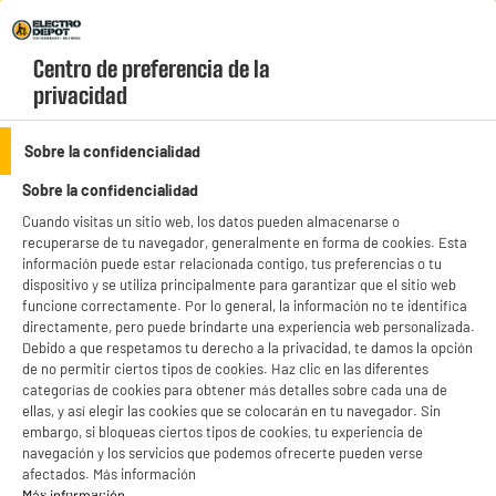
Envio Gratis +99€ y Recogida Gratis en tienda 1h
Centro de preferencia de la 
geolocation-header-icon-text
header-
Carrito
privacidad
Menú
login-
account
Sobre la confidencialidad
Sobre la confidencialidad
Cuando visitas un sitio web, los datos pueden almacenarse o
recuperarse de tu navegador, generalmente en forma de cookies. Esta
Utensilos de cocina
información puede estar relacionada contigo, tus preferencias o tu
dispositivo y se utiliza principalmente para garantizar que el sitio web
ELECTROCHOLLOS
funcione correctamente. Por lo general, la información no te identifica
directamente, pero puede brindarte una experiencia web personalizada.
Debido a que respetamos tu derecho a la privacidad, te damos la opción
Carro de mercado plegable 6 ruedas negro
de no permitir ciertos tipos de cookies. Haz clic en las diferentes
categorías de cookies para obtener más detalles sobre cada una de
ellas, y así elegir las cookies que se colocarán en tu navegador. Sin
embargo, si bloqueas ciertos tipos de cookies, tu experiencia de
navegación y los servicios que podemos ofrecerte pueden verse
afectados. Más información
Más información