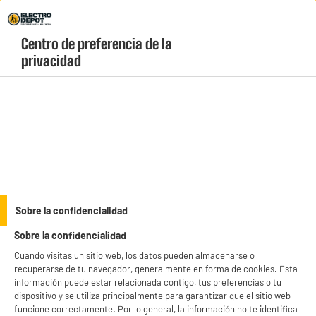
Envio Gratis +99€ y Recogida Gratis en tienda 1h
Centro de preferencia de la 
geolocation-header-icon-text
header-
Carrito
privacidad
Menú
login-
account
Equipamiento de la cocina
Set de 3 cacerolas Arthur Martin.
Sobre la confidencialidad
Sobre la confidencialidad
Cuando visitas un sitio web, los datos pueden almacenarse o
recuperarse de tu navegador, generalmente en forma de cookies. Esta
información puede estar relacionada contigo, tus preferencias o tu
dispositivo y se utiliza principalmente para garantizar que el sitio web
funcione correctamente. Por lo general, la información no te identifica