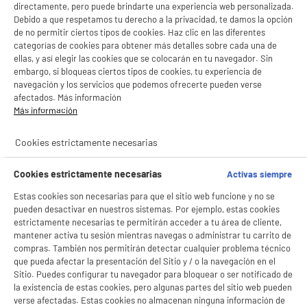
directamente, pero puede brindarte una experiencia web personalizada.
Debido a que respetamos tu derecho a la privacidad, te damos la opción
de no permitir ciertos tipos de cookies. Haz clic en las diferentes
categorías de cookies para obtener más detalles sobre cada una de
ellas, y así elegir las cookies que se colocarán en tu navegador. Sin
embargo, si bloqueas ciertos tipos de cookies, tu experiencia de
navegación y los servicios que podemos ofrecerte pueden verse
afectados. Más información
Más información
product_anchor_video
product_anchor_characteristics
Cookies estrictamente necesarias
29
€
96
BIENVENIDO a ELECTRO
Rechazar todas
Cookies estrictamente necesarias
Activas siempre
DEPOT
Estas cookies son necesarias para que el sitio web funcione y no se
pueden desactivar en nuestros sistemas. Por ejemplo, estas cookies
Con el fin de mejorar tu experiencia, y tras tu consentimiento, ELECTRO DEPOT
estrictamente necesarias te permitirán acceder a tu área de cliente,
y sus socios utilizan cookies que procesan tus datos personales para:
mantener activa tu sesión mientras navegas o administrar tu carrito de
- compartir contenido adaptado a tus preferencias
- ofrecer publicidad y comunicaciones personalizadas
compras. También nos permitirán detectar cualquier problema técnico
- facilitar el intercambio de contenido en las redes sociales
que pueda afectar la presentación del Sitio y / o la navegación en el
- analizar el tráfico en nuestro sitio web Consulta la política de cookies.
Sitio. Puedes configurar tu navegador para bloquear o ser notificado de
Consulta la política de cookies.
.
la existencia de estas cookies, pero algunas partes del sitio web pueden
verse afectadas. Estas cookies no almacenan ninguna información de
Si aceptas, la experiencia será aún mejor. Si no acepta, se utilizarán cookies