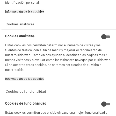
identificación personal.
estadísticas anónimas basadas en tu navegación. Puedes oponerte a su uso
Vídeo
gestionando sus cookies.
Información de las cookies‎
¡Buena visita!
✔ ACEPTAR TODAS
Cookies analíticas
Gestionar cookies
Características
Cookies analíticas
Estas cookies nos permiten determinar el número de visitas y las
Marca
ARTHUR MARTIN
fuentes de tráfico, con el fin de medir y mejorar el rendimiento de
nuestro sitio web. También nos ayudan a identificar las páginas más /
Tipo de producto
Cacerola
menos visitadas y a evaluar cómo los visitantes navegan por el sitio web.
Si no aceptas estas cookies, no seremos notificados de tu visita a
Colores
Acero Inoxidable
nuestro sitio.
Materia principal
Inox
Información de las cookies‎
Materiales interiores
Acero inoxidable
Cookies de funcionalidad
Mango extraíble
No
Compatibilidad
Todo Tipo De Placas, Entre
Cookies de funcionalidad
Ellas Las De Inducción
Estas cookies permiten que el sitio ofrezca una mejor funcionalidad y