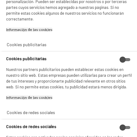
Lavables en lavavajillas
Sí
personalización. Pueden ser establecidas por nosotros o por terceras
partes cuyos servicios hemos agregado a nuestras páginas. Si no
Características adicionales
Productos con pico vertedor
permite estas cookies algunos de nuestros servicios no funcionarán
y graduaciones interiores
correctamente.
Información de las cookies‎
Para conservar sus cacerolas
por más tiempo: Una vez
finalizada la cocción, deje
Cookies publicitarias
enfriar su cacerola con un
fondo de agua ligeramente
Cookies publicitarias
jabonosa y/o con vinagre.
Nuestros partners publicitarios pueden establecer estas cookies en
Dimensiones del producto
AL 40 cm x AN 20 cm x PR 20
nuestro sitio web. Estas empresas pueden utilizarlas para crear un perfil
cm
de tus intereses y proporcionarte publicidad relevante en otros sitios
web. Si no permite estas cookies, tu publicidad estará menos dirigida.
Dimensiones paquete
AL 40 cm x AN 20 cm x PR 20
cm
Información de las cookies‎
Peso neto
2,065kg
Cookies de redes sociales
Peso bruto
2,4kg
Cookies de redes sociales
Nombre del fabricante,
EUROMENAGE
nombre de la empresa o marca