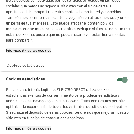
Estas cookies son activadas por los servicios ofrecidos en las redes
registrada
sociales que hemos agregado al sitio web con el fin de darte la
oportunidad de compartir nuestro contenido con tu red y conocidos.
Dirección de envio
20-22 RUE DE LA FERME
También nos permiten rastrear tu navegación en otros sitios web y crear
SAINT LADRE 95470 SAINT
un perfil de tus intereses. Esto puede afectar el contenido y los
WITZ
mensajes que se muestran en otros sitios web que visitas. Si no permites
estas cookies, es posible que no puedas usar o ver estas herramientas
correo electrónico
RELATIONS.CLIENTS@EUROM
para compartir.
ENAGE.COM
Información de las cookies‎
Código del artículo
951041
Cookies estadísticas
Cookies estadísticas
En base a su interés legítimo, ELECTRO DEPOT utiliza cookies
estadísticas exentas de consentimiento para producir estadísticas
anónimas de su navegación en su sitio web. Estas cookies nos permiten
optimizar la experiencia de todos los visitantes del sitio electrodepot.es.
Si rechaza el depósito de estas cookies, tendremos que mejorar nuestro
sitio web en función de estadísticas anónimas
Información de las cookies‎