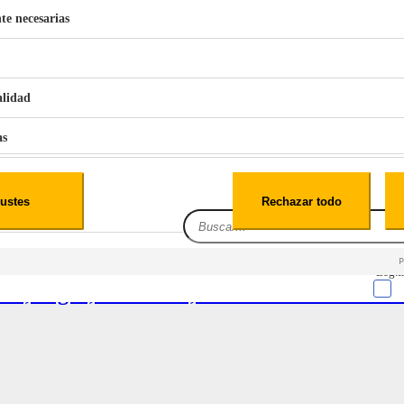
te necesarias
€
42
49
BERG 1,1L Limpia Sofás Alfombras Coche SP3
alidad
as
iales
ustes
Rechazar todo
es
Leg.I
m3/h, negra, clase A++, VALBERG FIH 90 
cialidad
itio web, los datos pueden almacenarse o recuperarse de tu navegador, generalmente