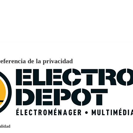
, luz LED, VALBERG BIH 52 X302C
eferencia de la privacidad
€
96
159
Pago a
plazos
nción EcoTank EPSON ET-2861
alidad