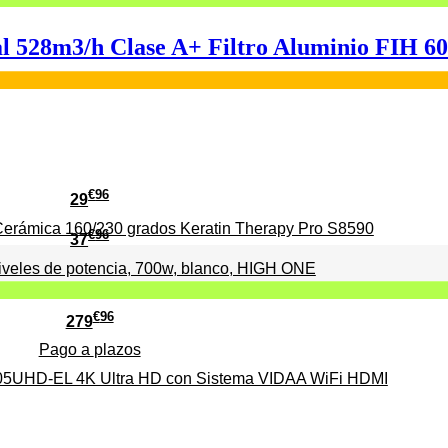
 528m3/h Clase A+ Filtro Aluminio FIH 
€
96
29
erámica 160/230 grados Keratin Therapy Pro S8590
€
96
37
iveles de potencia, 700w, blanco, HIGH ONE
€
96
279
Pago a
plazos
HD-EL 4K Ultra HD con Sistema VIDAA WiFi HDMI