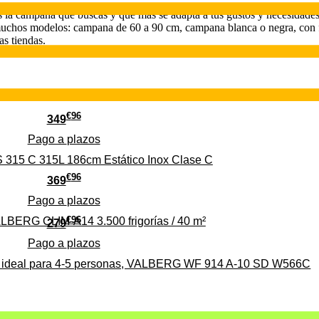
la campana que buscas y que más se adapta a tus gustos y necesidades, 
muchos modelos: campana de 60 a 90 cm, campana blanca o negra, con fi
as tiendas.
€
96
349
Pago a
plazos
 315 C 315L 186cm Estático Inox Clase C
€
96
369
Pago a
plazos
€
96
ALBERG CLIM-A14 3.500 frigorías / 40 m²
279
Pago a
plazos
0%, ideal para 4-5 personas, VALBERG WF 914 A-10 SD W566C