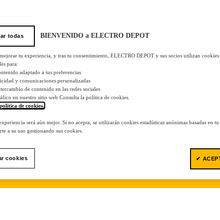
BIENVENIDO a ELECTRO DEPOT
ar todas
 mejorar tu experiencia, y tras tu consentimiento, ELECTRO DEPOT y sus socios utilizan cookies
les para:
ontenido adaptado a tus preferencias
licidad y comunicaciones personalizadas
 intercambio de contenido en las redes sociales
tráfico en nuestro sitio web Consulta la política de cookies.
política de cookies.
.
 experiencia será aún mejor. Si no acepta, se utilizarán cookies estadísticas anónimas basadas en t
te a su uso gestionando sus cookies.
ar cookies
✔ ACEP