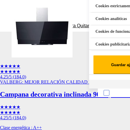
Cookies estrictamen
Cookies analíticas
Aspiradora Quitamanchas 450W VAL
Cookies de funcion
Cookies publicitari
Cookies de redes soc
Guardar aj
★★★★★
Cookies estadísticas
Lista de cooki
★★★★★
4.25
/5
(
184.0
)
VALBERG: MEJOR RELACIÓN CALIDAD PRECIO
Campana decorativa inclinada 90cm, 609
★★★★★
★★★★★
4.25
/5
(
184.0
)
Sobre la confiden
Cuando visitas un s
Clase energética : A++