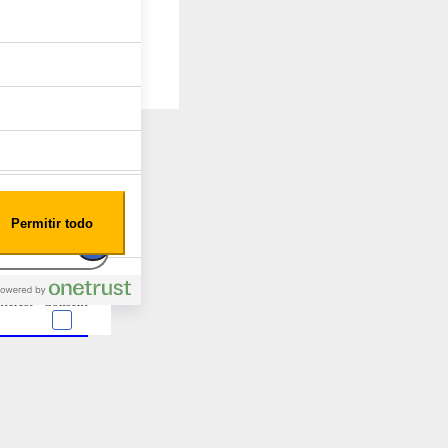
Permitir todo
nterest
Consent
EGK 756C
 en forma de cookies.