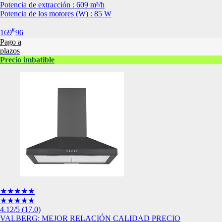
Potencia de extracción : 609 m³/h
Esta información pue
Potencia de los motores (W) : 85 W
que el sitio web fun
experiencia web pers
€
169
96
tipos de cookies. Ha
Pago a
las cookies que se c
plazos
los servicios que p
Precio imbatible
Más información
Cookies estrictam
Estas cookies son ne
cookies estrictament
administrar tu carri
presentación del Sit
existencia de estas 
información de iden
Información de las
★★★★★
★★★★★
Cookies analíticas
4.12
/5
(
17.0
)
Estas cookies nos pe
VALBERG: MEJOR RELACIÓN CALIDAD PRECIO