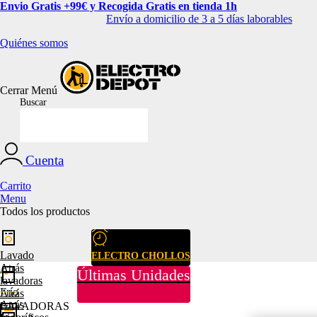
Envio Gratis +99€ y Recogida Gratis en tienda 1h
Envío a domicilio de 3 a 5 días laborables
Quiénes somos
Cerrar
Menú
Buscar
Cuenta
Carrito
Menu
Todos los productos
Lavado
ELECTRO CHOLLOS
Atrás
Últimas Unidades
lavadoras
Frío
Atrás
Atrás
LAVADORAS