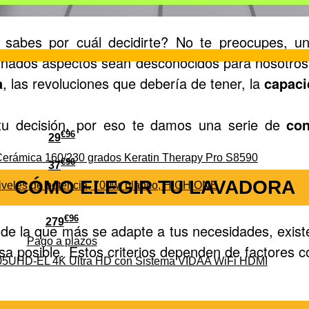
 sabes por cuál decidirte? No te preocupes, 
nados aspectos sean desconocidos para nosotros.
a
, las revoluciones que debería de tener, la
capaci
tu decisión, por eso te damos una serie de
con
€
96
29
erámica 160/230 grados Keratin Therapy Pro S8590
€
96
37
CÓMO ELEGIR TU LAVADORA
iveles de potencia, 700w, blanco, HIGH ONE
€
96
279
 de la que más se adapte a tus necesidades, exist
Pago a
plazos
sa posible. Estos criterios dependen de factores
HD-EL 4K Ultra HD con Sistema VIDAA WiFi HDMI