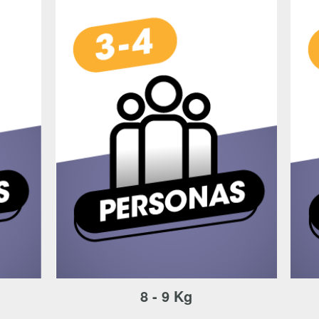
mación puede estar relacionada contigo, tus preferencias o tu dispositivo y se
 el sitio web funcione correctamente. Por lo general, la información no te iden
te una experiencia web personalizada. Debido a que respetamos tu derecho a 
 no permitir ciertos tipos de cookies. Haz clic en las diferentes categorías d
 cada una de ellas, y así elegir las cookies que se colocarán en tu navegador
ipos de cookies, tu experiencia de navegación y los servicios que podemos o
formación
ente necesarias
necesarias para que el sitio web funcione y no se pueden desactivar en nue
kies estrictamente necesarias te permitirán acceder a tu área de cliente, man
 administrar tu carrito de compras. También nos permitirán detectar cualquie
esentación del Sitio y / o la navegación en el Sitio. Puedes configurar tu nav
la existencia de estas cookies, pero algunas partes del sitio web pueden vers
an ninguna información de identificación personal.
 cookies‎
8 - 9 Kg