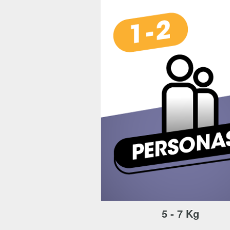
cookies. Esta infor
para garantizar que
pero puede brindar
damos la opción de
más detalles sobre
bloqueas ciertos t
afectados. Más in
Más información
Cookies estrictam
Estas cookies son 
ejemplo, estas coo
mientras navegas o
pueda afectar la pr
ser notificado de 
cookies no almacen
Información de las
5 - 7 Kg
Cookies analíticas