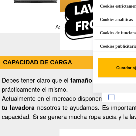
Cookies estrictamen
Cookies analíticas
Aspiradora Quitamanchas 450W VAL
Cookies de funcion
Cookies publicitari
Cookies de redes soc
CAPACIDAD DE CARGA
Guardar aj
Cookies estadísticas
Lista de cooki
Debes tener claro que el
tamaño de una lavado
prácticamente el mismo.
Actualmente en el mercado disponemos de difere
tu lavadora
nosotros te ayudamos. Es important
capacidad. Si se genera mucha ropa sucia y la l
Sobre la confiden
Cuando visitas un 