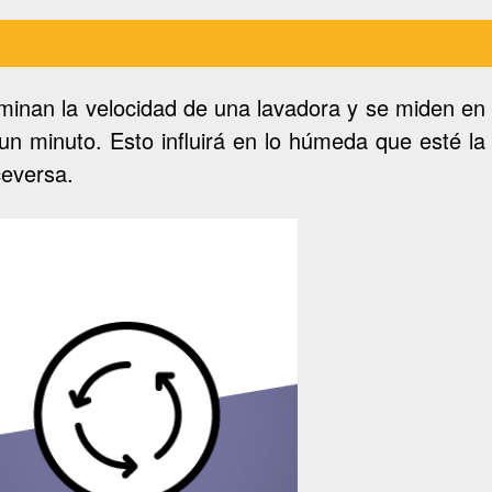
de medir y mejorar el
itadas y a evaluar
os de tu visita a
minan la velocidad de una lavadora y se miden en
n minuto. Esto influirá en lo húmeda que esté la
ceversa.
Desactivado
ser establecidas por
ite estas cookies
Desactivado
mpresas pueden
ios web. Si no permite