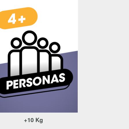
 utiliza principalmente
tifica directamente,
la privacidad, te
e cookies para obtener
. Sin embargo, si
frecerte pueden verse
Activas siempre
stros sistemas. Por
tener activa tu sesión
r problema técnico que
egador para bloquear o
e afectadas. Estas
+10 Kg
Desactivado