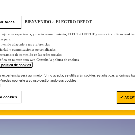
BIENVENIDO a ELECTRO DEPOT
ar todas
 mejorar tu experiencia, y tras tu consentimiento, ELECTRO DEPOT y sus socios utilizan cookies
les para:
ontenido adaptado a tus preferencias
licidad y comunicaciones personalizadas
 intercambio de contenido en las redes sociales
tráfico en nuestro sitio web Consulta la política de cookies.
 política de cookies.
.
la experiencia será aún mejor. Si no acepta, se utilizarán cookies estadísticas anónimas b
Puedes oponerte a su uso gestionando sus cookies.
!
ar cookies
✔ ACEP
UÉ LAVADORA COMPR