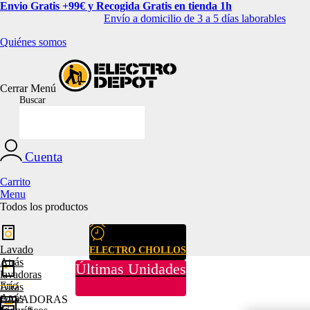
Envio Gratis +99€ y Recogida Gratis en tienda 1h
Envío a domicilio de 3 a 5 días laborables
Quiénes somos
Cerrar
Menú
Buscar
Cuenta
Carrito
Menu
Todos los productos
Lavado
ELECTRO CHOLLOS
Atrás
Últimas Unidades
lavadoras
Frío
Atrás
Atrás
LAVADORAS