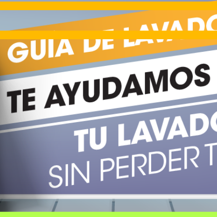
€
96
349
Pago a
plazos
 315 C 315L 186cm Estático Inox Clase C
€
96
369
Pago a
plazos
€
96
ALBERG CLIM-A14 3.500 frigorías / 40 m²
279
Pago a
plazos
0%, ideal para 4-5 personas, VALBERG WF 914 A-10 SD W566C