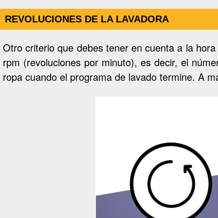
Estas cookies nos 
rendimiento de nue
REVOLUCIONES DE LA LAVADORA
cómo los visitante
nuestro sitio.
Otro criterio que debes tener en cuenta a la hor
Información de las
rpm (revoluciones por minuto), es decir, el núm
ropa cuando el programa de lavado termine. A m
Cookies de funcio
Estas cookies perm
nosotros o por ter
algunos de nuestro
Información de las
Cookies publicitar
Nuestros partners 
utilizarlas para cr
estas cookies, tu 
Información de las