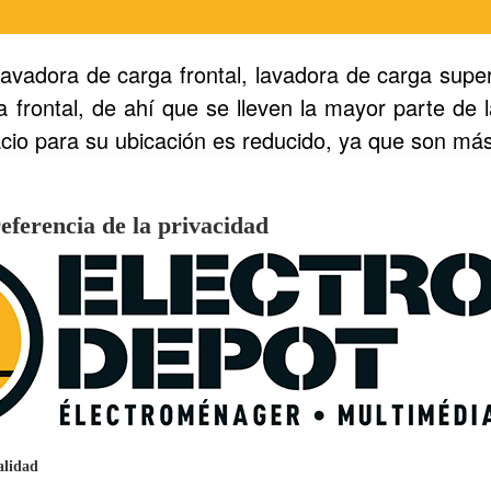
 lavadora de carga frontal, lavadora de carga sup
frontal, de ahí que se lleven la mayor parte de 
acio para su ubicación es reducido, ya que son m
 nos dan la funcionalidad de dos productos en uno 
eferencia de la privacidad
€
96
159
Pago a
plazos
nción EcoTank EPSON ET-2861
alidad