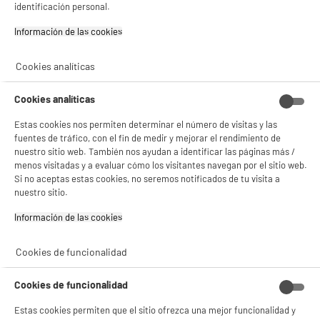
D
242 Litros Clase D Frío Estático 180 cm Alto
identificación personal.
G
gestionando sus cookies.
Blanco
¡Buena visita!
Información de las cookies‎
Volumen útil (L) : 242 L
Tipo de frio : Estático
✔ ACEPTAR TODAS
Descongelación : Sí, manual
Cookies analíticas
Gestionar cookies
289
€
96
★★★★★
★★★★★
Cookies analíticas
4.6
/5
(
34
)
Pago a
plazos
Estas cookies nos permiten determinar el número de visitas y las
compare_product
fuentes de tráfico, con el fin de medir y mejorar el rendimiento de
nuestro sitio web. También nos ayudan a identificar las páginas más /
menos visitadas y a evaluar cómo los visitantes navegan por el sitio web.
Si no aceptas estas cookies, no seremos notificados de tu visita a
nuestro sitio.
Información de las cookies‎
BY ELECTRODEPOT
Congelador Vertical No Frost VALBERG UF 194 D
A
D
W180C Capacidad 194L Blanco
G
Cookies de funcionalidad
Volumen útil (L) : 194 L
Tipo de frio : Ventilado
Cookies de funcionalidad
Descongelación : Sí, automático
349
€
96
Estas cookies permiten que el sitio ofrezca una mejor funcionalidad y