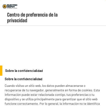
Envio Gratis +99€ y Recogida Gratis en tienda 1h
Centro de preferencia de la 
geolocation-header-icon-text
header-
Carrito
privacidad
Menú
login-
account
Congeladores verticales baratos
(6 produits)
Especialista en electrodomésticos, Electro Depot te invita a
descubrir su selección de congeladores verticales baratos.
Encuentra todos nuestros modelos y elige el que mejor se adapte a
see_more_label
tus necesidades: volumen de almacenamiento, tipo de frío
Sobre la confidencialidad
(estático, ventilado), color (blanco, gris)... Descubre nuestros
Sobre la confidencialidad
prácticos congeladores verticales para un almacenamiento óptimo
de tus productos congelados.
Cuando visitas un sitio web, los datos pueden almacenarse o
VALBERG
HIGH ONE
recuperarse de tu navegador, generalmente en forma de cookies. Esta
información puede estar relacionada contigo, tus preferencias o tu
productItem_availability_txt-
dispositivo y se utiliza principalmente para garantizar que el sitio web
productItem__availability-
current-store
funcione correctamente. Por lo general, la información no te identifica
change-btn