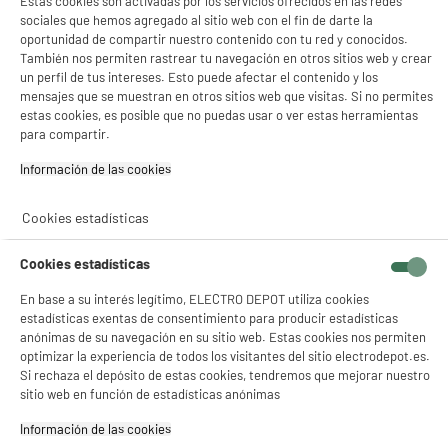
Estas cookies son activadas por los servicios ofrecidos en las redes
sociales que hemos agregado al sitio web con el fin de darte la
oportunidad de compartir nuestro contenido con tu red y conocidos.
BY ELECTRODEPOT
También nos permiten rastrear tu navegación en otros sitios web y crear
Congelador Vertical No Frost VALBERG UF NF 240
un perfil de tus intereses. Esto puede afectar el contenido y los
A
C
C S180 C 240L 36dB Silver
G
mensajes que se muestran en otros sitios web que visitas. Si no permites
Volumen útil (L) : 240 L
estas cookies, es posible que no puedas usar o ver estas herramientas
Tipo de frio : No Frost
para compartir.
Descongelación : Sí, automático
Información de las cookies‎
469
€
96
★★★★★
★★★★★
Pago a
plazos
Cookies estadísticas
4.8
/5
(
340
)
compare_product
Cookies estadísticas
En base a su interés legítimo, ELECTRO DEPOT utiliza cookies
estadísticas exentas de consentimiento para producir estadísticas
anónimas de su navegación en su sitio web. Estas cookies nos permiten
optimizar la experiencia de todos los visitantes del sitio electrodepot.es.
A
D
Si rechaza el depósito de estas cookies, tendremos que mejorar nuestro
G
Congelador vertical, No Frost, 384L, inox,
sitio web en función de estadísticas anónimas
VALBERG
Información de las cookies‎
Volumen útil (L) :