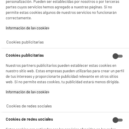
personalización. Pueden ser establecidas por nosotros o por terceras
★★★★★
★★★★★
Pago a
plazos
partes cuyos servicios hemos agregado a nuestras páginas. Si no
4.7
/5
(
325
)
permite estas cookies algunos de nuestros servicios no funcionarán
correctamente.
compare_product
Información de las cookies‎
Cookies publicitarias
BY ELECTRODEPOT
Cookies publicitarias
Congelador vertical No Frost VALBERG UF NF 274
A
D
D X742
G
Nuestros partners publicitarios pueden establecer estas cookies en
Volumen útil (L) : 274 L
nuestro sitio web. Estas empresas pueden utilizarlas para crear un perfil
Tipo de frio : Ventilado
de tus intereses y proporcionarte publicidad relevante en otros sitios
Descongelación : Sí, automático
web. Si no permite estas cookies, tu publicidad estará menos dirigida.
499
€
96
Información de las cookies‎
★★★★★
★★★★★
Pago a
plazos
4.8
/5
(
332
)
Cookies de redes sociales
compare_product
Cookies de redes sociales