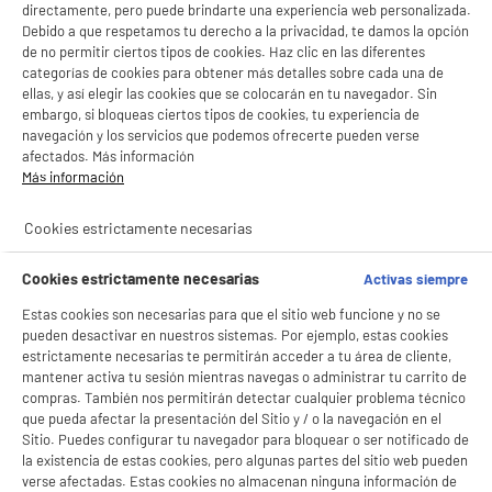
LEGANÉS, MADRID
directamente, pero puede brindarte una experiencia web personalizada.
Debido a que respetamos tu derecho a la privacidad, te damos la opción
product_list_sticky_button_Filter
product_list_stic
de no permitir ciertos tipos de cookies. Haz clic en las diferentes
categorías de cookies para obtener más detalles sobre cada una de
ellas, y así elegir las cookies que se colocarán en tu navegador. Sin
embargo, si bloqueas ciertos tipos de cookies, tu experiencia de
PRECIO IMBATIBLE
navegación y los servicios que podemos ofrecerte pueden verse
Congelador vertical HIGH ONE UF 168 D W742C
afectados. Más información
A
D
Volumen útil (L) : 168 L
G
Más información
Tipo de frio : Estático
Descongelación : Sí, manual
Cookies estrictamente necesarias
199
€
96
BIENVENIDO a ELECTRO
Rechazar todas
Cookies estrictamente necesarias
Activas siempre
Pago a
plazos
DEPOT
★★★★★
★★★★★
Estas cookies son necesarias para que el sitio web funcione y no se
4.4
/5
(
74
)
Con el fin de mejorar tu experiencia, y tras tu consentimiento, ELECTRO DEPOT
pueden desactivar en nuestros sistemas. Por ejemplo, estas cookies
y sus socios utilizan cookies que procesan tus datos personales para:
estrictamente necesarias te permitirán acceder a tu área de cliente,
- compartir contenido adaptado a tus preferencias
compare_product
mantener activa tu sesión mientras navegas o administrar tu carrito de
- ofrecer publicidad y comunicaciones personalizadas
- facilitar el intercambio de contenido en las redes sociales
compras. También nos permitirán detectar cualquier problema técnico
- analizar el tráfico en nuestro sitio web Consulta la política de cookies.
que pueda afectar la presentación del Sitio y / o la navegación en el
Consulta la política de cookies.
.
Sitio. Puedes configurar tu navegador para bloquear o ser notificado de
BY ELECTRODEPOT
la existencia de estas cookies, pero algunas partes del sitio web pueden
Si aceptas, la experiencia será aún mejor. Si no acepta, se utilizarán cookies
Congelador Vertical VALBERG UF 242 D W742C
verse afectadas. Estas cookies no almacenan ninguna información de
estadísticas anónimas basadas en tu navegación. Puedes oponerte a su uso
A