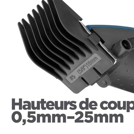
Esta información pue
que el sitio web fun
experiencia web pers
tipos de cookies. Ha
las cookies que se c
los servicios que p
Más información
Cookies estrictam
Estas cookies son ne
cookies estrictament
administrar tu carri
presentación del Sit
existencia de estas 
información de iden
Información de las
Cookies analíticas
Estas cookies nos pe