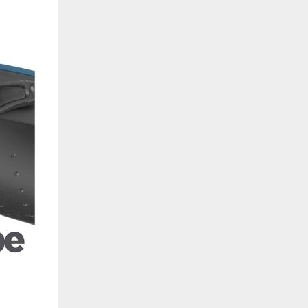
de estar relacionada contigo, tus preferencias o tu dispositivo y se utiliza princip
cione correctamente. Por lo general, la información no te identifica directamente, p
onalizada. Debido a que respetamos tu derecho a la privacidad, te damos la opción 
z clic en las diferentes categorías de cookies para obtener más detalles sobre cada un
olocarán en tu navegador. Sin embargo, si bloqueas ciertos tipos de cookies, tu ex
odemos ofrecerte pueden verse afectados. Más información
ente necesarias
cesarias para que el sitio web funcione y no se pueden desactivar en nuestros siste
e necesarias te permitirán acceder a tu área de cliente, mantener activa tu sesión m
to de compras. También nos permitirán detectar cualquier problema técnico que pued
io y / o la navegación en el Sitio. Puedes configurar tu navegador para bloquear o se
cookies, pero algunas partes del sitio web pueden verse afectadas. Estas cookies n
tificación personal.
 cookies‎
rmiten determinar el número de visitas y las fuentes de tráfico, con el fin de medir