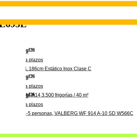
 E695E
€
96
349
Pago a
plazos
 315 C 315L 186cm Estático Inox Clase C
€
96
369
Pago a
plazos
€
96
ALBERG CLIM-A14 3.500 frigorías / 40 m²
279
Pago a
plazos
0%, ideal para 4-5 personas, VALBERG WF 914 A-10 SD W566C