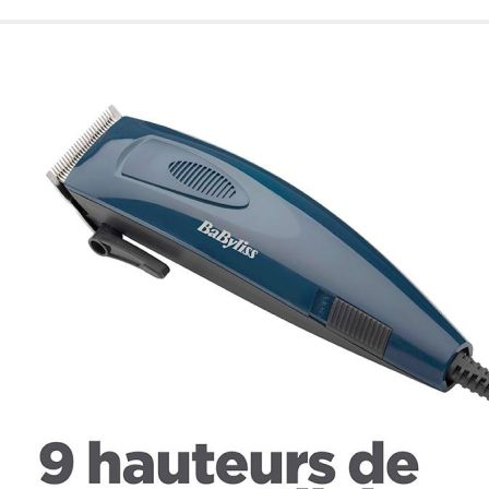
de nuestro sitio web
navegan por el sitio
Información de las
Cookies de funcio
Estas cookies permit
por terceras partes 
no funcionarán corr
Información de las
Cookies publicitar
Nuestros partners pu
crear un perfil de t
publicidad estará me
Información de las
Cookies de redes s