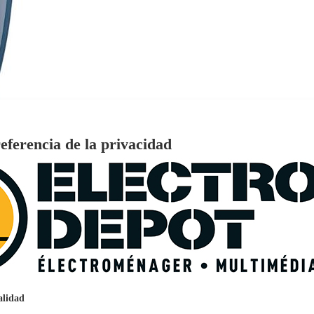
eferencia de la privacidad
€
96
159
Pago a
plazos
nción EcoTank EPSON ET-2861
alidad