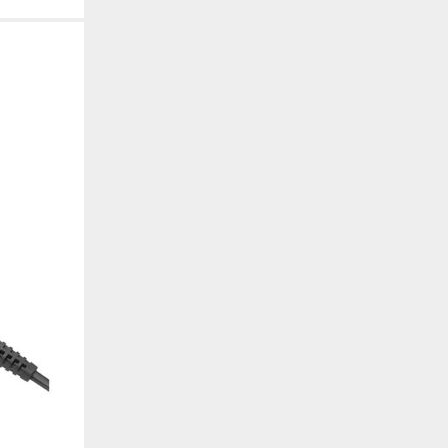
. También nos ayudan a identificar las páginas más / menos visitadas y a evaluar có
 web. Si no aceptas estas cookies, no seremos notificados de tu visita a nuestro sitio
 cookies‎
nalidad
en que el sitio ofrezca una mejor funcionalidad y personalización. Pueden ser esta
cuyos servicios hemos agregado a nuestras páginas. Si no permite estas cookies algu
ectamente.
 cookies‎
ias
blicitarios pueden establecer estas cookies en nuestro sitio web. Estas empresas pue
us intereses y proporcionarte publicidad relevante en otros sitios web. Si no permite e
nos dirigida.
 cookies‎
ociales