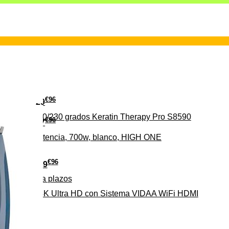
€
96
29
erámica 160/230 grados Keratin Therapy Pro S8590
€
96
37
iveles de potencia, 700w, blanco, HIGH ONE
€
96
279
Pago a
plazos
HD-EL 4K Ultra HD con Sistema VIDAA WiFi HDMI