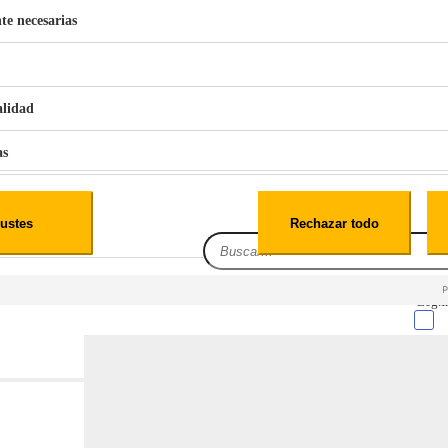
te necesarias
€
42
49
BERG 1,1L Limpia Sofás Alfombras Coche SP3
alidad
as
iales
ustes
Rechazar todo
es
Leg.I
cialidad
itio web, los datos pueden almacenarse o recuperarse de tu navegador, generalmente