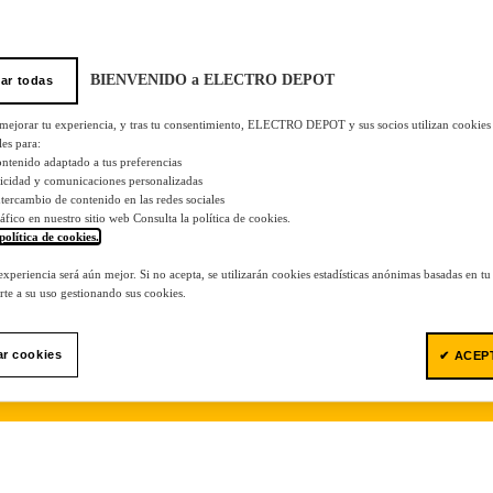
BIENVENIDO a ELECTRO DEPOT
ar todas
 mejorar tu experiencia, y tras tu consentimiento, ELECTRO DEPOT y sus socios utilizan cookies
les para:
ontenido adaptado a tus preferencias
licidad y comunicaciones personalizadas
 intercambio de contenido en las redes sociales
tráfico en nuestro sitio web Consulta la política de cookies.
política de cookies.
.
 experiencia será aún mejor. Si no acepta, se utilizarán cookies estadísticas anónimas basadas en t
te a su uso gestionando sus cookies.
ar cookies
✔ ACEP