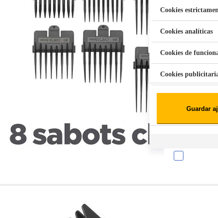
Cookies estrictamen
Cookies analíticas
Aspiradora Quitamanchas 450W VAL
Cookies de funcion
Cookies publicitari
Cookies de redes soc
Guardar aj
Cookies estadísticas
Lista de cooki
Sobre la confiden
Cuando visitas un s