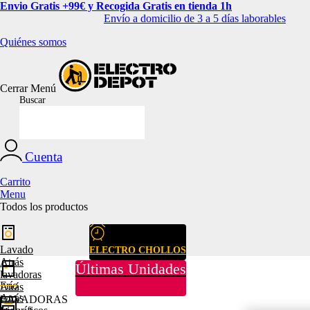
Envio Gratis +99€ y Recogida Gratis en tienda 1h
Envío a domicilio de 3 a 5 días laborables
Quiénes somos
Cerrar
Menú
Buscar
Cuenta
Carrito
Menu
Todos los productos
Lavado
ELECTRO CHOLLOS
Atrás
Últimas Unidades
lavadoras
Frío
Atrás
Atrás
LAVADORAS