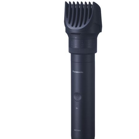
Esta información pue
que el sitio web fun
experiencia web pers
tipos de cookies. Ha
las cookies que se c
los servicios que p
Más información
Cookies estrictam
Estas cookies son ne
cookies estrictament
administrar tu carri
presentación del Sit
existencia de estas 
información de iden
Información de las
Cookies analíticas
Estas cookies nos pe