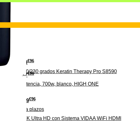
€
96
29
erámica 160/230 grados Keratin Therapy Pro S8590
€
96
37
iveles de potencia, 700w, blanco, HIGH ONE
€
96
279
Pago a
plazos
HD-EL 4K Ultra HD con Sistema VIDAA WiFi HDMI