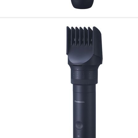
de nuestro sitio web
navegan por el sitio
Información de las
Cookies de funcio
Estas cookies permit
por terceras partes 
no funcionarán corr
Información de las
Cookies publicitar
Nuestros partners pu
crear un perfil de t
publicidad estará me
Información de las
Cookies de redes s