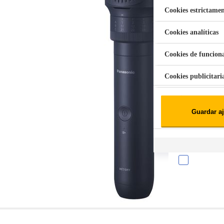
Cookies estrictamen
Cookies analíticas
Aspiradora Quitamanchas 450W VAL
Cookies de funcion
Cookies publicitari
Cookies de redes soc
Guardar aj
Cookies estadísticas
Lista de cooki
Sobre la confiden
Cuando visitas un s