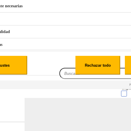
te necesarias
€
42
49
BERG 1,1L Limpia Sofás Alfombras Coche SP3
alidad
as
iales
ustes
Rechazar todo
es
Leg.I
cialidad
itio web, los datos pueden almacenarse o recuperarse de tu navegador, generalmente