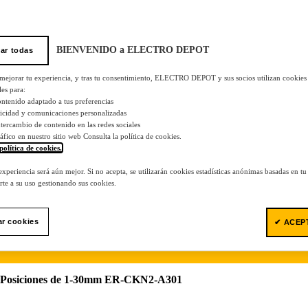
BIENVENIDO a ELECTRO DEPOT
ar todas
 mejorar tu experiencia, y tras tu consentimiento, ELECTRO DEPOT y sus socios utilizan cookies
les para:
ontenido adaptado a tus preferencias
licidad y comunicaciones personalizadas
 intercambio de contenido en las redes sociales
tráfico en nuestro sitio web Consulta la política de cookies.
política de cookies.
.
 experiencia será aún mejor. Si no acepta, se utilizarán cookies estadísticas anónimas basadas en t
te a su uso gestionando sus cookies.
ar cookies
✔ ACEP
8 Posiciones de 1-30mm ER-CKN2-A301