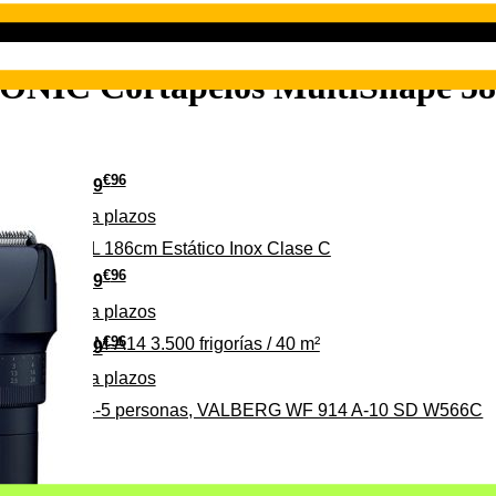
ONIC Cortapelos MultiShape 58
€
96
349
Pago a
plazos
 315 C 315L 186cm Estático Inox Clase C
€
96
369
Pago a
plazos
€
96
ALBERG CLIM-A14 3.500 frigorías / 40 m²
279
Pago a
plazos
0%, ideal para 4-5 personas, VALBERG WF 914 A-10 SD W566C