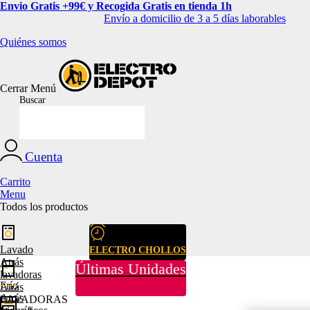
Envio Gratis +99€ y Recogida Gratis en tienda 1h
Envío a domicilio de 3 a 5 días laborables
Quiénes somos
Cerrar
Menú
Buscar
Cuenta
Carrito
Menu
Todos los productos
Lavado
ELECTRO CHOLLOS
Atrás
Últimas Unidades
lavadoras
Frío
Atrás
Atrás
LAVADORAS