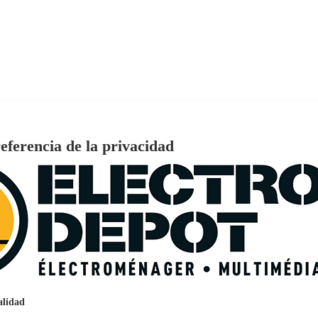
eferencia de la privacidad
€
96
159
Pago a
plazos
nción EcoTank EPSON ET-2861
alidad