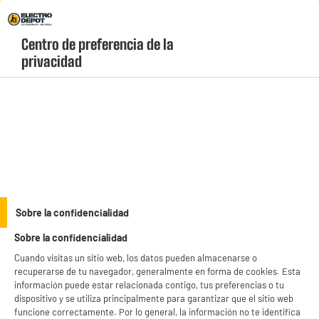
Envio Gratis +99€ y Recogida Gratis en tienda 1h
Centro de preferencia de la 
geolocation-header-icon-text
header-
Carrito
privacidad
Menú
login-
account
Disfruta del jardín
(11 produits)
Sobre la confidencialidad
Sobre la confidencialidad
Cuando visitas un sitio web, los datos pueden almacenarse o
recuperarse de tu navegador, generalmente en forma de cookies. Esta
información puede estar relacionada contigo, tus preferencias o tu
dispositivo y se utiliza principalmente para garantizar que el sitio web
funcione correctamente. Por lo general, la información no te identifica