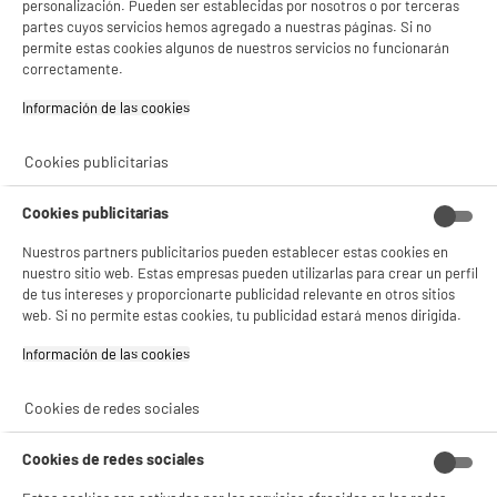
Tamaño (m²) : 100 m²
personalización. Pueden ser establecidas por nosotros o por terceras
partes cuyos servicios hemos agregado a nuestras páginas. Si no
Zonas de limpieza : Fondo
permite estas cookies algunos de nuestros servicios no funcionarán
89
€
54
correctamente.
★★★★★
★★★★★
Información de las cookies‎
5
/5
(
1
)
Cookies publicitarias
compare_product
Cookies publicitarias
Nuestros partners publicitarios pueden establecer estas cookies en
ELECTROCHOLLOS
nuestro sitio web. Estas empresas pueden utilizarlas para crear un perfil
Barbacoa Eléctrica Portátil VALBERG Tapa con
de tus intereses y proporcionarte publicidad relevante en otros sitios
termostato y Patas plegables 2200W ELEC-VAL-
web. Si no permite estas cookies, tu publicidad estará menos dirigida.
PORT4737
Potencia / Energía : 2200 W
Información de las cookies‎
Superficie de coccion :
59
€
92
Cookies de redes sociales
★★★★★
★★★★★
4.3
/5
(
20
)
Cookies de redes sociales
compare_product