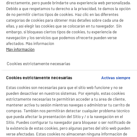
directamente, pero puede brindarte una experiencia web personalizada.
Debido a que respetamos tu derecho a la privacidad, te damos la opción
de no permitir ciertos tipos de cookies. Haz clic en las diferentes
productItem_availability_txt-
productItem__availability-
categorías de cookies para obtener más detalles sobre cada una de
current-store
change-btn
ellas, y así elegir las cookies que se colocarán en tu navegador. Sin
LEGANÉS, MADRID
embargo, si bloqueas ciertos tipos de cookies, tu experiencia de
navegación y los servicios que podemos ofrecerte pueden verse
product_list_sticky_button_Filter
product_list_stic
afectados. Más información
Más información
BY ELECTRODEPOT
Cookies estrictamente necesarias
Barbacoa Carbón 6-8 Personas con
Cortavientos y Estante VALBERG 49cm CH-VAL-
Cookies estrictamente necesarias
Activas siempre
KETTLE57
Número de personas : 6
Estas cookies son necesarias para que el sitio web funcione y no se
Superficie de coccion : 49 cm
pueden desactivar en nuestros sistemas. Por ejemplo, estas cookies
Superficie de coccion : 28 cm
estrictamente necesarias te permitirán acceder a tu área de cliente,
mantener activa tu sesión mientras navegas o administrar tu carrito de
BIENVENIDO a ELECTRO
19
€
96
Rechazar todas
★★★★★
★★★★★
compras. También nos permitirán detectar cualquier problema técnico
4.4
/5
(
111
)
DEPOT
que pueda afectar la presentación del Sitio y / o la navegación en el
Sitio. Puedes configurar tu navegador para bloquear o ser notificado de
Con el fin de mejorar tu experiencia, y tras tu consentimiento, ELECTRO DEPOT
compare_product
la existencia de estas cookies, pero algunas partes del sitio web pueden
y sus socios utilizan cookies que procesan tus datos personales para:
verse afectadas. Estas cookies no almacenan ninguna información de
- compartir contenido adaptado a tus preferencias