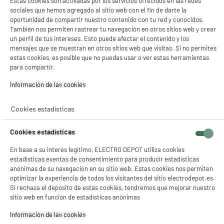
Estas cookies son activadas por los servicios ofrecidos en las redes
sociales que hemos agregado al sitio web con el fin de darte la
oportunidad de compartir nuestro contenido con tu red y conocidos.
También nos permiten rastrear tu navegación en otros sitios web y crear
un perfil de tus intereses. Esto puede afectar el contenido y los
ELECTROCHOLLOS
mensajes que se muestran en otros sitios web que visitas. Si no permites
Aspiradora Escoba SANEO Recargable
estas cookies, es posible que no puedas usar o ver estas herramientas
Limpiafondos para Escaleras Piscina y Spa
para compartir.
Limpiafondos
Tipo de piscina ideal :
Información de las cookies‎
Tamaño (m²) :
Zonas de limpieza : Fondo
Cookies estadísticas
49
€
85
★★★★★
★★★★★
4.6
/5
(
24
)
Cookies estadísticas
compare_product
En base a su interés legítimo, ELECTRO DEPOT utiliza cookies
estadísticas exentas de consentimiento para producir estadísticas
anónimas de su navegación en su sitio web. Estas cookies nos permiten
optimizar la experiencia de todos los visitantes del sitio electrodepot.es.
Si rechaza el depósito de estas cookies, tendremos que mejorar nuestro
sitio web en función de estadísticas anónimas
BY ELECTRODEPOT
Barbacoa de Carbón VALBERG Diseño Barril con
Información de las cookies‎
Rejilla CH-VAL-BARREL6030