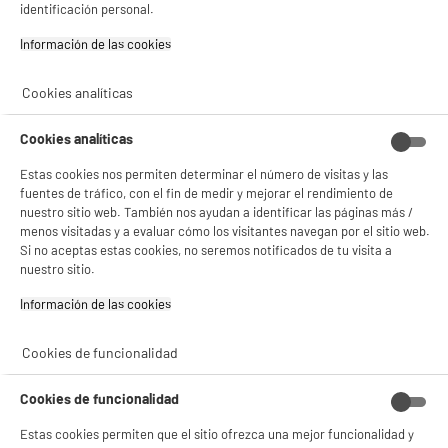
identificación personal.
- ofrecer publicidad y comunicaciones personalizadas
- facilitar el intercambio de contenido en las redes sociales
- analizar el tráfico en nuestro sitio web Consulta la política de cookies.
Información de las cookies‎
Consulta la política de cookies.
.
ELECTROCHOLLOS
Robot cortacésped DREAME MOVA ViAX 300
Cookies analíticas
Si aceptas, la experiencia será aún mejor. Si no acepta, se utilizarán cookies
estadísticas anónimas basadas en tu navegación. Puedes oponerte a su uso
Superficie máxima recomendada (m²) : 300
gestionando sus cookies.
m²
Cookies analíticas
¡Buena visita!
Anchura del corte (cm) : 20 cm
Pendiente máxima % (cm) : 40
Estas cookies nos permiten determinar el número de visitas y las
✔ ACEPTAR TODAS
fuentes de tráfico, con el fin de medir y mejorar el rendimiento de
494
€
94
nuestro sitio web. También nos ayudan a identificar las páginas más /
★★★★★
★★★★★
Gestionar cookies
Pago a
plazos
menos visitadas y a evaluar cómo los visitantes navegan por el sitio web.
4.1
/5
(
22
)
Si no aceptas estas cookies, no seremos notificados de tu visita a
nuestro sitio.
compare_product
Información de las cookies‎
Cookies de funcionalidad
ELECTROCHOLLOS
Cookies de funcionalidad
Robot de piscina NEOLIUM Y10
Tipo de piscina ideal : En superficie
Estas cookies permiten que el sitio ofrezca una mejor funcionalidad y