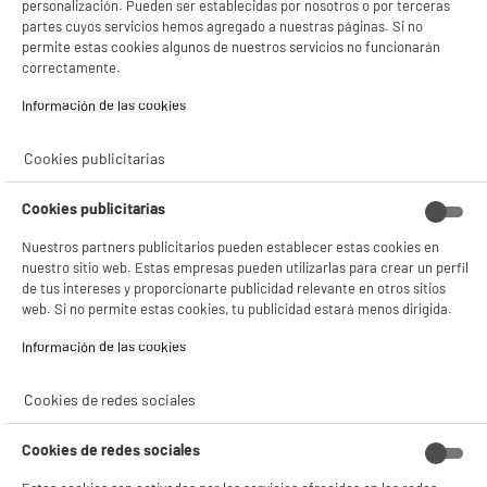
personalización. Pueden ser establecidas por nosotros o por terceras
partes cuyos servicios hemos agregado a nuestras páginas. Si no
permite estas cookies algunos de nuestros servicios no funcionarán
5 TIENDAS A TU SERVICIO
correctamente.
Información de las cookies‎
ELIGE TU TIENDA
Valencia -
Alicante
Cookies publicitarias
Cookies publicitarias
ENVÍO Y RECOGIDA
Nuestros partners publicitarios pueden establecer estas cookies en
nuestro sitio web. Estas empresas pueden utilizarlas para crear un perfil
Recogida en 1h:
Gratuita
de tus intereses y proporcionarte publicidad relevante en otros sitios
Envío a domicilio: 3 - 5 días laborables
web. Si no permite estas cookies, tu publicidad estará menos dirigida.
Información de las cookies‎
Cookies de redes sociales
ESTAMOS EN CONTACTO
Cookies de redes sociales
¡DESCARGA NUESTRA APP!