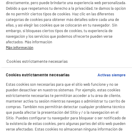
- facilitar el intercambio de contenido en las redes sociales
directamente, pero puede brindarte una experiencia web personalizada.
- analizar el tráfico en nuestro sitio web Consulta la política de cookies.
Debido a que respetamos tu derecho a la privacidad, te damos la opción
Consulta la política de cookies.
.
de no permitir ciertos tipos de cookies. Haz clic en las diferentes
categorías de cookies para obtener más detalles sobre cada una de
Si aceptas, la experiencia será aún mejor. Si no acepta, se utilizarán cookies
ellas, y así elegir las cookies que se colocarán en tu navegador. Sin
estadísticas anónimas basadas en tu navegación. Puedes oponerte a su uso
embargo, si bloqueas ciertos tipos de cookies, tu experiencia de
gestionando sus cookies.
¡Buena visita!
navegación y los servicios que podemos ofrecerte pueden verse
afectados. Más información
✔ ACEPTAR TODAS
Más información
Gestionar cookies
Cookies estrictamente necesarias
Cookies estrictamente necesarias
Activas siempre
Estas cookies son necesarias para que el sitio web funcione y no se
pueden desactivar en nuestros sistemas. Por ejemplo, estas cookies
estrictamente necesarias te permitirán acceder a tu área de cliente,
mantener activa tu sesión mientras navegas o administrar tu carrito de
compras. También nos permitirán detectar cualquier problema técnico
que pueda afectar la presentación del Sitio y / o la navegación en el
Sitio. Puedes configurar tu navegador para bloquear o ser notificado de
la existencia de estas cookies, pero algunas partes del sitio web pueden
verse afectadas. Estas cookies no almacenan ninguna información de