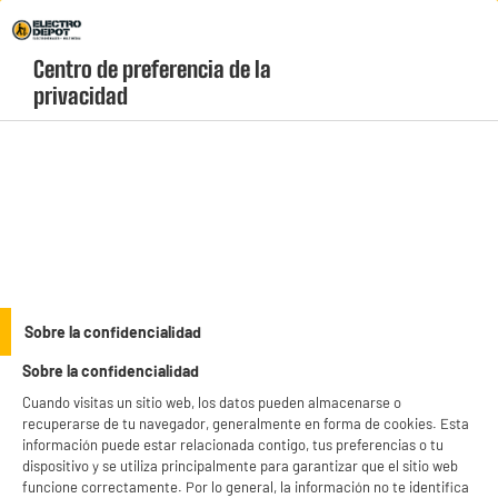
Envio Gratis +99€ y Recogida Gratis en tienda 1h
Centro de preferencia de la 
geolocation-header-icon-text
header-
Carrito
privacidad
Menú
login-
account
Sobre la confidencialidad
BIENVENIDO a ELECTRO
Rechazar todas
Sobre la confidencialidad
DEPOT
Cuando visitas un sitio web, los datos pueden almacenarse o
recuperarse de tu navegador, generalmente en forma de cookies. Esta
Con el fin de mejorar tu experiencia, y tras tu consentimiento, ELECTRO DEPOT
y sus socios utilizan cookies que procesan tus datos personales para:
información puede estar relacionada contigo, tus preferencias o tu
- compartir contenido adaptado a tus preferencias
dispositivo y se utiliza principalmente para garantizar que el sitio web
- ofrecer publicidad y comunicaciones personalizadas
funcione correctamente. Por lo general, la información no te identifica