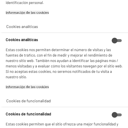
identificación personal.
Información de las cookies‎
Cookies analíticas
Cookies analíticas
Estas cookies nos permiten determinar el número de visitas y las
NO SOLO TENEMOS LOS MEJORES PRECIOS
fuentes de tráfico, con el fin de medir y mejorar el rendimiento de
nuestro sitio web. También nos ayudan a identificar las páginas más /
GARANTÍAS
101.669 opiniones
PAGO SEGURO
menos visitadas y a evaluar cómo los visitantes navegan por el sitio web.
autentificadas por
ELECTRO DEPOT
Si no aceptas estas cookies, no seremos notificados de tu visita a
nuestro sitio.
★★★★★
★★★★★
Información de las cookies‎
4,26
SERVICIO POST VENTA
ATENCIÓN AL CLIENTE
PREGUNTAS /
Cookies de funcionalidad
RESPUESTAS
Cookies de funcionalidad
Estas cookies permiten que el sitio ofrezca una mejor funcionalidad y