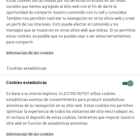
Estas cookies son activadas por los servicios ofrecidos en las redes
sociales que hemos agregado al sitio web con el fin de darte la
oportunidad de compartir nuestro contenido con tu red y conocidos.
Cafetera superautomática DELONGHI ECAM
También nos permiten rastrear tu navegación en otros sitios web y crear
290.61.B Magnifica Evo LatteCrema
un perfil de tus intereses. Esto puede afectar el contenido y los
Tipo : Exprés con molinillo
mensajes que se muestran en otros sitios web que visitas. Si no permites
Presión (bar) : 15 bar
estas cookies, es posible que no puedas usar o ver estas herramientas
Capacidad del depósito (L) : 1,8 L
para compartir.
★★★★★
★★★★★
439
€
96
4.4
/5
(
69
)
Información de las cookies‎
Pago a
plazos
compare_product
Cookies estadísticas
Cookies estadísticas
En base a su interés legítimo, ELECTRO DEPOT utiliza cookies
estadísticas exentas de consentimiento para producir estadísticas
anónimas de su navegación en su sitio web. Estas cookies nos permiten
optimizar la experiencia de todos los visitantes del sitio electrodepot.es.
Giradiscos LENCO LS300 BK
Si rechaza el depósito de estas cookies, tendremos que mejorar nuestro
Tipo : Tocadiscos con altavoces externos
sitio web en función de estadísticas anónimas
Número de salidas : 1
Información de las cookies‎
139
€
94