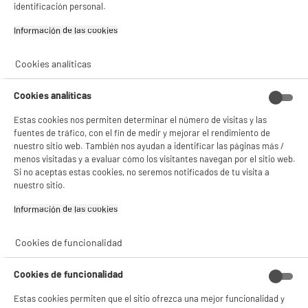
identificación personal.
Información de las cookies‎
Cable de carga SEDEA 3 en 1 USB C, Micro USB y
Cookies analíticas
lighting AAPLE
Tipo de producto : Cable de sincronización y
Cookies analíticas
carga
8
€
96
Estas cookies nos permiten determinar el número de visitas y las
★★★★★
★★★★★
fuentes de tráfico, con el fin de medir y mejorar el rendimiento de
4.1
/5
(
13
)
nuestro sitio web. También nos ayudan a identificar las páginas más /
menos visitadas y a evaluar cómo los visitantes navegan por el sitio web.
compare_product
Si no aceptas estas cookies, no seremos notificados de tu visita a
nuestro sitio.
BIENVENIDO a ELECTRO
Rechazar todas
Información de las cookies‎
DEPOT
Con el fin de mejorar tu experiencia, y tras tu consentimiento, ELECTRO DEPOT
Cookies de funcionalidad
y sus socios utilizan cookies que procesan tus datos personales para:
Funda HIGH ONE PC 13-14"
- compartir contenido adaptado a tus preferencias
Tamaño de PC compatible : 14 "
- ofrecer publicidad y comunicaciones personalizadas
Cookies de funcionalidad
- facilitar el intercambio de contenido en las redes sociales
5
€
94
- analizar el tráfico en nuestro sitio web Consulta la política de cookies.
Estas cookies permiten que el sitio ofrezca una mejor funcionalidad y
Consulta la política de cookies.
.