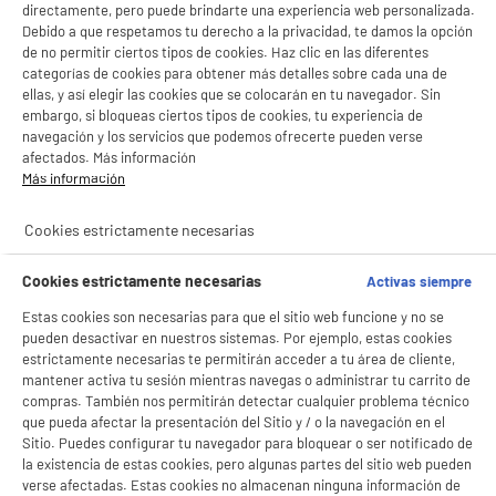
directamente, pero puede brindarte una experiencia web personalizada.
Tipo : Repetidor wifi
Debido a que respetamos tu derecho a la privacidad, te damos la opción
débito : 300
de no permitir ciertos tipos de cookies. Haz clic en las diferentes
28
€
87
categorías de cookies para obtener más detalles sobre cada una de
★★★★★
★★★★★
ellas, y así elegir las cookies que se colocarán en tu navegador. Sin
4.2
/5
(
115
)
embargo, si bloqueas ciertos tipos de cookies, tu experiencia de
navegación y los servicios que podemos ofrecerte pueden verse
compare_product
afectados. Más información
Más información
Cookies estrictamente necesarias
Cápsulas monodosis TASSIMO L'OR CAPPUCCINO
Cookies estrictamente necesarias
Activas siempre
x8
Estas cookies son necesarias para que el sitio web funcione y no se
Tipo : Monodosis
pueden desactivar en nuestros sistemas. Por ejemplo, estas cookies
Compatible con : Máquina Tassimo
estrictamente necesarias te permitirán acceder a tu área de cliente,
5
€
48
mantener activa tu sesión mientras navegas o administrar tu carrito de
★★★★★
★★★★★
compras. También nos permitirán detectar cualquier problema técnico
5
/5
(
3
)
que pueda afectar la presentación del Sitio y / o la navegación en el
Sitio. Puedes configurar tu navegador para bloquear o ser notificado de
compare_product
la existencia de estas cookies, pero algunas partes del sitio web pueden
verse afectadas. Estas cookies no almacenan ninguna información de