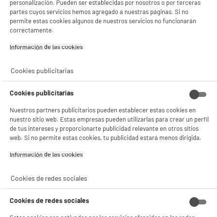
personalización. Pueden ser establecidas por nosotros o por terceras
★★★★★
★★★★★
partes cuyos servicios hemos agregado a nuestras páginas. Si no
Si aceptas, la experiencia será aún mejor. Si no acepta, se utilizarán cookies
4.5
/5
(
100
)
permite estas cookies algunos de nuestros servicios no funcionarán
estadísticas anónimas basadas en tu navegación. Puedes oponerte a su uso
gestionando sus cookies.
correctamente.
compare_product
¡Buena visita!
Información de las cookies‎
✔ ACEPTAR TODAS
Cookies publicitarias
Gestionar cookies
Cafetera espresso y filtro combinada DELONGHI
Cookies publicitarias
BCO 264.1
Tipo : Exprés combinada
Nuestros partners publicitarios pueden establecer estas cookies en
Presión (bar) : 15 bar
nuestro sitio web. Estas empresas pueden utilizarlas para crear un perfil
Capacidad del depósito (L) : 1,3 L
de tus intereses y proporcionarte publicidad relevante en otros sitios
★★★★★
★★★★★
149
€
94
web. Si no permite estas cookies, tu publicidad estará menos dirigida.
4.3
/5
(
221
)
Pago a
plazos
Información de las cookies‎
compare_product
Cookies de redes sociales
Cookies de redes sociales