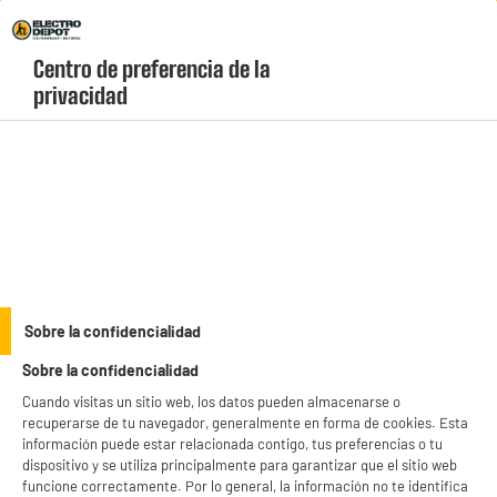
Envio Gratis +99€ y Recogida Gratis en tienda 1h
Centro de preferencia de la 
geolocation-header-icon-text
header-
Carrito
privacidad
Menú
login-
account
ELECTRODOMÉSTICOS
(101 produits)
productItem_availability_txt-
productItem__availability-
current-store
change-btn
LEGANÉS, MADRID
Sobre la confidencialidad
product_list_sticky_button_Filter
product_list_stic
Sobre la confidencialidad
Cuando visitas un sitio web, los datos pueden almacenarse o
recuperarse de tu navegador, generalmente en forma de cookies. Esta
información puede estar relacionada contigo, tus preferencias o tu
dispositivo y se utiliza principalmente para garantizar que el sitio web
Repetidor TP LINK N300 toma telefónica +
funcione correctamente. Por lo general, la información no te identifica
antena