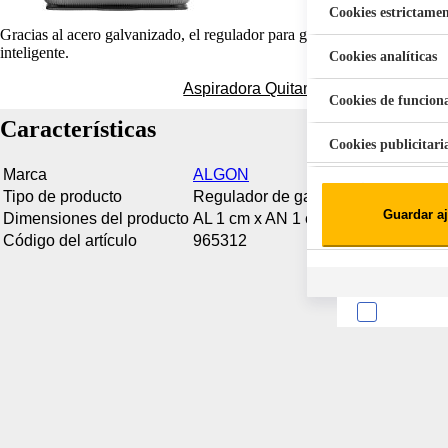
Cookies estrictamen
Gracias al acero galvanizado, el regulador para gas butano ALGON tie
inteligente.
Cookies analíticas
Aspiradora Quitamanchas 450W VAL
Cookies de funcion
Características
Cookies publicitari
Marca
ALGON
Cookies de redes soc
Tipo de producto
Regulador de gas
Guardar aj
Dimensiones del producto
AL 1 cm x AN 1 cm x PR 1 cm
Cookies estadísticas
Lista de cooki
Código del artículo
965312
Sobre la confiden
Cuando visitas un s