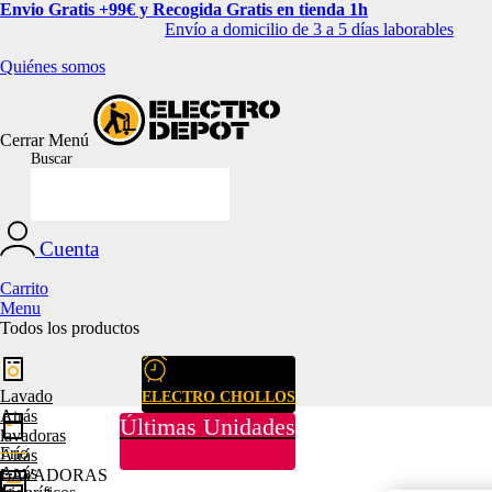
Envio Gratis +99€ y Recogida Gratis en tienda 1h
Envío a domicilio de 3 a 5 días laborables
Quiénes somos
Cerrar
Menú
Buscar
Cuenta
Carrito
Menu
Todos los productos
Lavado
ELECTRO CHOLLOS
Atrás
Últimas Unidades
lavadoras
Frío
Atrás
Atrás
LAVADORAS