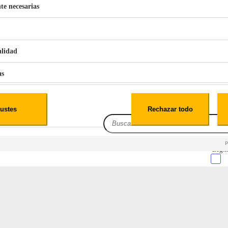
te necesarias
ne un tiempo de vida superior a los
10 años
. Se mantendrá como nuevo c
€
42
49
BERG 1,1L Limpia Sofás Alfombras Coche SP3
alidad
as
iales
ustes
Rechazar todo
es
Leg.I
cialidad
itio web, los datos pueden almacenarse o recuperarse de tu navegador, generalmente