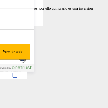
on el pasar de los años, por ello comprarlo es una inversión
Permitir todo
nterest
Consent
 en forma de cookies.