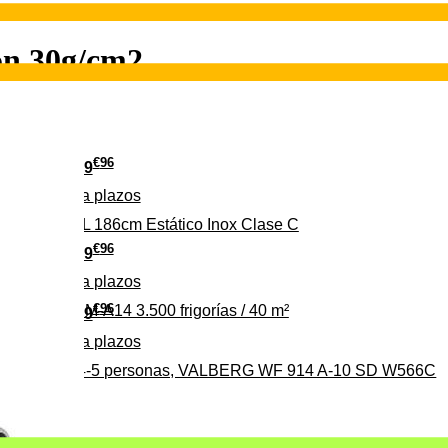
on 30g/cm2
€
96
349
Pago a
plazos
 315 C 315L 186cm Estático Inox Clase C
€
96
369
Pago a
plazos
€
96
ALBERG CLIM-A14 3.500 frigorías / 40 m²
279
Pago a
plazos
0%, ideal para 4-5 personas, VALBERG WF 914 A-10 SD W566C