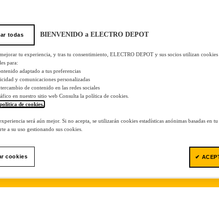
BIENVENIDO a ELECTRO DEPOT
ar todas
 mejorar tu experiencia, y tras tu consentimiento, ELECTRO DEPOT y sus socios utilizan cookies
les para:
ontenido adaptado a tus preferencias
licidad y comunicaciones personalizadas
 intercambio de contenido en las redes sociales
tráfico en nuestro sitio web Consulta la política de cookies.
política de cookies.
.
 experiencia será aún mejor. Si no acepta, se utilizarán cookies estadísticas anónimas basadas en t
te a su uso gestionando sus cookies.
ar cookies
✔ ACEP