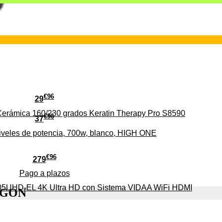
€
96
29
erámica 160/230 grados Keratin Therapy Pro S8590
€
96
37
iveles de potencia, 700w, blanco, HIGH ONE
€
96
279
Pago a
plazos
HD-EL 4K Ultra HD con Sistema VIDAA WiFi HDMI
ALGON