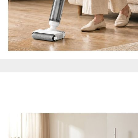
de nuestro sitio web
navegan por el sitio
Información de las
Cookies de funcio
Estas cookies permit
por terceras partes 
no funcionarán corr
Información de las
Cookies publicitar
Nuestros partners pu
crear un perfil de t
publicidad estará me
Información de las
Cookies de redes s