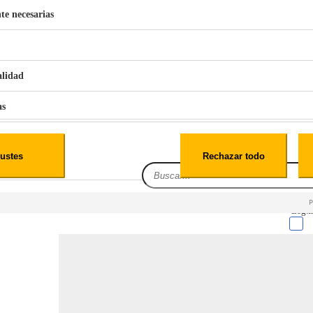
te necesarias
€
42
49
BERG 1,1L Limpia Sofás Alfombras Coche SP3
alidad
as
iales
ustes
Rechazar todo
es
Leg.I
cialidad
itio web, los datos pueden almacenarse o recuperarse de tu navegador, generalmente