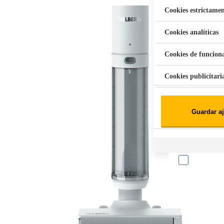
Cookies estrictamen
Cookies analíticas
Aspiradora Quitamanchas 450W VAL
Cookies de funcion
Cookies publicitari
Cookies de redes soc
Guardar aj
Cookies estadísticas
Lista de cooki
Sobre la confiden
Cuando visitas un s