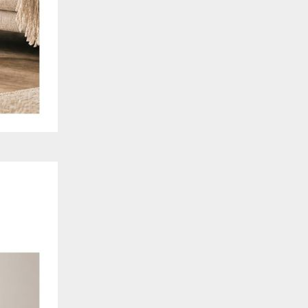
. También nos ayudan a identificar las páginas más / menos visitadas y a evaluar có
 web. Si no aceptas estas cookies, no seremos notificados de tu visita a nuestro sitio
 cookies‎
nalidad
en que el sitio ofrezca una mejor funcionalidad y personalización. Pueden ser esta
cuyos servicios hemos agregado a nuestras páginas. Si no permite estas cookies algu
ectamente.
 cookies‎
ias
blicitarios pueden establecer estas cookies en nuestro sitio web. Estas empresas pue
us intereses y proporcionarte publicidad relevante en otros sitios web. Si no permite e
nos dirigida.
 cookies‎
ociales