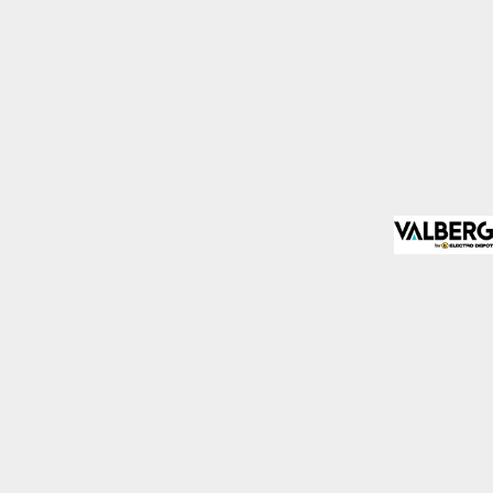
mo los visitantes
.
Desactivado
blecidas por nosotros o
nos de nuestros servicios
Desactivado
den utilizarlas para
stas cookies, tu