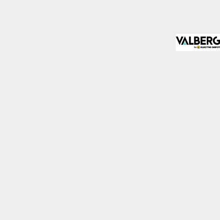
almente para garantizar
ero puede brindarte una
de no permitir ciertos
a de ellas, y así elegir
periencia de navegación y
Activas siempre
mas. Por ejemplo, estas
ientras navegas o
a afectar la
r notificado de la
o almacenan ninguna
Desactivado
 y mejorar el rendimiento