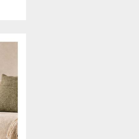
de estar relacionada contigo, tus preferencias o tu dispositivo y se utiliza princip
cione correctamente. Por lo general, la información no te identifica directamente, p
onalizada. Debido a que respetamos tu derecho a la privacidad, te damos la opción 
z clic en las diferentes categorías de cookies para obtener más detalles sobre cada un
olocarán en tu navegador. Sin embargo, si bloqueas ciertos tipos de cookies, tu ex
odemos ofrecerte pueden verse afectados. Más información
ente necesarias
cesarias para que el sitio web funcione y no se pueden desactivar en nuestros siste
e necesarias te permitirán acceder a tu área de cliente, mantener activa tu sesión m
to de compras. También nos permitirán detectar cualquier problema técnico que pued
io y / o la navegación en el Sitio. Puedes configurar tu navegador para bloquear o se
cookies, pero algunas partes del sitio web pueden verse afectadas. Estas cookies n
tificación personal.
 cookies‎
rmiten determinar el número de visitas y las fuentes de tráfico, con el fin de medir