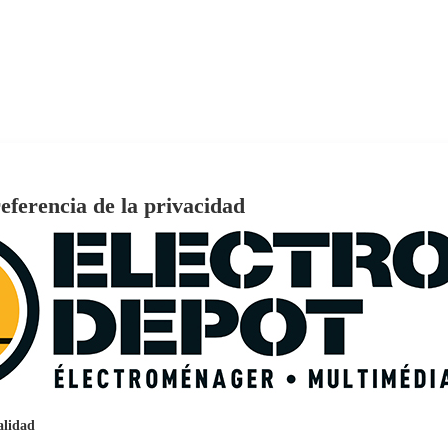
eferencia de la privacidad
€
96
159
Pago a
plazos
nción EcoTank EPSON ET-2861
alidad