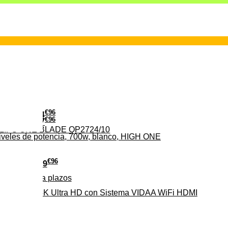
€
96
24
€
96
37
PHILIPS ONE BLADE QP2724/10
iveles de potencia, 700w, blanco, HIGH ONE
€
96
279
Pago a
plazos
HD-EL 4K Ultra HD con Sistema VIDAA WiFi HDMI