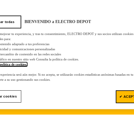
BIENVENIDO a ELECTRO DEPOT
ar todas
 mejorar tu experiencia, y tras tu consentimiento, ELECTRO DEPOT y sus socios utilizan cookies
les para:
ontenido adaptado a tus preferencias
licidad y comunicaciones personalizadas
 intercambio de contenido en las redes sociales
tráfico en nuestro sitio web Consulta la política de cookies.
política de cookies.
.
 experiencia será aún mejor. Si no acepta, se utilizarán cookies estadísticas anónimas basadas en t
te a su uso gestionando sus cookies.
ar cookies
✔ ACEP