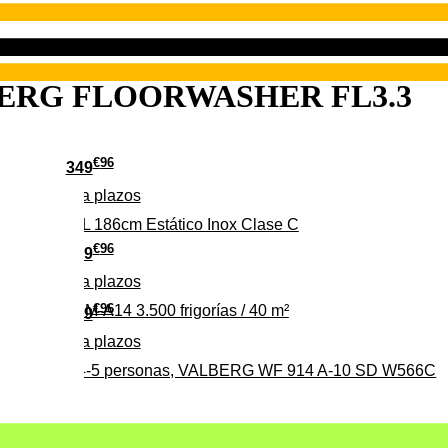
ERG FLOORWASHER FL3.3
€
96
349
Pago a
plazos
 315 C 315L 186cm Estático Inox Clase C
€
96
369
Pago a
plazos
€
96
ALBERG CLIM-A14 3.500 frigorías / 40 m²
279
Pago a
plazos
0%, ideal para 4-5 personas, VALBERG WF 914 A-10 SD W566C