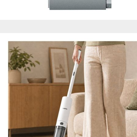
Esta información pue
que el sitio web fun
experiencia web pers
tipos de cookies. Ha
las cookies que se c
los servicios que p
Más información
Cookies estrictam
Estas cookies son ne
cookies estrictament
administrar tu carri
presentación del Sit
existencia de estas 
información de iden
Información de las
Cookies analíticas
Estas cookies nos pe