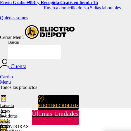
Envio Gratis +99€ y Recogida Gratis en tienda 1h
Envío a domicilio de 3 a 5 días laborables
Quiénes somos
Cerrar
Menú
Buscar
Cuenta
Carrito
Menu
Todos los productos
Lavado
ELECTRO CHOLLOS
Atrás
Últimas Unidades
lavadoras
Frío
Atrás
Atrás
LAVADORAS