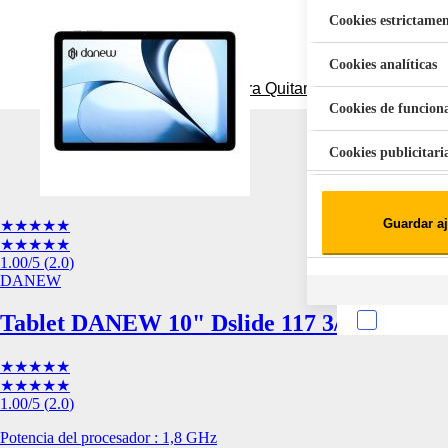
Cookies estrictamen
Cookies analíticas
Aspiradora Quitamanchas 450W VAL
Cookies de funcion
Cookies publicitari
Cookies de redes soc
Guardar aj
★★★★★
Cookies estadísticas
★★★★★
Lista de cooki
1.00
/5
(
2.0
)
DANEW
Tablet DANEW 10" Dslide 117 3/32Gb
★★★★★
★★★★★
1.00
/5
(
2.0
)
Sobre la confiden
Potencia del procesador : 1,8 GHz
Cuando visitas un s