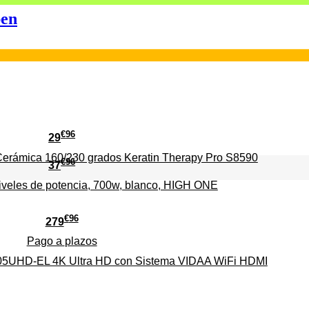
en
€
96
29
erámica 160/230 grados Keratin Therapy Pro S8590
€
96
37
iveles de potencia, 700w, blanco, HIGH ONE
€
96
279
Pago a
plazos
HD-EL 4K Ultra HD con Sistema VIDAA WiFi HDMI