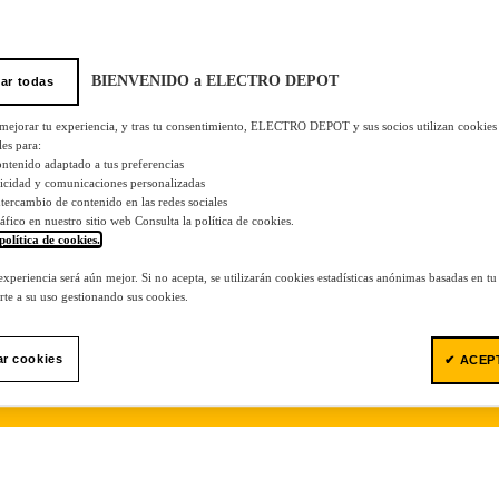
BIENVENIDO a ELECTRO DEPOT
ar todas
 mejorar tu experiencia, y tras tu consentimiento, ELECTRO DEPOT y sus socios utilizan cookies
les para:
ontenido adaptado a tus preferencias
licidad y comunicaciones personalizadas
 intercambio de contenido en las redes sociales
tráfico en nuestro sitio web Consulta la política de cookies.
política de cookies.
.
 experiencia será aún mejor. Si no acepta, se utilizarán cookies estadísticas anónimas basadas en t
te a su uso gestionando sus cookies.
ar cookies
✔ ACEP