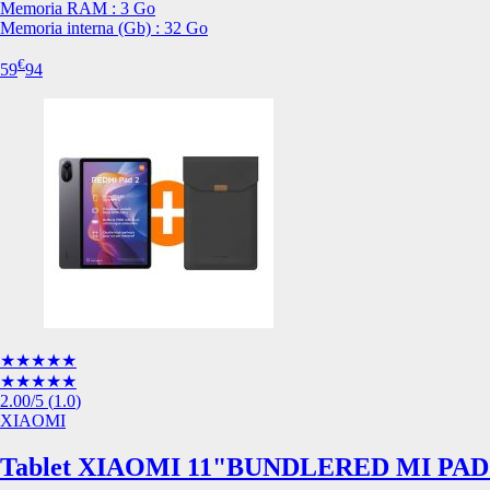
Memoria RAM : 3 Go
Esta información pue
Memoria interna (Gb) : 32 Go
que el sitio web fun
experiencia web pers
€
59
94
tipos de cookies. Ha
las cookies que se c
los servicios que p
Más información
Cookies estrictam
Estas cookies son ne
cookies estrictament
administrar tu carri
presentación del Sit
existencia de estas 
información de iden
★★★★★
Información de las
★★★★★
2.00
/5
(
1.0
)
XIAOMI
Cookies analíticas
Tablet XIAOMI 11"BUNDLERED MI PAD
Estas cookies nos pe