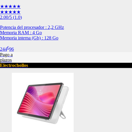
de nuestro sitio web
★★★★★
navegan por el sitio
★★★★★
2.00
/5
(
1.0
)
Información de las
Potencia del procesador : 2,2 GHz
Memoria RAM : 4 Go
Cookies de funcio
Memoria interna (Gb) : 128 Go
Estas cookies permit
€
244
96
por terceras partes 
Pago a
no funcionarán corr
plazos
Electrochollos
Información de las
Cookies publicitar
Nuestros partners pu
crear un perfil de t
publicidad estará me
Información de las
Cookies de redes s