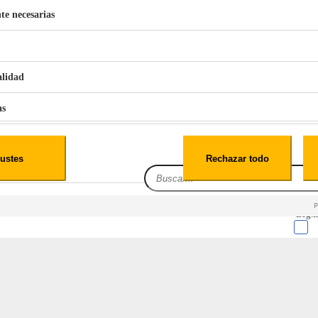
te necesarias
€
42
49
BERG 1,1L Limpia Sofás Alfombras Coche SP3
alidad
as
iales
ustes
Rechazar todo
es
Leg.I
cialidad
itio web, los datos pueden almacenarse o recuperarse de tu navegador, generalmente