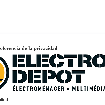
is
eferencia de la privacidad
€
96
159
Pago a
plazos
nción EcoTank EPSON ET-2861
alidad