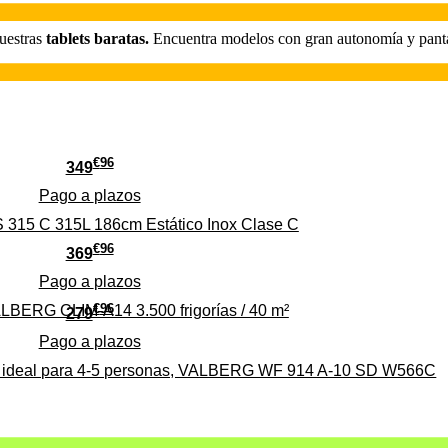
nuestras
tablets baratas.
Encuentra modelos con gran autonomía y pant
€
96
349
Pago a
plazos
 315 C 315L 186cm Estático Inox Clase C
€
96
369
Pago a
plazos
€
96
ALBERG CLIM-A14 3.500 frigorías / 40 m²
279
Pago a
plazos
0%, ideal para 4-5 personas, VALBERG WF 914 A-10 SD W566C