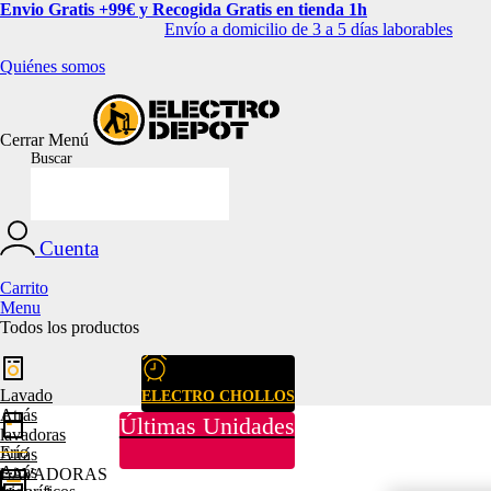
Envio Gratis +99€ y Recogida Gratis en tienda 1h
Envío a domicilio de 3 a 5 días laborables
Quiénes somos
Cerrar
Menú
Buscar
Cuenta
Carrito
Menu
Todos los productos
Lavado
ELECTRO CHOLLOS
Atrás
Últimas Unidades
lavadoras
Frío
Atrás
Atrás
LAVADORAS