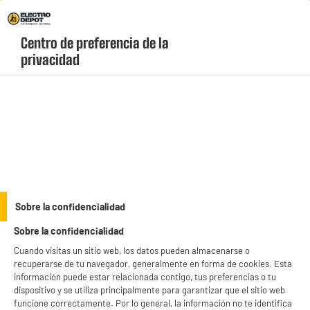
Envio Gratis +99€ y Recogida Gratis en tienda 1h
Centro de preferencia de la 
geolocation-header-icon-text
header-
Carrito
privacidad
Menú
login-
account
Iluminación del hogar
Lámpara de bolsillo UNIROSS
Sobre la confidencialidad
Sobre la confidencialidad
Cuando visitas un sitio web, los datos pueden almacenarse o
recuperarse de tu navegador, generalmente en forma de cookies. Esta
información puede estar relacionada contigo, tus preferencias o tu
dispositivo y se utiliza principalmente para garantizar que el sitio web
funcione correctamente. Por lo general, la información no te identifica