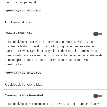
BIENVENIDO a ELECTRO
Rechazar todas
identificación personal.
DEPOT
Información de las cookies‎
Con el fin de mejorar tu experiencia, y tras tu consentimiento, ELECTRO DEPOT
y sus socios utilizan cookies que procesan tus datos personales para:
Cookies analíticas
- compartir contenido adaptado a tus preferencias
- ofrecer publicidad y comunicaciones personalizadas
- facilitar el intercambio de contenido en las redes sociales
Cookies analíticas
- analizar el tráfico en nuestro sitio web Consulta la política de cookies.
Consulta la política de cookies.
.
Estas cookies nos permiten determinar el número de visitas y las
fuentes de tráfico, con el fin de medir y mejorar el rendimiento de
Si aceptas, la experiencia será aún mejor. Si no acepta, se utilizarán cookies
nuestro sitio web. También nos ayudan a identificar las páginas más /
estadísticas anónimas basadas en tu navegación. Puedes oponerte a su uso
menos visitadas y a evaluar cómo los visitantes navegan por el sitio web.
gestionando sus cookies.
Si no aceptas estas cookies, no seremos notificados de tu visita a
¡Buena visita!
nuestro sitio.
✔ ACEPTAR TODAS
Información de las cookies‎
Gestionar cookies
Cookies de funcionalidad
Cookies de funcionalidad
Estas cookies permiten que el sitio ofrezca una mejor funcionalidad y