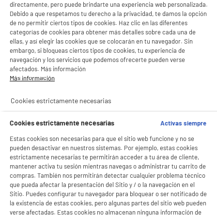
directamente, pero puede brindarte una experiencia web personalizada.
Debido a que respetamos tu derecho a la privacidad, te damos la opción
de no permitir ciertos tipos de cookies. Haz clic en las diferentes
categorías de cookies para obtener más detalles sobre cada una de
ellas, y así elegir las cookies que se colocarán en tu navegador. Sin
embargo, si bloqueas ciertos tipos de cookies, tu experiencia de
navegación y los servicios que podemos ofrecerte pueden verse
afectados. Más información
Más información
product_anchor_characteristics
Cookies estrictamente necesarias
BIENVENIDO a ELECTRO
Rechazar todas
9
€
97
DEPOT
Cookies estrictamente necesarias
Activas siempre
Con el fin de mejorar tu experiencia, y tras tu consentimiento, ELECTRO DEPOT
Estas cookies son necesarias para que el sitio web funcione y no se
y sus socios utilizan cookies que procesan tus datos personales para:
pueden desactivar en nuestros sistemas. Por ejemplo, estas cookies
- compartir contenido adaptado a tus preferencias
estrictamente necesarias te permitirán acceder a tu área de cliente,
- ofrecer publicidad y comunicaciones personalizadas
mantener activa tu sesión mientras navegas o administrar tu carrito de
- facilitar el intercambio de contenido en las redes sociales
compras. También nos permitirán detectar cualquier problema técnico
- analizar el tráfico en nuestro sitio web Consulta la política de cookies.
que pueda afectar la presentación del Sitio y / o la navegación en el
Consulta la política de cookies.
.
Sitio. Puedes configurar tu navegador para bloquear o ser notificado de
Si aceptas, la experiencia será aún mejor. Si no acepta, se utilizarán cookies
la existencia de estas cookies, pero algunas partes del sitio web pueden
estadísticas anónimas basadas en tu navegación. Puedes oponerte a su uso
verse afectadas. Estas cookies no almacenan ninguna información de
gestionando sus cookies.