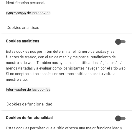
identificación personal.
¡Buena visita!
Comprados juntos habitualmente
Información de las cookies‎
✔ ACEPTAR TODAS
Cookies analíticas
Gestionar cookies
Cookies analíticas
Estas cookies nos permiten determinar el número de visitas y las
fuentes de tráfico, con el fin de medir y mejorar el rendimiento de
nuestro sitio web. También nos ayudan a identificar las páginas más /
menos visitadas y a evaluar cómo los visitantes navegan por el sitio web.
Si no aceptas estas cookies, no seremos notificados de tu visita a
Líquido BEAMZ de
Globo de luz LED
nuestro sitio.
burbujas 5L
BOOMTONEDJ
SUNBALL
Información de las cookies‎
9
14
€97
€96
Cookies de funcionalidad
Total Price :
24.93€
Cookies de funcionalidad
Estas cookies permiten que el sitio ofrezca una mejor funcionalidad y