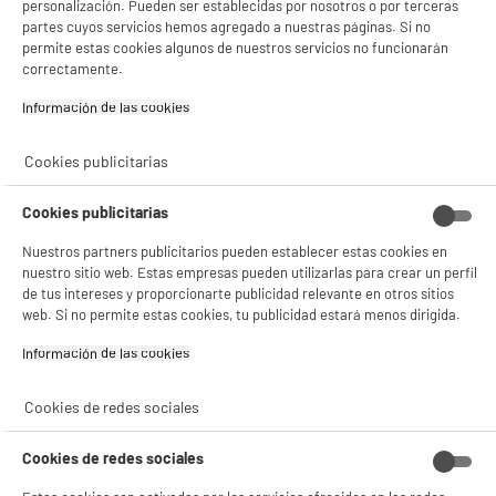
personalización. Pueden ser establecidas por nosotros o por terceras
partes cuyos servicios hemos agregado a nuestras páginas. Si no
Características
permite estas cookies algunos de nuestros servicios no funcionarán
correctamente.
Marca
KOOL.STAR
Información de las cookies‎
Características adicionales
Para máquinas de burbujas.
HECHO EN FRANCIA
Cookies publicitarias
Peso neto
5kg
Cookies publicitarias
Colores
Transparente
Nuestros partners publicitarios pueden establecer estas cookies en
Nombre del fabricante,
CHURCHILL
nuestro sitio web. Estas empresas pueden utilizarlas para crear un perfil
nombre de la empresa o marca
de tus intereses y proporcionarte publicidad relevante en otros sitios
registrada
web. Si no permite estas cookies, tu publicidad estará menos dirigida.
Dirección de envio
20 RUE SAINT GILLES 75003
Información de las cookies‎
PARIS
Cookies de redes sociales
correo electrónico
ASSISTANCE@CHURCHILL.WO
RLD
Cookies de redes sociales
Código del artículo
958089