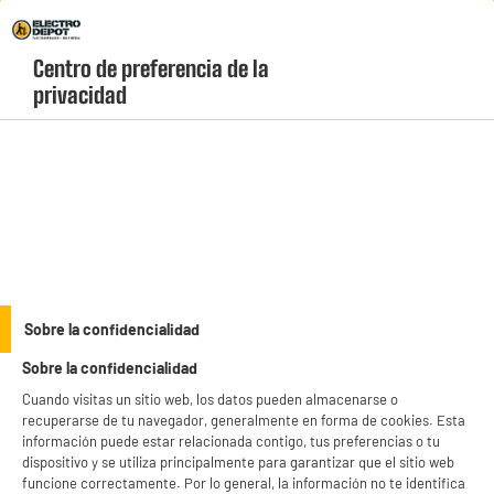
Envio Gratis +99€ y Recogida Gratis en tienda 1h
Centro de preferencia de la 
geolocation-header-icon-text
header-
Carrito
privacidad
Menú
login-
account
Auriculares DJ y micrófonos
Líquido BEAMZ de burbujas 5L
Sobre la confidencialidad
Sobre la confidencialidad
Cuando visitas un sitio web, los datos pueden almacenarse o
recuperarse de tu navegador, generalmente en forma de cookies. Esta
información puede estar relacionada contigo, tus preferencias o tu
dispositivo y se utiliza principalmente para garantizar que el sitio web
funcione correctamente. Por lo general, la información no te identifica