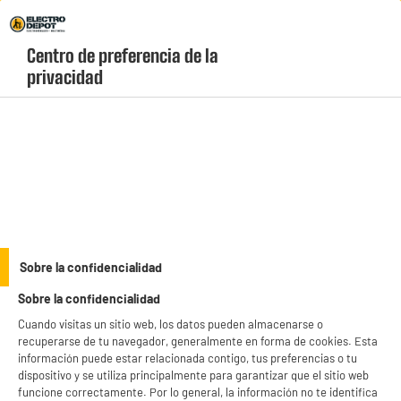
Envio Gratis +99€ y Recogida Gratis en tienda 1h
Centro de preferencia de la 
geolocation-header-icon-text
header-
Carrito
privacidad
Menú
login-
account
Bosch
(0 produits)
productItem_availability_txt-
BIENVENIDO a ELECTRO
Rechazar todas
productItem__availability-
current-store
change-btn
DEPOT
LEGANÉS, MADRID
Sobre la confidencialidad
Con el fin de mejorar tu experiencia, y tras tu consentimiento, ELECTRO DEPOT
product_list_sticky_button_Filter
product_list_stic
Sobre la confidencialidad
y sus socios utilizan cookies que procesan tus datos personales para:
- compartir contenido adaptado a tus preferencias
Cuando visitas un sitio web, los datos pueden almacenarse o
- ofrecer publicidad y comunicaciones personalizadas
recuperarse de tu navegador, generalmente en forma de cookies. Esta
- facilitar el intercambio de contenido en las redes sociales
No hemos encontrado los productos de tu selección.
información puede estar relacionada contigo, tus preferencias o tu
- analizar el tráfico en nuestro sitio web Consulta la política de cookies.
dispositivo y se utiliza principalmente para garantizar que el sitio web
Consulta la política de cookies.
.
funcione correctamente. Por lo general, la información no te identifica