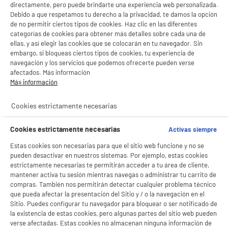
Si aceptas, la experiencia será aún mejor. Si no acepta, se utilizarán cookies
directamente, pero puede brindarte una experiencia web personalizada.
estadísticas anónimas basadas en tu navegación. Puedes oponerte a su uso
Debido a que respetamos tu derecho a la privacidad, te damos la opción
gestionando sus cookies.
NO SOLO TENEMOS LOS MEJORES PRECIOS
de no permitir ciertos tipos de cookies. Haz clic en las diferentes
¡Buena visita!
categorías de cookies para obtener más detalles sobre cada una de
ellas, y así elegir las cookies que se colocarán en tu navegador. Sin
GARANTÍAS
101.669 opiniones
PAGO SEGURO
✔ ACEPTAR TODAS
embargo, si bloqueas ciertos tipos de cookies, tu experiencia de
autentificadas por
ELECTRO DEPOT
navegación y los servicios que podemos ofrecerte pueden verse
Gestionar cookies
afectados. Más información
★★★★★
★★★★★
Más información
4,26
Cookies estrictamente necesarias
SERVICIO POST VENTA
ATENCIÓN AL CLIENTE
PREGUNTAS /
RESPUESTAS
Cookies estrictamente necesarias
Activas siempre
Estas cookies son necesarias para que el sitio web funcione y no se
pueden desactivar en nuestros sistemas. Por ejemplo, estas cookies
estrictamente necesarias te permitirán acceder a tu área de cliente,
mantener activa tu sesión mientras navegas o administrar tu carrito de
compras. También nos permitirán detectar cualquier problema técnico
5 TIENDAS A TU SERVICIO
que pueda afectar la presentación del Sitio y / o la navegación en el
Sitio. Puedes configurar tu navegador para bloquear o ser notificado de
la existencia de estas cookies, pero algunas partes del sitio web pueden
ELIGE TU TIENDA
verse afectadas. Estas cookies no almacenan ninguna información de