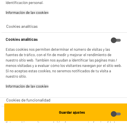
identificación personal.
Valencia -
Alicante
Información de las cookies‎
Cookies analíticas
ENVÍO Y RECOGIDA
Recogida en 1h:
Gratuita
Cookies analíticas
Envío a domicilio: 3 - 5 días laborables
Estas cookies nos permiten determinar el número de visitas y las
fuentes de tráfico, con el fin de medir y mejorar el rendimiento de
nuestro sitio web. También nos ayudan a identificar las páginas más /
menos visitadas y a evaluar cómo los visitantes navegan por el sitio web.
Si no aceptas estas cookies, no seremos notificados de tu visita a
ESTAMOS EN CONTACTO
nuestro sitio.
¡DESCARGA NUESTRA APP!
Información de las cookies‎
Cookies de funcionalidad
¡SUSCRÍBETE A NUESTRA NEWSLETTER!
Guardar ajustes
Cookies de funcionalidad
OK
Estas cookies permiten que el sitio ofrezca una mejor funcionalidad y