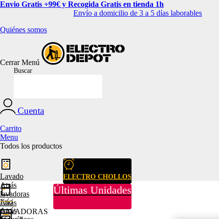
Envio Gratis +99€ y Recogida Gratis en tienda 1h
Envío a domicilio de 3 a 5 días laborables
Quiénes somos
Cerrar
Menú
Buscar
Cuenta
Carrito
Menu
Todos los productos
Lavado
ELECTRO CHOLLOS
Atrás
Últimas Unidades
lavadoras
Frío
Atrás
Atrás
LAVADORAS