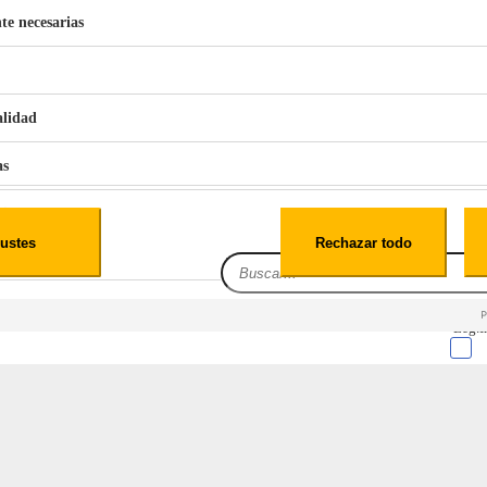
te necesarias
€
42
49
BERG 1,1L Limpia Sofás Alfombras Coche SP3
alidad
as
ro
iales
ustes
Rechazar todo
es
Leg.I
cialidad
itio web, los datos pueden almacenarse o recuperarse de tu navegador, generalmente