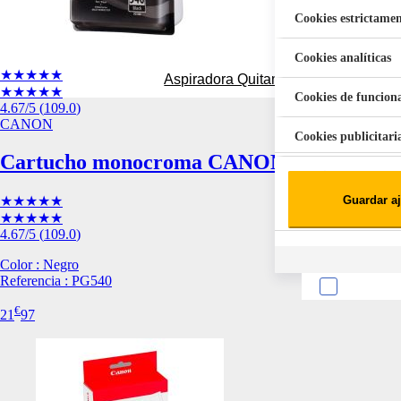
Cookies estrictamen
Cookies analíticas
★★★★★
Aspiradora Quitamanchas 450W VAL
★★★★★
Cookies de funcion
4.67
/5
(
109.0
)
CANON
Cookies publicitari
Cartucho monocroma CANON PG-540 Neg
Cookies de redes soc
Guardar aj
★★★★★
Cookies estadísticas
★★★★★
Lista de cooki
4.67
/5
(
109.0
)
Color : Negro
Referencia : PG540
€
21
97
Sobre la confiden
Cuando visitas un s