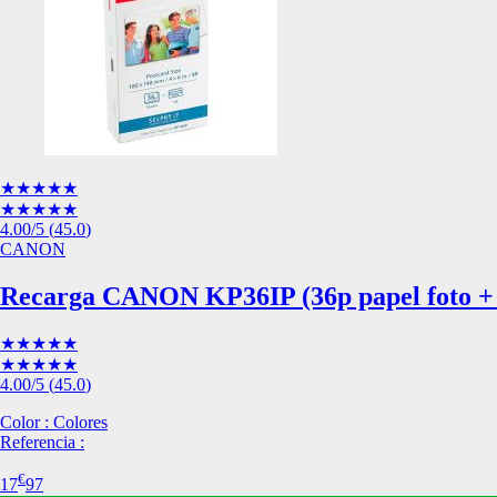
Esta información pue
que el sitio web fun
experiencia web pers
tipos de cookies. Ha
las cookies que se c
los servicios que p
Más información
★★★★★
Cookies estrictam
★★★★★
4.00
/5
(
45.0
)
Estas cookies son ne
CANON
cookies estrictament
administrar tu carri
Recarga CANON KP36IP (36p papel foto + 
presentación del Sit
existencia de estas 
información de iden
★★★★★
★★★★★
Información de las
4.00
/5
(
45.0
)
Color : Colores
Referencia :
Cookies analíticas
€
Estas cookies nos pe
17
97