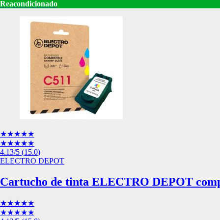
de nuestro sitio web
Reacondicionado
navegan por el sitio
Información de las
Cookies de funcio
Estas cookies permit
por terceras partes 
no funcionarán corr
Información de las
★★★★★
Cookies publicitar
★★★★★
4.13
/5
(
15.0
)
Nuestros partners pu
ELECTRO DEPOT
crear un perfil de t
publicidad estará me
Cartucho de tinta ELECTRO DEPOT compa
Información de las
★★★★★
★★★★★
Cookies de redes s