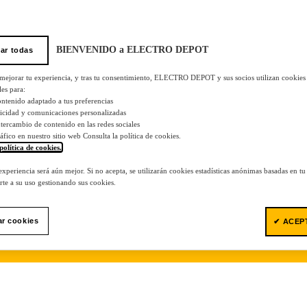
BIENVENIDO a ELECTRO DEPOT
ar todas
 mejorar tu experiencia, y tras tu consentimiento, ELECTRO DEPOT y sus socios utilizan cookies
les para:
ontenido adaptado a tus preferencias
licidad y comunicaciones personalizadas
 intercambio de contenido en las redes sociales
tráfico en nuestro sitio web Consulta la política de cookies.
política de cookies.
.
 experiencia será aún mejor. Si no acepta, se utilizarán cookies estadísticas anónimas basadas en t
te a su uso gestionando sus cookies.
ar cookies
✔ ACEP