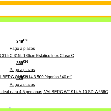
€
96
349
Pago a
plazos
 315 C 315L 186cm Estático Inox Clase C
€
96
369
Pago a
plazos
€
96
ALBERG CLIM-A14 3.500 frigorías / 40 m²
279
Pago a
plazos
0%, ideal para 4-5 personas, VALBERG WF 914 A-10 SD W566C
 en 1