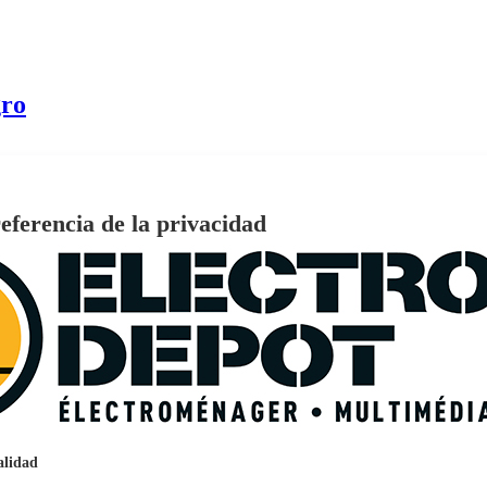
ro
eferencia de la privacidad
€
96
159
Pago a
plazos
nción EcoTank EPSON ET-2861
alidad