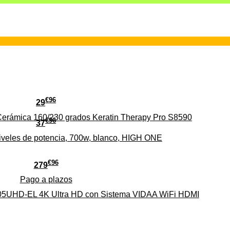
€
96
29
erámica 160/230 grados Keratin Therapy Pro S8590
€
96
37
iveles de potencia, 700w, blanco, HIGH ONE
€
96
279
Pago a
plazos
HD-EL 4K Ultra HD con Sistema VIDAA WiFi HDMI