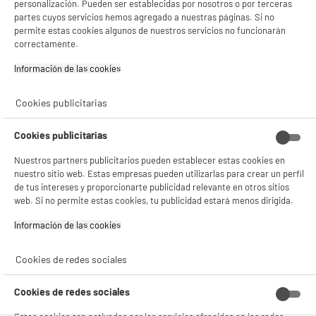
personalización. Pueden ser establecidas por nosotros o por terceras
partes cuyos servicios hemos agregado a nuestras páginas. Si no
5 TIENDAS A TU SERVICIO
permite estas cookies algunos de nuestros servicios no funcionarán
correctamente.
ELIGE TU TIENDA
Información de las cookies‎
Valencia -
Alicante
Cookies publicitarias
Cookies publicitarias
ENVÍO Y RECOGIDA
Nuestros partners publicitarios pueden establecer estas cookies en
Recogida en 1h:
Gratuita
nuestro sitio web. Estas empresas pueden utilizarlas para crear un perfil
Envío a domicilio: 3 - 5 días laborables
de tus intereses y proporcionarte publicidad relevante en otros sitios
web. Si no permite estas cookies, tu publicidad estará menos dirigida.
Información de las cookies‎
ESTAMOS EN CONTACTO
Cookies de redes sociales
¡DESCARGA NUESTRA APP!
Cookies de redes sociales