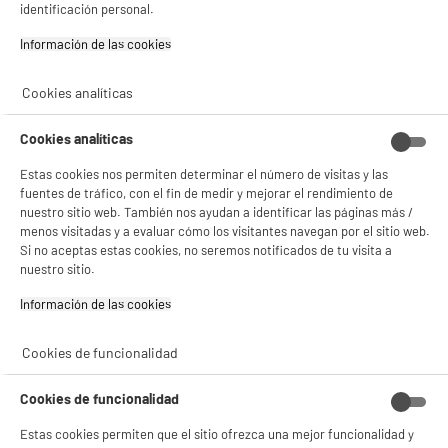
identificación personal.
Información de las cookies‎
Cookies analíticas
Cookies analíticas
NO SOLO TENEMOS LOS MEJORES PRECIOS
Estas cookies nos permiten determinar el número de visitas y las
GARANTÍAS
101.669 opiniones
PAGO SEGURO
fuentes de tráfico, con el fin de medir y mejorar el rendimiento de
autentificadas por
nuestro sitio web. También nos ayudan a identificar las páginas más /
ELECTRO DEPOT
menos visitadas y a evaluar cómo los visitantes navegan por el sitio web.
Si no aceptas estas cookies, no seremos notificados de tu visita a
★★★★★
★★★★★
nuestro sitio.
4,26
Información de las cookies‎
SERVICIO POST VENTA
ATENCIÓN AL CLIENTE
PREGUNTAS /
RESPUESTAS
Cookies de funcionalidad
Cookies de funcionalidad
Estas cookies permiten que el sitio ofrezca una mejor funcionalidad y