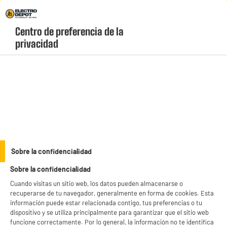
Envio Gratis +99€ y Recogida Gratis en tienda 1h
Centro de preferencia de la 
geolocation-header-icon-text
header-
Carrito
privacidad
Menú
login-
account
Impresora Epson
(2 produits)
productItem_availability_txt-
productItem__availability-
current-store
change-btn
LEGANÉS, MADRID
Sobre la confidencialidad
product_list_sticky_button_Filter
product_list_stic
Sobre la confidencialidad
BIENVENIDO a ELECTRO
Rechazar todas
Cuando visitas un sitio web, los datos pueden almacenarse o
DEPOT
recuperarse de tu navegador, generalmente en forma de cookies. Esta
información puede estar relacionada contigo, tus preferencias o tu
Con el fin de mejorar tu experiencia, y tras tu consentimiento, ELECTRO DEPOT
y sus socios utilizan cookies que procesan tus datos personales para:
dispositivo y se utiliza principalmente para garantizar que el sitio web
Impresora Multifunción EcoTank EPSON ET-2861
- compartir contenido adaptado a tus preferencias
funcione correctamente. Por lo general, la información no te identifica
Más productos :