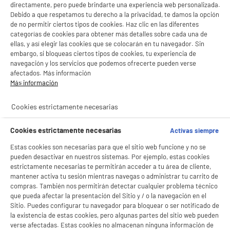
- ofrecer publicidad y comunicaciones personalizadas
directamente, pero puede brindarte una experiencia web personalizada.
Wifi : Sí
- facilitar el intercambio de contenido en las redes sociales
Debido a que respetamos tu derecho a la privacidad, te damos la opción
dúplex automático : No
- analizar el tráfico en nuestro sitio web Consulta la política de cookies.
de no permitir ciertos tipos de cookies. Haz clic en las diferentes
Consulta la política de cookies.
.
159
€
96
categorías de cookies para obtener más detalles sobre cada una de
★★★★★
★★★★★
ellas, y así elegir las cookies que se colocarán en tu navegador. Sin
Si aceptas, la experiencia será aún mejor. Si no acepta, se utilizarán cookies
4.5
/5
(
187
)
Pago a
plazos
embargo, si bloqueas ciertos tipos de cookies, tu experiencia de
estadísticas anónimas basadas en tu navegación. Puedes oponerte a su uso
navegación y los servicios que podemos ofrecerte pueden verse
gestionando sus cookies.
compare_product
¡Buena visita!
afectados. Más información
Más información
✔ ACEPTAR TODAS
Cookies estrictamente necesarias
Gestionar cookies
Cookies estrictamente necesarias
Activas siempre
Epson XP2205 Multifunción 3 en 1 A4 WiFi
Estas cookies son necesarias para que el sitio web funcione y no se
Impresora, Escáner y Copiadora
pueden desactivar en nuestros sistemas. Por ejemplo, estas cookies
Más productos :
estrictamente necesarias te permitirán acceder a tu área de cliente,
Wifi : Sí
mantener activa tu sesión mientras navegas o administrar tu carrito de
dúplex automático : No
compras. También nos permitirán detectar cualquier problema técnico
★★★★★
★★★★★
que pueda afectar la presentación del Sitio y / o la navegación en el
59
€
96
4
/5
(
655
)
Sitio. Puedes configurar tu navegador para bloquear o ser notificado de
la existencia de estas cookies, pero algunas partes del sitio web pueden
compare_product
verse afectadas. Estas cookies no almacenan ninguna información de