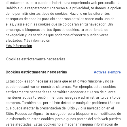
directamente, pero puede brindarte una experiencia web personalizada.
- facilitar el intercambio de contenido en las redes sociales
Resolución foto : 24 MP
Debido a que respetamos tu derecho a la privacidad, te damos la opción
- analizar el tráfico en nuestro sitio web Consulta la política de cookies.
99
€
95
de no permitir ciertos tipos de cookies. Haz clic en las diferentes
Consulta la política de cookies.
.
categorías de cookies para obtener más detalles sobre cada una de
Pago a
plazos
Si aceptas, la experiencia será aún mejor. Si no acepta, se utilizarán cookies
ellas, y así elegir las cookies que se colocarán en tu navegador. Sin
estadísticas anónimas basadas en tu navegación. Puedes oponerte a su uso
★★★★★
★★★★★
embargo, si bloqueas ciertos tipos de cookies, tu experiencia de
gestionando sus cookies.
navegación y los servicios que podemos ofrecerte pueden verse
3
/5
(
1
)
¡Buena visita!
afectados. Más información
Más información
compare_product
✔ ACEPTAR TODAS
Cookies estrictamente necesarias
Gestionar cookies
Cookies estrictamente necesarias
Activas siempre
Joystick PS5 Sony Dualsense V2 blanco
Estas cookies son necesarias para que el sitio web funcione y no se
Compatibilidad : Ps5 Delgada,Playstation 5
pueden desactivar en nuestros sistemas. Por ejemplo, estas cookies
68
€
94
estrictamente necesarias te permitirán acceder a tu área de cliente,
mantener activa tu sesión mientras navegas o administrar tu carrito de
compras. También nos permitirán detectar cualquier problema técnico
★★★★★
★★★★★
que pueda afectar la presentación del Sitio y / o la navegación en el
4.4
/5
(
33
)
Sitio. Puedes configurar tu navegador para bloquear o ser notificado de
la existencia de estas cookies, pero algunas partes del sitio web pueden
compare_product
verse afectadas. Estas cookies no almacenan ninguna información de