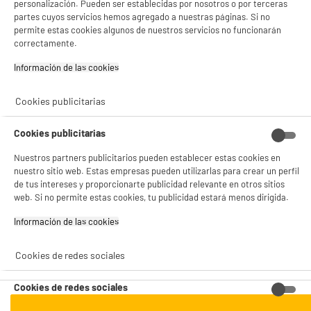
personalización. Pueden ser establecidas por nosotros o por terceras
partes cuyos servicios hemos agregado a nuestras páginas. Si no
permite estas cookies algunos de nuestros servicios no funcionarán
ELIGE TU TIENDA
correctamente.
Valencia -
Alicante
Información de las cookies‎
Cookies publicitarias
ENVÍO Y RECOGIDA
Cookies publicitarias
Recogida en 1h:
Gratuita
Envío a domicilio: 3 - 5 días laborables
Nuestros partners publicitarios pueden establecer estas cookies en
nuestro sitio web. Estas empresas pueden utilizarlas para crear un perfil
de tus intereses y proporcionarte publicidad relevante en otros sitios
web. Si no permite estas cookies, tu publicidad estará menos dirigida.
ESTAMOS EN CONTACTO
Información de las cookies‎
¡DESCARGA NUESTRA APP!
Cookies de redes sociales
Cookies de redes sociales
¡SUSCRÍBETE A NUESTRA NEWSLETTER!