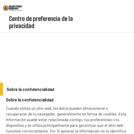
Envio Gratis +99€ y Recogida Gratis en tienda 1h
Centro de preferencia de la 
geolocation-header-icon-text
header-
Carrito
privacidad
Menú
login-
account
Sony
(2 produits)
productItem_availability_txt-
productItem__availability-
current-store
change-btn
LEGANÉS, MADRID
Sobre la confidencialidad
product_list_sticky_button_Filter
product_list_stic
Sobre la confidencialidad
BIENVENIDO a ELECTRO
Rechazar todas
Cuando visitas un sitio web, los datos pueden almacenarse o
DEPOT
recuperarse de tu navegador, generalmente en forma de cookies. Esta
Con el fin de mejorar tu experiencia, y tras tu consentimiento, ELECTRO DEPOT
ELECTROCHOLLOS
información puede estar relacionada contigo, tus preferencias o tu
y sus socios utilizan cookies que procesan tus datos personales para:
dispositivo y se utiliza principalmente para garantizar que el sitio web
Camara digital AGFAPHOTO VLG4KDIGS Pack Vlo
- compartir contenido adaptado a tus preferencias
funcione correctamente. Por lo general, la información no te identifica
Tipo de sensor : 12MP CMOS (SONY IMX386)
- ofrecer publicidad y comunicaciones personalizadas