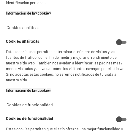
identificación personal.
Información de las cookies‎
Cookies analíticas
NO SOLO TENEMOS LOS MEJORES PRECIOS
Cookies analíticas
GARANTÍAS
101.669 opiniones
PAGO SEGURO
autentificadas por
Estas cookies nos permiten determinar el número de visitas y las
ELECTRO DEPOT
fuentes de tráfico, con el fin de medir y mejorar el rendimiento de
★★★★★
★★★★★
nuestro sitio web. También nos ayudan a identificar las páginas más /
menos visitadas y a evaluar cómo los visitantes navegan por el sitio web.
4,26
Si no aceptas estas cookies, no seremos notificados de tu visita a
nuestro sitio.
SERVICIO POST VENTA
ATENCIÓN AL CLIENTE
PREGUNTAS /
RESPUESTAS
Información de las cookies‎
Cookies de funcionalidad
Cookies de funcionalidad
Estas cookies permiten que el sitio ofrezca una mejor funcionalidad y
5 TIENDAS A TU SERVICIO