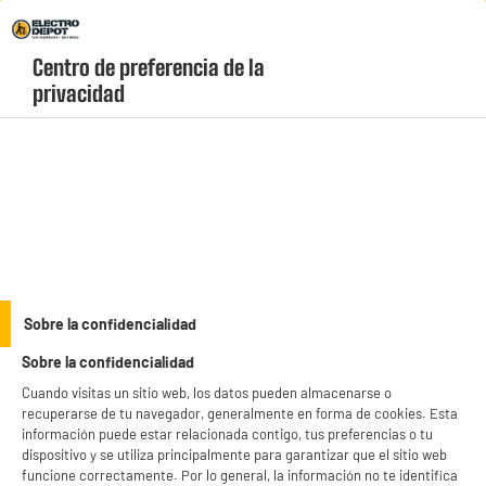
Envio Gratis +99€ y Recogida Gratis en tienda 1h
Centro de preferencia de la 
geolocation-header-icon-text
header-
Carrito
privacidad
Menú
login-
account
Cartuchos
Paquete de 2 cartuchos de tinta originales HP 305,
negro y tricolor (6ZD17AE)
Sobre la confidencialidad
Sobre la confidencialidad
Cuando visitas un sitio web, los datos pueden almacenarse o
recuperarse de tu navegador, generalmente en forma de cookies. Esta
información puede estar relacionada contigo, tus preferencias o tu
dispositivo y se utiliza principalmente para garantizar que el sitio web
funcione correctamente. Por lo general, la información no te identifica