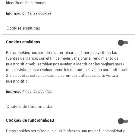
identificación personal.
Información de las cookies‎
Cookies analíticas
Cookies analíticas
Estas cookies nos permiten determinar el número de visitas y las
fuentes de tráfico, con el fin de medir y mejorar el rendimiento de
nuestro sitio web. También nos ayudan a identificar las páginas más /
menos visitadas y a evaluar cómo los visitantes navegan por el sitio web.
BIENVENIDO a ELECTRO
Rechazar todas
Si no aceptas estas cookies, no seremos notificados de tu visita a
DEPOT
nuestro sitio.
Con el fin de mejorar tu experiencia, y tras tu consentimiento, ELECTRO DEPOT
Información de las cookies‎
y sus socios utilizan cookies que procesan tus datos personales para:
- compartir contenido adaptado a tus preferencias
- ofrecer publicidad y comunicaciones personalizadas
Cookies de funcionalidad
- facilitar el intercambio de contenido en las redes sociales
- analizar el tráfico en nuestro sitio web Consulta la política de cookies.
Consulta la política de cookies.
.
Cookies de funcionalidad
Si aceptas, la experiencia será aún mejor. Si no acepta, se utilizarán cookies
Estas cookies permiten que el sitio ofrezca una mejor funcionalidad y
estadísticas anónimas basadas en tu navegación. Puedes oponerte a su uso