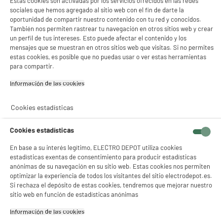
Estas cookies son activadas por los servicios ofrecidos en las redes
sociales que hemos agregado al sitio web con el fin de darte la
oportunidad de compartir nuestro contenido con tu red y conocidos.
También nos permiten rastrear tu navegación en otros sitios web y crear
un perfil de tus intereses. Esto puede afectar el contenido y los
mensajes que se muestran en otros sitios web que visitas. Si no permites
product_anchor_characteristics
estas cookies, es posible que no puedas usar o ver estas herramientas
para compartir.
24
€
96
Información de las cookies‎
Cookies estadísticas
Cookies estadísticas
En base a su interés legítimo, ELECTRO DEPOT utiliza cookies
estadísticas exentas de consentimiento para producir estadísticas
anónimas de su navegación en su sitio web. Estas cookies nos permiten
optimizar la experiencia de todos los visitantes del sitio electrodepot.es.
Si rechaza el depósito de estas cookies, tendremos que mejorar nuestro
Comprados juntos habitualmente
sitio web en función de estadísticas anónimas
Información de las cookies‎
PRECIO IMBATIBLE