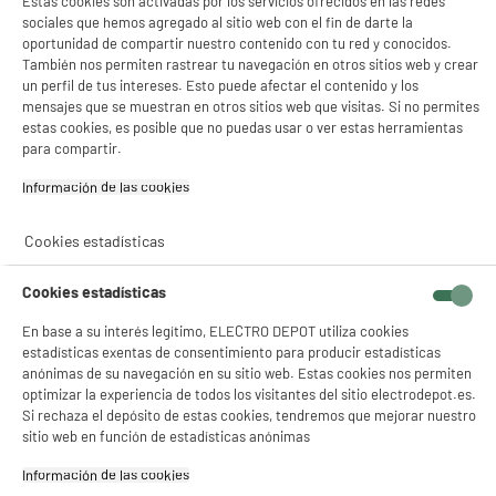
Estas cookies son activadas por los servicios ofrecidos en las redes
Color
Colores Negro Y Xl
sociales que hemos agregado al sitio web con el fin de darte la
oportunidad de compartir nuestro contenido con tu red y conocidos.
Características adicionales
Compatibilidad:
También nos permiten rastrear tu navegación en otros sitios web y crear
Epson Expression Home XP-
un perfil de tus intereses. Esto puede afectar el contenido y los
2200/2205/3200/3205/4200
mensajes que se muestran en otros sitios web que visitas. Si no permites
/4205; WorkForce WF-
estas cookies, es posible que no puedas usar o ver estas herramientas
2910DWF/2930DWF/2935DWF
para compartir.
/2950DWF
Información de las cookies‎
Dimensiones paquete
AL 18,5 cm x AN 4,5 cm x PR
12,5 cm
Cookies estadísticas
Peso bruto
0,158kg
Cookies estadísticas
Advertencia
Peligroso. Lea las
advertencias de uso.
En base a su interés legítimo, ELECTRO DEPOT utiliza cookies
estadísticas exentas de consentimiento para producir estadísticas
Nombre del fabricante,
ELECTRO DEPOT FRANCE
anónimas de su navegación en su sitio web. Estas cookies nos permiten
nombre de la empresa o marca
optimizar la experiencia de todos los visitantes del sitio electrodepot.es.
registrada
Si rechaza el depósito de estas cookies, tendremos que mejorar nuestro
sitio web en función de estadísticas anónimas
Dirección de envio
1 ROUTE DE VENDEVILLE
59155 FACHES THUMESNIL
Información de las cookies‎