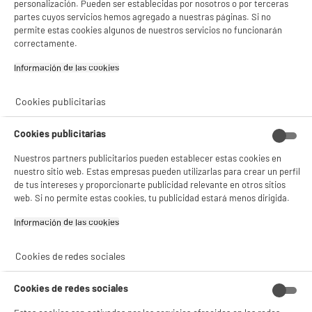
personalización. Pueden ser establecidas por nosotros o por terceras
partes cuyos servicios hemos agregado a nuestras páginas. Si no
permite estas cookies algunos de nuestros servicios no funcionarán
correctamente.
Cartucho de tinta
Papel Impresora
ELECTRO DEPOT
XEROX Performer A4
Información de las cookies‎
E604XL negro y
de 80 g
24
3
€94
€85
colores compatible
Cookies publicitarias
con EPSON Expression
Home XP pack
Total Price :
28.79€
Cookies publicitarias
Nuestros partners publicitarios pueden establecer estas cookies en
nuestro sitio web. Estas empresas pueden utilizarlas para crear un perfil
de tus intereses y proporcionarte publicidad relevante en otros sitios
web. Si no permite estas cookies, tu publicidad estará menos dirigida.
Características
Información de las cookies‎
Marca
ELECTRO DEPOT
Cookies de redes sociales
Referencia
E604 Pack XL - Ananas
Cookies de redes sociales
Consumible
Compatible