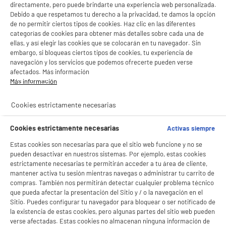
directamente, pero puede brindarte una experiencia web personalizada.
Debido a que respetamos tu derecho a la privacidad, te damos la opción
de no permitir ciertos tipos de cookies. Haz clic en las diferentes
categorías de cookies para obtener más detalles sobre cada una de
ellas, y así elegir las cookies que se colocarán en tu navegador. Sin
embargo, si bloqueas ciertos tipos de cookies, tu experiencia de
navegación y los servicios que podemos ofrecerte pueden verse
afectados. Más información
Más información
Cookies estrictamente necesarias
Cookies estrictamente necesarias
Activas siempre
Estas cookies son necesarias para que el sitio web funcione y no se
BIENVENIDO a ELECTRO
Rechazar todas
pueden desactivar en nuestros sistemas. Por ejemplo, estas cookies
estrictamente necesarias te permitirán acceder a tu área de cliente,
DEPOT
mantener activa tu sesión mientras navegas o administrar tu carrito de
Con el fin de mejorar tu experiencia, y tras tu consentimiento, ELECTRO DEPOT
compras. También nos permitirán detectar cualquier problema técnico
y sus socios utilizan cookies que procesan tus datos personales para:
que pueda afectar la presentación del Sitio y / o la navegación en el
- compartir contenido adaptado a tus preferencias
Sitio. Puedes configurar tu navegador para bloquear o ser notificado de
- ofrecer publicidad y comunicaciones personalizadas
la existencia de estas cookies, pero algunas partes del sitio web pueden
- facilitar el intercambio de contenido en las redes sociales
verse afectadas. Estas cookies no almacenan ninguna información de
- analizar el tráfico en nuestro sitio web Consulta la política de cookies.