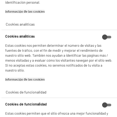
identificación personal.
Consulta la política de cookies.
.
product_anchor_characteristics
Información de las cookies‎
Si aceptas, la experiencia será aún mejor. Si no acepta, se utilizarán cookies
24
estadísticas anónimas basadas en tu navegación. Puedes oponerte a su uso
€
94
gestionando sus cookies.
Cookies analíticas
¡Buena visita!
✔ ACEPTAR TODAS
Cookies analíticas
Estas cookies nos permiten determinar el número de visitas y las
Gestionar cookies
fuentes de tráfico, con el fin de medir y mejorar el rendimiento de
nuestro sitio web. También nos ayudan a identificar las páginas más /
menos visitadas y a evaluar cómo los visitantes navegan por el sitio web.
Si no aceptas estas cookies, no seremos notificados de tu visita a
nuestro sitio.
Comprados juntos habitualmente
Información de las cookies‎
Cookies de funcionalidad
PRECIO IMBATIBLE
Cookies de funcionalidad
Estas cookies permiten que el sitio ofrezca una mejor funcionalidad y