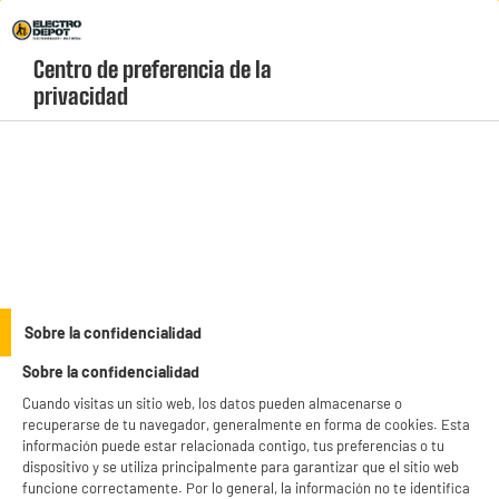
Envio Gratis +99€ y Recogida Gratis en tienda 1h
Centro de preferencia de la 
geolocation-header-icon-text
header-
Carrito
privacidad
Menú
login-
account
Cartuchos
Cartucho de tinta ELECTRO DEPOT E604XL negro y
Sobre la confidencialidad
colores compatible con EPSON Expression Home XP
pack
Sobre la confidencialidad
Cuando visitas un sitio web, los datos pueden almacenarse o
recuperarse de tu navegador, generalmente en forma de cookies. Esta
información puede estar relacionada contigo, tus preferencias o tu
dispositivo y se utiliza principalmente para garantizar que el sitio web
funcione correctamente. Por lo general, la información no te identifica