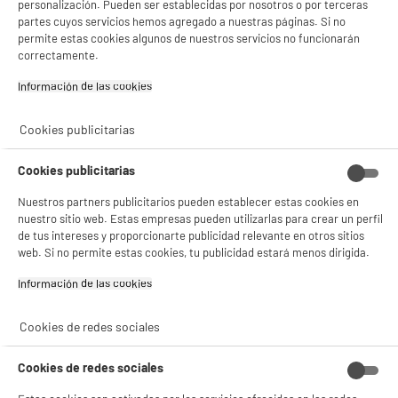
personalización. Pueden ser establecidas por nosotros o por terceras
partes cuyos servicios hemos agregado a nuestras páginas. Si no
permite estas cookies algunos de nuestros servicios no funcionarán
correctamente.
CARTUCHO DE TINTA
Papel Impresora
Información de las cookies‎
NEGRA COMPATIBLE
XEROX Performer A4
CON EPSON E604 BY
de 80 g
7
3
Cookies publicitarias
€99
€85
ELECTRO DEPOT
Cookies publicitarias
Total Price :
11.84€
Nuestros partners publicitarios pueden establecer estas cookies en
nuestro sitio web. Estas empresas pueden utilizarlas para crear un perfil
de tus intereses y proporcionarte publicidad relevante en otros sitios
web. Si no permite estas cookies, tu publicidad estará menos dirigida.
Información de las cookies‎
Características
Marca
ELECTRO DEPOT
Cookies de redes sociales
Referencia
E604 - Ananas
Cookies de redes sociales
Consumible
Compatible