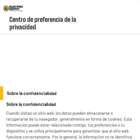
Envio Gratis +99€ y Recogida Gratis en tienda 1h
Centro de preferencia de la 
geolocation-header-icon-text
header-
Carrito
privacidad
Menú
login-
account
Cartuchos
PRECIO IMBATIBLE
Sobre la confidencialidad
CARTUCHO DE TINTA NEGRA COMPATIBLE CON EPSON
Sobre la confidencialidad
E604 BY ELECTRO DEPOT
Cuando visitas un sitio web, los datos pueden almacenarse o
recuperarse de tu navegador, generalmente en forma de cookies. Esta
información puede estar relacionada contigo, tus preferencias o tu
dispositivo y se utiliza principalmente para garantizar que el sitio web
funcione correctamente. Por lo general, la información no te identifica