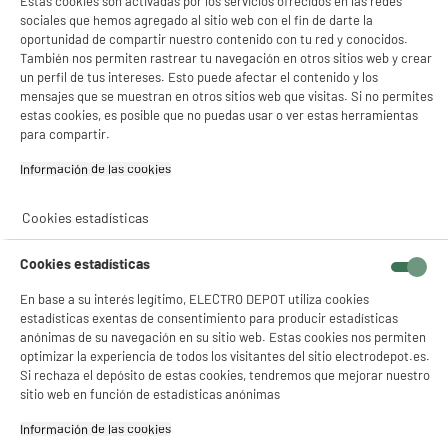
Estas cookies son activadas por los servicios ofrecidos en las redes
sociales que hemos agregado al sitio web con el fin de darte la
Color
Negro
oportunidad de compartir nuestro contenido con tu red y conocidos.
También nos permiten rastrear tu navegación en otros sitios web y crear
Características adicionales
Compatibilidad:
un perfil de tus intereses. Esto puede afectar el contenido y los
Epson Expression Home XP-
mensajes que se muestran en otros sitios web que visitas. Si no permites
2200/2205/3200/3205/4200
estas cookies, es posible que no puedas usar o ver estas herramientas
/4205; WorkForce WF-
para compartir.
2910DWF/2930DWF/2935DWF
/2950DWF
Información de las cookies‎
Dimensiones paquete
AL 18,5 cm x AN 4,5 cm x PR
12,5 cm
Cookies estadísticas
Peso bruto
0,068kg
Cookies estadísticas
Advertencia
Peligroso. Lea las
En base a su interés legítimo, ELECTRO DEPOT utiliza cookies
advertencias de uso.
estadísticas exentas de consentimiento para producir estadísticas
anónimas de su navegación en su sitio web. Estas cookies nos permiten
Nombre del fabricante,
ELECTRO DEPOT FRANCE
optimizar la experiencia de todos los visitantes del sitio electrodepot.es.
nombre de la empresa o marca
Si rechaza el depósito de estas cookies, tendremos que mejorar nuestro
registrada
sitio web en función de estadísticas anónimas
Dirección de envio
1 ROUTE DE VENDEVILLE
Información de las cookies‎
59155 FACHES THUMESNIL