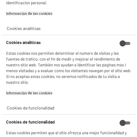
Consulta la política de cookies.
.
identificación personal.
product_anchor_characteristics
Si aceptas, la experiencia será aún mejor. Si no acepta, se utilizarán cookies
Información de las cookies‎
estadísticas anónimas basadas en tu navegación. Puedes oponerte a su uso
gestionando sus cookies.
7
€
99
Cookies analíticas
¡Buena visita!
✔ ACEPTAR TODAS
Cookies analíticas
Gestionar cookies
Estas cookies nos permiten determinar el número de visitas y las
fuentes de tráfico, con el fin de medir y mejorar el rendimiento de
nuestro sitio web. También nos ayudan a identificar las páginas más /
menos visitadas y a evaluar cómo los visitantes navegan por el sitio web.
Si no aceptas estas cookies, no seremos notificados de tu visita a
nuestro sitio.
Información de las cookies‎
Comprados juntos habitualmente
Cookies de funcionalidad
PRECIO IMBATIBLE
PRECIO IMBATIBLE
Cookies de funcionalidad
Estas cookies permiten que el sitio ofrezca una mejor funcionalidad y