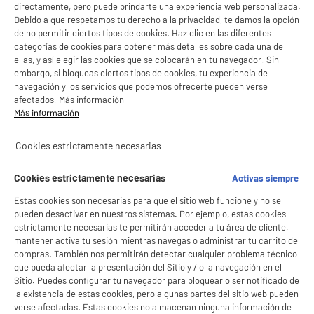
directamente, pero puede brindarte una experiencia web personalizada.
Debido a que respetamos tu derecho a la privacidad, te damos la opción
de no permitir ciertos tipos de cookies. Haz clic en las diferentes
categorías de cookies para obtener más detalles sobre cada una de
ellas, y así elegir las cookies que se colocarán en tu navegador. Sin
embargo, si bloqueas ciertos tipos de cookies, tu experiencia de
navegación y los servicios que podemos ofrecerte pueden verse
afectados. Más información
Más información
Cookies estrictamente necesarias
Cookies estrictamente necesarias
Activas siempre
Estas cookies son necesarias para que el sitio web funcione y no se
BIENVENIDO a ELECTRO
Rechazar todas
pueden desactivar en nuestros sistemas. Por ejemplo, estas cookies
estrictamente necesarias te permitirán acceder a tu área de cliente,
DEPOT
mantener activa tu sesión mientras navegas o administrar tu carrito de
Con el fin de mejorar tu experiencia, y tras tu consentimiento, ELECTRO DEPOT
compras. También nos permitirán detectar cualquier problema técnico
y sus socios utilizan cookies que procesan tus datos personales para:
que pueda afectar la presentación del Sitio y / o la navegación en el
- compartir contenido adaptado a tus preferencias
Sitio. Puedes configurar tu navegador para bloquear o ser notificado de
- ofrecer publicidad y comunicaciones personalizadas
la existencia de estas cookies, pero algunas partes del sitio web pueden
- facilitar el intercambio de contenido en las redes sociales
verse afectadas. Estas cookies no almacenan ninguna información de
- analizar el tráfico en nuestro sitio web Consulta la política de cookies.