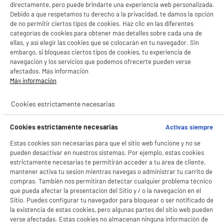
directamente, pero puede brindarte una experiencia web personalizada.
Debido a que respetamos tu derecho a la privacidad, te damos la opción
de no permitir ciertos tipos de cookies. Haz clic en las diferentes
categorías de cookies para obtener más detalles sobre cada una de
MultiPack cartuchos EPSON 604 Piña 4 colores
ellas, y así elegir las cookies que se colocarán en tu navegador. Sin
Color : 4 Colores
embargo, si bloqueas ciertos tipos de cookies, tu experiencia de
Referencia : 604
navegación y los servicios que podemos ofrecerte pueden verse
42
€
96
afectados. Más información
Más información
★★★★★
★★★★★
3.7
/5
(
70
)
Cookies estrictamente necesarias
Cookies estrictamente necesarias
Activas siempre
Estas cookies son necesarias para que el sitio web funcione y no se
pueden desactivar en nuestros sistemas. Por ejemplo, estas cookies
estrictamente necesarias te permitirán acceder a tu área de cliente,
Paquete de 2 cartuchos de tinta originales HP 305,
mantener activa tu sesión mientras navegas o administrar tu carrito de
negro y tricolor (6ZD17AE)
compras. También nos permitirán detectar cualquier problema técnico
Color : Negro Y 3 Colores
que pueda afectar la presentación del Sitio y / o la navegación en el
Referencia : HP 305
Sitio. Puedes configurar tu navegador para bloquear o ser notificado de
★★★★★
★★★★★
24
€
96
la existencia de estas cookies, pero algunas partes del sitio web pueden
4.6
/5
(
441
)
verse afectadas. Estas cookies no almacenan ninguna información de