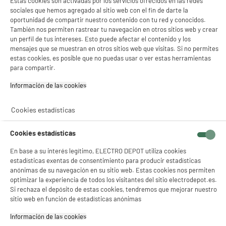
Estas cookies son activadas por los servicios ofrecidos en las redes
sociales que hemos agregado al sitio web con el fin de darte la
oportunidad de compartir nuestro contenido con tu red y conocidos.
Cartucho HP N°302 Negro
También nos permiten rastrear tu navegación en otros sitios web y crear
Color : Negro
un perfil de tus intereses. Esto puede afectar el contenido y los
mensajes que se muestran en otros sitios web que visitas. Si no permites
Referencia : F6U66AE
estas cookies, es posible que no puedas usar o ver estas herramientas
19
€
94
para compartir.
★★★★★
★★★★★
Información de las cookies‎
4.5
/5
(
241
)
Cookies estadísticas
Cookies estadísticas
En base a su interés legítimo, ELECTRO DEPOT utiliza cookies
MULTIPACK HP N°302 Pack BK/CL
estadísticas exentas de consentimiento para producir estadísticas
anónimas de su navegación en su sitio web. Estas cookies nos permiten
Color : Negro Y 3 Colores
optimizar la experiencia de todos los visitantes del sitio electrodepot.es.
Referencia : 302 - X4D37AE
Si rechaza el depósito de estas cookies, tendremos que mejorar nuestro
39
€
94
sitio web en función de estadísticas anónimas
★★★★★
★★★★★
Información de las cookies‎
4.5
/5
(
397
)