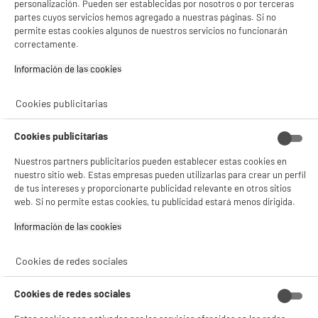
Color : Negro
personalización. Pueden ser establecidas por nosotros o por terceras
Si aceptas, la experiencia será aún mejor. Si no acepta, se utilizarán cookies
Referencia : PG-545
partes cuyos servicios hemos agregado a nuestras páginas. Si no
estadísticas anónimas basadas en tu navegación. Puedes oponerte a su uso
permite estas cookies algunos de nuestros servicios no funcionarán
19
€
87
gestionando sus cookies.
correctamente.
¡Buena visita!
★★★★★
★★★★★
Información de las cookies‎
4.6
/5
(
215
)
✔ ACEPTAR TODAS
Cookies publicitarias
Gestionar cookies
Cookies publicitarias
Nuestros partners publicitarios pueden establecer estas cookies en
Cartucho HP 305 colores
nuestro sitio web. Estas empresas pueden utilizarlas para crear un perfil
Color : 3 Colores
de tus intereses y proporcionarte publicidad relevante en otros sitios
Referencia : HP 305
web. Si no permite estas cookies, tu publicidad estará menos dirigida.
12
€
94
Información de las cookies‎
★★★★★
★★★★★
4.5
/5
(
168
)
Cookies de redes sociales
Cookies de redes sociales