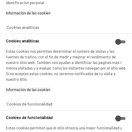
identificación personal.
Información de las cookies‎
Cookies analíticas
PRECIO IMBATIBLE
Cookies analíticas
Cartucho HP 305 Negro
Estas cookies nos permiten determinar el número de visitas y las
Color : Negro
fuentes de tráfico, con el fin de medir y mejorar el rendimiento de
Referencia : HP 305 - Modèle : 3YM61AE
nuestro sitio web. También nos ayudan a identificar las páginas más /
12
€
94
menos visitadas y a evaluar cómo los visitantes navegan por el sitio web.
Si no aceptas estas cookies, no seremos notificados de tu visita a
nuestro sitio.
BIENVENIDO a ELECTRO
Rechazar todas
★★★★★
★★★★★
DEPOT
Información de las cookies‎
4.5
/5
(
227
)
Con el fin de mejorar tu experiencia, y tras tu consentimiento, ELECTRO DEPOT
y sus socios utilizan cookies que procesan tus datos personales para:
Cookies de funcionalidad
- compartir contenido adaptado a tus preferencias
- ofrecer publicidad y comunicaciones personalizadas
Cookies de funcionalidad
- facilitar el intercambio de contenido en las redes sociales
- analizar el tráfico en nuestro sitio web Consulta la política de cookies.
Cartucho monocroma CANON PG-545 Negro
Estas cookies permiten que el sitio ofrezca una mejor funcionalidad y
Consulta la política de cookies.
.