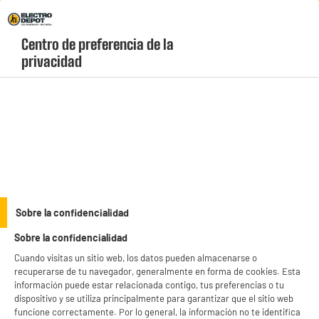
Envio Gratis +99€ y Recogida Gratis en tienda 1h
Centro de preferencia de la 
geolocation-header-icon-text
header-
Carrito
privacidad
Menú
login-
account
Cartuchos y tinta
(22 produits)
Consigue tus
cartuchos de tinta baratos
en Electro Depot y reduce al máximo
tus costes de impresión sin perder calidad. Disponemos de un amplio catálogo
de consumibles, consumibles originales y cartuchos de tinta compatibles para
see_more_label
Sobre la confidencialidad
impresoras HP, Epson, Canon... ¡Aprovecha nuestros "Electrochollos" y estrena
cartuchos hoy mismo al precio más bajo!
Sobre la confidencialidad
productItem_availability_txt-
productItem__availability-
Cuando visitas un sitio web, los datos pueden almacenarse o
current-store
change-btn
recuperarse de tu navegador, generalmente en forma de cookies. Esta
LEGANÉS, MADRID
información puede estar relacionada contigo, tus preferencias o tu
dispositivo y se utiliza principalmente para garantizar que el sitio web
product_list_sticky_button_Filter
product_list_stic
funcione correctamente. Por lo general, la información no te identifica