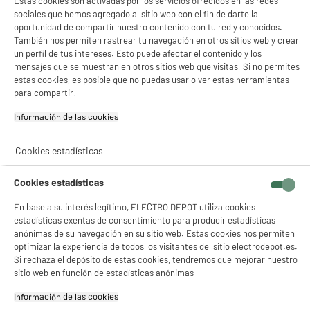
Estas cookies son activadas por los servicios ofrecidos en las redes
sociales que hemos agregado al sitio web con el fin de darte la
Garantía incluida :
3 años
oportunidad de compartir nuestro contenido con tu red y conocidos.
Hasta
agosto 2029
También nos permiten rastrear tu navegación en otros sitios web y crear
Cambio por uno nuevo o por un cupón canjeable
un perfil de tus intereses. Esto puede afectar el contenido y los
mensajes que se muestran en otros sitios web que visitas. Si no permites
estas cookies, es posible que no puedas usar o ver estas herramientas
Características
para compartir.
Información de las cookies‎
Marca
HIGH ONE
Potencia (W)
300W
Cookies estadísticas
Número de velocidades
2
Cookies estadísticas
Pies extraíbles
Sí
En base a su interés legítimo, ELECTRO DEPOT utiliza cookies
Material de las patas
Plástico
estadísticas exentas de consentimiento para producir estadísticas
anónimas de su navegación en su sitio web. Estas cookies nos permiten
Material de la cuchilla
Acero inoxidable
optimizar la experiencia de todos los visitantes del sitio electrodepot.es.
Si rechaza el depósito de estas cookies, tendremos que mejorar nuestro
Accesorios.
0
sitio web en función de estadísticas anónimas
Características adicionales
Batidora de mano con pie de
Información de las cookies‎
plástico no desmontable.