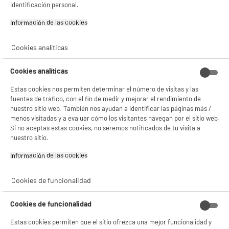
identificación personal.
- compartir contenido adaptado a tus preferencias
- ofrecer publicidad y comunicaciones personalizadas
Información de las cookies‎
- facilitar el intercambio de contenido en las redes sociales
- analizar el tráfico en nuestro sitio web Consulta la política de cookies.
Consulta la política de cookies.
.
Cookies analíticas
Si aceptas, la experiencia será aún mejor. Si no acepta, se utilizarán cookies
estadísticas anónimas basadas en tu navegación. Puedes oponerte a su uso
Cookies analíticas
gestionando sus cookies.
¡Buena visita!
Estas cookies nos permiten determinar el número de visitas y las
fuentes de tráfico, con el fin de medir y mejorar el rendimiento de
✔ ACEPTAR TODAS
nuestro sitio web. También nos ayudan a identificar las páginas más /
menos visitadas y a evaluar cómo los visitantes navegan por el sitio web.
Si no aceptas estas cookies, no seremos notificados de tu visita a
Gestionar cookies
nuestro sitio.
Información de las cookies‎
Cookies de funcionalidad
Cookies de funcionalidad
Estas cookies permiten que el sitio ofrezca una mejor funcionalidad y