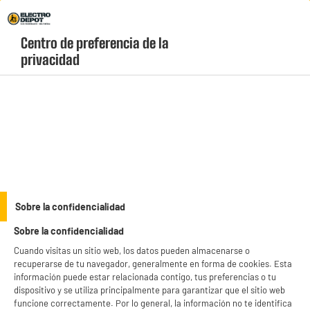
Envio Gratis +99€ y Recogida Gratis en tienda 1h
Centro de preferencia de la 
geolocation-header-icon-text
header-
Carrito
privacidad
Menú
login-
account
Amasadoras, picadoras y batidoras
PRECIO IMBATIBLE
Sobre la confidencialidad
Batidora mano HIGH ONE
Sobre la confidencialidad
Cuando visitas un sitio web, los datos pueden almacenarse o
recuperarse de tu navegador, generalmente en forma de cookies. Esta
información puede estar relacionada contigo, tus preferencias o tu
dispositivo y se utiliza principalmente para garantizar que el sitio web
funcione correctamente. Por lo general, la información no te identifica