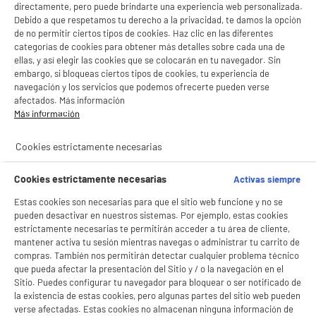
directamente, pero puede brindarte una experiencia web personalizada.
Debido a que respetamos tu derecho a la privacidad, te damos la opción
de no permitir ciertos tipos de cookies. Haz clic en las diferentes
categorías de cookies para obtener más detalles sobre cada una de
ellas, y así elegir las cookies que se colocarán en tu navegador. Sin
embargo, si bloqueas ciertos tipos de cookies, tu experiencia de
navegación y los servicios que podemos ofrecerte pueden verse
afectados. Más información
Más información
Cookies estrictamente necesarias
Cookies estrictamente necesarias
Activas siempre
Estas cookies son necesarias para que el sitio web funcione y no se
pueden desactivar en nuestros sistemas. Por ejemplo, estas cookies
estrictamente necesarias te permitirán acceder a tu área de cliente,
mantener activa tu sesión mientras navegas o administrar tu carrito de
compras. También nos permitirán detectar cualquier problema técnico
BIENVENIDO a ELECTRO
Rechazar todas
que pueda afectar la presentación del Sitio y / o la navegación en el
Sitio. Puedes configurar tu navegador para bloquear o ser notificado de
DEPOT
la existencia de estas cookies, pero algunas partes del sitio web pueden
Con el fin de mejorar tu experiencia, y tras tu consentimiento, ELECTRO DEPOT
verse afectadas. Estas cookies no almacenan ninguna información de
y sus socios utilizan cookies que procesan tus datos personales para: