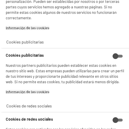
personalización. Pueden ser establecidas por nosotros o por terceras
partes cuyos servicios hemos agregado a nuestras páginas. Si no
Comprados juntos habitualmente
permite estas cookies algunos de nuestros servicios no funcionarán
correctamente.
Información de las cookies‎
BY ELECTRODEPOT
BY ELECTRODEPOT
Cookies publicitarias
Cookies publicitarias
Nuestros partners publicitarios pueden establecer estas cookies en
nuestro sitio web. Estas empresas pueden utilizarlas para crear un perfil
Batidora Mano Cosylife
Cacerola COSYLIFE
de tus intereses y proporcionarte publicidad relevante en otros sitios
CL-SHB600SSX 600 W
24cm
web. Si no permite estas cookies, tu publicidad estará menos dirigida.
Inox/Negro -
24
15
€96
€96
Accesorios Incluidos
Información de las cookies‎
Cookies de redes sociales
Total Price :
40.92€
Cookies de redes sociales