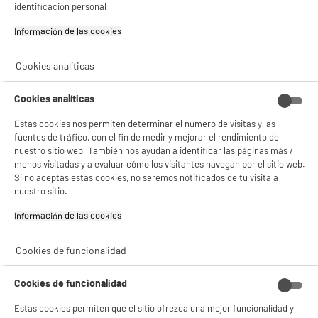
y sus socios utilizan cookies que procesan tus datos personales para:
identificación personal.
- compartir contenido adaptado a tus preferencias
- ofrecer publicidad y comunicaciones personalizadas
Información de las cookies‎
- facilitar el intercambio de contenido en las redes sociales
- analizar el tráfico en nuestro sitio web Consulta la política de cookies.
Consulta la política de cookies.
.
Cookies analíticas
Descripción
Si aceptas, la experiencia será aún mejor. Si no acepta, se utilizarán cookies
Cookies analíticas
estadísticas anónimas basadas en tu navegación. Puedes oponerte a su uso
gestionando sus cookies.
¡Buena visita!
Estas cookies nos permiten determinar el número de visitas y las
¡Descubre nuestra batidora de mano COSYLIFE !
fuentes de tráfico, con el fin de medir y mejorar el rendimiento de
✔ ACEPTAR TODAS
nuestro sitio web. También nos ayudan a identificar las páginas más /
menos visitadas y a evaluar cómo los visitantes navegan por el sitio web.
• Tipo: Batidora multifunción.
Si no aceptas estas cookies, no seremos notificados de tu visita a
Gestionar cookies
• Potencia: 600 vatios.
nuestro sitio.
• Número de velocidades: 2.
Información de las cookies‎
Esta batidora de mano Cosylife cumplirá con tus expectativas.
• Bate y pica .
Cookies de funcionalidad
No lo dudes más y anímate,
¡A un excelente precio!
Cookies de funcionalidad
Color: plata.
Estas cookies permiten que el sitio ofrezca una mejor funcionalidad y