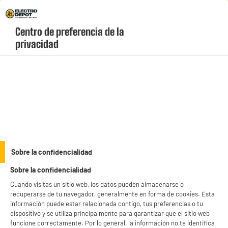
Envio Gratis +99€ y Recogida Gratis en tienda 1h
Centro de preferencia de la 
geolocation-header-icon-text
header-
Carrito
privacidad
Menú
login-
account
Amasadoras, picadoras y batidoras
BY ELECTRODEPOT
Sobre la confidencialidad
Batidora Mano Cosylife CL-SHB600SSX 600 W
Sobre la confidencialidad
Inox/Negro - Accesorios Incluidos
Cuando visitas un sitio web, los datos pueden almacenarse o
recuperarse de tu navegador, generalmente en forma de cookies. Esta
información puede estar relacionada contigo, tus preferencias o tu
dispositivo y se utiliza principalmente para garantizar que el sitio web
funcione correctamente. Por lo general, la información no te identifica