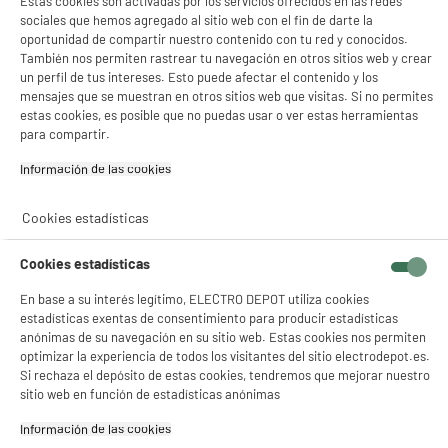
Estas cookies son activadas por los servicios ofrecidos en las redes
Recogemos tu antiguo dispositivo
sociales que hemos agregado al sitio web con el fin de darte la
Recogemos
gratuitamente
tu antiguo
oportunidad de compartir nuestro contenido con tu red y conocidos.
electrodoméstico.
También nos permiten rastrear tu navegación en otros sitios web y crear
Más información
un perfil de tus intereses. Esto puede afectar el contenido y los
mensajes que se muestran en otros sitios web que visitas. Si no permites
Garantía incluida :
3 años
estas cookies, es posible que no puedas usar o ver estas herramientas
para compartir.
Hasta
agosto 2029
Cambio por uno nuevo o por un cupón canjeable
Información de las cookies‎
Cookies estadísticas
Características
Cookies estadísticas
Marca
COSYLIFE
En base a su interés legítimo, ELECTRO DEPOT utiliza cookies
Potencia (W)
600W
estadísticas exentas de consentimiento para producir estadísticas
Número de velocidades
2
anónimas de su navegación en su sitio web. Estas cookies nos permiten
optimizar la experiencia de todos los visitantes del sitio electrodepot.es.
Accesorios.
picador, batidor y vaso de
Si rechaza el depósito de estas cookies, tendremos que mejorar nuestro
medición
sitio web en función de estadísticas anónimas
Características adicionales
-
Información de las cookies‎