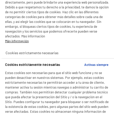
directamente, pero puede brindarte una experiencia web personalizada.
Debido a que respetamos tu derecho a la privacidad, te damos la opción
de no permitir ciertos tipos de cookies. Haz clic en las diferentes
categorías de cookies para obtener más detalles sobre cada una de
ellas, y así elegir las cookies que se colocarán en tu navegador. Sin
embargo, si bloqueas ciertos tipos de cookies, tu experiencia de
navegación y los servicios que podemos ofrecerte pueden verse
afectados. Más información
Más información
Cookies estrictamente necesarias
product_anchor_characteristics
Cookies estrictamente necesarias
Activas siempre
Estas cookies son necesarias para que el sitio web funcione y no se
24
€
96
pueden desactivar en nuestros sistemas. Por ejemplo, estas cookies
estrictamente necesarias te permitirán acceder a tu área de cliente,
0
€
12
Cuyo
mantener activa tu sesión mientras navegas o administrar tu carrito de
compras. También nos permitirán detectar cualquier problema técnico
BIENVENIDO a ELECTRO
Rechazar todas
que pueda afectar la presentación del Sitio y / o la navegación en el
Sitio. Puedes configurar tu navegador para bloquear o ser notificado de
DEPOT
la existencia de estas cookies, pero algunas partes del sitio web pueden
Con el fin de mejorar tu experiencia, y tras tu consentimiento, ELECTRO DEPOT
verse afectadas. Estas cookies no almacenan ninguna información de