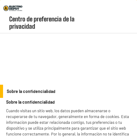
Envio Gratis +99€ y Recogida Gratis en tienda 1h
Centro de preferencia de la 
geolocation-header-icon-text
header-
Carrito
privacidad
Menú
login-
account
Utensilos de cocina
Cuchillos multiusos con hojas de 9 cm
Sobre la confidencialidad
Sobre la confidencialidad
Cuando visitas un sitio web, los datos pueden almacenarse o
recuperarse de tu navegador, generalmente en forma de cookies. Esta
información puede estar relacionada contigo, tus preferencias o tu
dispositivo y se utiliza principalmente para garantizar que el sitio web
funcione correctamente. Por lo general, la información no te identifica