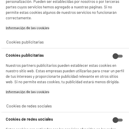
personalización. Pueden ser establecidas por nosotros o por terceras
partes cuyos servicios hemos agregado a nuestras páginas. Si no
permite estas cookies algunos de nuestros servicios no funcionarán
Garantía incluida :
3 años
correctamente.
Hasta
agosto 2029
Información de las cookies‎
Características
Cookies publicitarias
Tipo de producto
Cuchillos
Cookies publicitarias
Colores
Varios Colores
Nuestros partners publicitarios pueden establecer estas cookies en
nuestro sitio web. Estas empresas pueden utilizarlas para crear un perfil
Materia principal
Inox
de tus intereses y proporcionarte publicidad relevante en otros sitios
web. Si no permite estas cookies, tu publicidad estará menos dirigida.
Características adicionales
Set de 2 cuchillos con hoja de
acero inoxidable de 9 cm
Información de las cookies‎
Mango soft touch de color (a
elegir en tienda, color
Cookies de redes sociales
aleatorio si se envía a
distancia)
Perfecto para cortar, picar y
Cookies de redes sociales
trocear todo tipo de