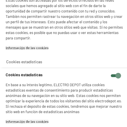
Estas cookies son activadas por los servicios ofrecidos en las redes
ingredientes.
sociales que hemos agregado al sitio web con el fin de darte la
Dimensiones del producto
AL 18 cm x AN 11 cm x PR 2 cm
oportunidad de compartir nuestro contenido con tu red y conocidos.
También nos permiten rastrear tu navegación en otros sitios web y crear
Dimensiones paquete
AL 18 cm x AN 11 cm x PR 2 cm
un perfil de tus intereses. Esto puede afectar el contenido y los
mensajes que se muestran en otros sitios web que visitas. Si no permites
Peso bruto
0,8kg
estas cookies, es posible que no puedas usar o ver estas herramientas
para compartir.
Código del artículo
10016341
Información de las cookies‎
Cookies estadísticas
Cookies estadísticas
En base a su interés legítimo, ELECTRO DEPOT utiliza cookies
estadísticas exentas de consentimiento para producir estadísticas
anónimas de su navegación en su sitio web. Estas cookies nos permiten
optimizar la experiencia de todos los visitantes del sitio electrodepot.es.
Si rechaza el depósito de estas cookies, tendremos que mejorar nuestro
sitio web en función de estadísticas anónimas
Información de las cookies‎