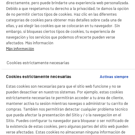
directamente, pero puede brindarte una experiencia web personalizada.
Debido a que respetamos tu derecho a la privacidad, te damos la opción
de no permitir ciertos tipos de cookies. Haz clic en las diferentes
categorías de cookies para obtener más detalles sobre cada una de
ellas, y así elegir las cookies que se colocarán en tu navegador. Sin
embargo, si bloqueas ciertos tipos de cookies, tu experiencia de
navegación y los servicios que podemos ofrecerte pueden verse
afectados. Más información
Más información
Cookies estrictamente necesarias
BIENVENIDO a ELECTRO
Rechazar todas
Cookies estrictamente necesarias
Activas siempre
DEPOT
Estas cookies son necesarias para que el sitio web funcione y no se
Con el fin de mejorar tu experiencia, y tras tu consentimiento, ELECTRO DEPOT
pueden desactivar en nuestros sistemas. Por ejemplo, estas cookies
y sus socios utilizan cookies que procesan tus datos personales para:
estrictamente necesarias te permitirán acceder a tu área de cliente,
- compartir contenido adaptado a tus preferencias
mantener activa tu sesión mientras navegas o administrar tu carrito de
- ofrecer publicidad y comunicaciones personalizadas
compras. También nos permitirán detectar cualquier problema técnico
- facilitar el intercambio de contenido en las redes sociales
que pueda afectar la presentación del Sitio y / o la navegación en el
- analizar el tráfico en nuestro sitio web Consulta la política de cookies.
Sitio. Puedes configurar tu navegador para bloquear o ser notificado de
Consulta la política de cookies.
.
la existencia de estas cookies, pero algunas partes del sitio web pueden
verse afectadas. Estas cookies no almacenan ninguna información de
Si aceptas, la experiencia será aún mejor. Si no acepta, se utilizarán cookies