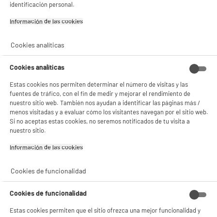
identificación personal.
estadísticas anónimas basadas en tu navegación. Puedes oponerte a su uso
gestionando sus cookies.
¡Buena visita!
Información de las cookies‎
✔ ACEPTAR TODAS
Cookies analíticas
Gestionar cookies
Cookies analíticas
Estas cookies nos permiten determinar el número de visitas y las
fuentes de tráfico, con el fin de medir y mejorar el rendimiento de
nuestro sitio web. También nos ayudan a identificar las páginas más /
product_anchor_characteristics
menos visitadas y a evaluar cómo los visitantes navegan por el sitio web.
Si no aceptas estas cookies, no seremos notificados de tu visita a
3
€
45
nuestro sitio.
Información de las cookies‎
Cookies de funcionalidad
Cookies de funcionalidad
Estas cookies permiten que el sitio ofrezca una mejor funcionalidad y