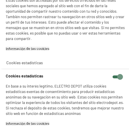
Estas cookies son activadas por los servicios ofrecidos en las redes
sociales que hemos agregado al sitio web con el fin de darte la
oportunidad de compartir nuestro contenido con tu red y conocidos.
También nos permiten rastrear tu navegación en otros sitios web y crear
un perfil de tus intereses. Esto puede afectar el contenido y los
mensajes que se muestran en otros sitios web que visitas. Si no permites
estas cookies, es posible que no puedas usar o ver estas herramientas
para compartir.
Información de las cookies‎
Cookies estadísticas
Cookies estadísticas
En base a su interés legítimo, ELECTRO DEPOT utiliza cookies
estadísticas exentas de consentimiento para producir estadísticas
product_anchor_characteristics
anónimas de su navegación en su sitio web. Estas cookies nos permiten
optimizar la experiencia de todos los visitantes del sitio electrodepot.es.
Si rechaza el depósito de estas cookies, tendremos que mejorar nuestro
2
€
49
sitio web en función de estadísticas anónimas
Información de las cookies‎