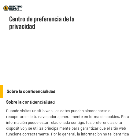
Envio Gratis +99€ y Recogida Gratis en tienda 1h
Centro de preferencia de la 
geolocation-header-icon-text
header-
Carrito
privacidad
Menú
login-
account
Droguería
Alfombrilla para fregadero 28x29cm
Sobre la confidencialidad
Sobre la confidencialidad
Cuando visitas un sitio web, los datos pueden almacenarse o
recuperarse de tu navegador, generalmente en forma de cookies. Esta
información puede estar relacionada contigo, tus preferencias o tu
dispositivo y se utiliza principalmente para garantizar que el sitio web
funcione correctamente. Por lo general, la información no te identifica