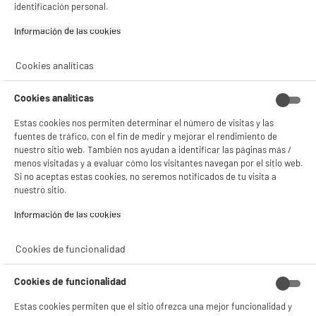
identificación personal.
BIENVENIDO a ELECTRO
Rechazar todas
Información de las cookies‎
DEPOT
Con el fin de mejorar tu experiencia, y tras tu consentimiento, ELECTRO DEPOT
Cookies analíticas
y sus socios utilizan cookies que procesan tus datos personales para:
- compartir contenido adaptado a tus preferencias
- ofrecer publicidad y comunicaciones personalizadas
Cookies analíticas
- facilitar el intercambio de contenido en las redes sociales
- analizar el tráfico en nuestro sitio web Consulta la política de cookies.
Estas cookies nos permiten determinar el número de visitas y las
Consulta la política de cookies.
.
fuentes de tráfico, con el fin de medir y mejorar el rendimiento de
nuestro sitio web. También nos ayudan a identificar las páginas más /
Si aceptas, la experiencia será aún mejor. Si no acepta, se utilizarán cookies
menos visitadas y a evaluar cómo los visitantes navegan por el sitio web.
estadísticas anónimas basadas en tu navegación. Puedes oponerte a su uso
Si no aceptas estas cookies, no seremos notificados de tu visita a
gestionando sus cookies.
¡Buena visita!
nuestro sitio.
Información de las cookies‎
✔ ACEPTAR TODAS
Gestionar cookies
Cookies de funcionalidad
Cookies de funcionalidad
Estas cookies permiten que el sitio ofrezca una mejor funcionalidad y