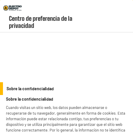
Envio Gratis +99€ y Recogida Gratis en tienda 1h
Centro de preferencia de la 
geolocation-header-icon-text
header-
Carrito
privacidad
Menú
login-
account
Utensilos de cocina
Juego de 3 paños de cocina, 50,70 cm
Sobre la confidencialidad
Sobre la confidencialidad
Cuando visitas un sitio web, los datos pueden almacenarse o
recuperarse de tu navegador, generalmente en forma de cookies. Esta
información puede estar relacionada contigo, tus preferencias o tu
dispositivo y se utiliza principalmente para garantizar que el sitio web
funcione correctamente. Por lo general, la información no te identifica