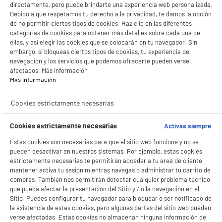
directamente, pero puede brindarte una experiencia web personalizada.
Debido a que respetamos tu derecho a la privacidad, te damos la opción
de no permitir ciertos tipos de cookies. Haz clic en las diferentes
categorías de cookies para obtener más detalles sobre cada una de
ellas, y así elegir las cookies que se colocarán en tu navegador. Sin
embargo, si bloqueas ciertos tipos de cookies, tu experiencia de
navegación y los servicios que podemos ofrecerte pueden verse
afectados. Más información
Más información
BIENVENIDO a ELECTRO
Rechazar todas
product_anchor_characteristics
DEPOT
Cookies estrictamente necesarias
3
€
45
Con el fin de mejorar tu experiencia, y tras tu consentimiento, ELECTRO DEPOT
y sus socios utilizan cookies que procesan tus datos personales para:
Cookies estrictamente necesarias
Activas siempre
- compartir contenido adaptado a tus preferencias
Estas cookies son necesarias para que el sitio web funcione y no se
- ofrecer publicidad y comunicaciones personalizadas
- facilitar el intercambio de contenido en las redes sociales
pueden desactivar en nuestros sistemas. Por ejemplo, estas cookies
- analizar el tráfico en nuestro sitio web Consulta la política de cookies.
estrictamente necesarias te permitirán acceder a tu área de cliente,
Consulta la política de cookies.
.
mantener activa tu sesión mientras navegas o administrar tu carrito de
compras. También nos permitirán detectar cualquier problema técnico
Si aceptas, la experiencia será aún mejor. Si no acepta, se utilizarán cookies
que pueda afectar la presentación del Sitio y / o la navegación en el
estadísticas anónimas basadas en tu navegación. Puedes oponerte a su uso
Sitio. Puedes configurar tu navegador para bloquear o ser notificado de
gestionando sus cookies.
la existencia de estas cookies, pero algunas partes del sitio web pueden
¡Buena visita!
verse afectadas. Estas cookies no almacenan ninguna información de