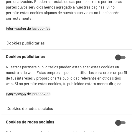
cm
personalización. Pueden ser establecidas por nosotros o por terceras
partes cuyos servicios hemos agregado a nuestras páginas. Si no
Dimensiones paquete
AL 30 cm x AN 18,5 cm x PR 3
permite estas cookies algunos de nuestros servicios no funcionarán
cm
correctamente.
Peso bruto
0,3kg
Información de las cookies‎
Código del artículo
10012980
Cookies publicitarias
Cookies publicitarias
Nuestros partners publicitarios pueden establecer estas cookies en
nuestro sitio web. Estas empresas pueden utilizarlas para crear un perfil
de tus intereses y proporcionarte publicidad relevante en otros sitios
web. Si no permite estas cookies, tu publicidad estará menos dirigida.
Información de las cookies‎
Cookies de redes sociales
Cookies de redes sociales