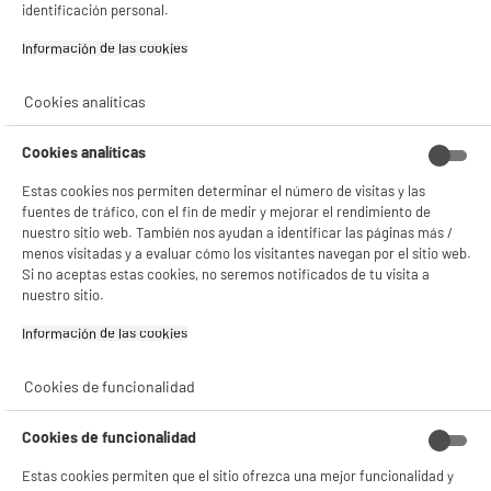
identificación personal.
✔ ACEPTAR TODAS
Garantía incluida :
3 años
Hasta
agosto 2029
Información de las cookies‎
Gestionar cookies
Cookies analíticas
Características
Cookies analíticas
Tipo de producto
Paños de cocina
Estas cookies nos permiten determinar el número de visitas y las
Colores
Multicolor
fuentes de tráfico, con el fin de medir y mejorar el rendimiento de
nuestro sitio web. También nos ayudan a identificar las páginas más /
Materia principal
Algodón
menos visitadas y a evaluar cómo los visitantes navegan por el sitio web.
Si no aceptas estas cookies, no seremos notificados de tu visita a
Características adicionales
Lote de 3 paños de cocina
nuestro sitio.
Diseño bayadère, 3 colores
surtidos
Información de las cookies‎
Tejidos 100% algodón
Dimensiones 50 x 70 cm
Cookies de funcionalidad
Los paños pueden encoger
en el primer lavado
Cookies de funcionalidad
Dimensiones del producto
AL 70 cm x AN 50 cm x PR 0,3
Estas cookies permiten que el sitio ofrezca una mejor funcionalidad y