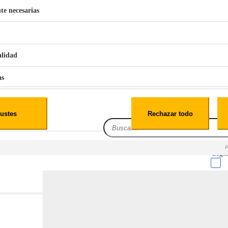
te necesarias
€
42
49
BERG 1,1L Limpia Sofás Alfombras Coche SP3
alidad
as
iales
ustes
Rechazar todo
es
Leg.I
cialidad
itio web, los datos pueden almacenarse o recuperarse de tu navegador, generalmente