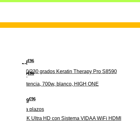
€
96
29
erámica 160/230 grados Keratin Therapy Pro S8590
€
96
37
iveles de potencia, 700w, blanco, HIGH ONE
€
96
279
Pago a
plazos
HD-EL 4K Ultra HD con Sistema VIDAA WiFi HDMI