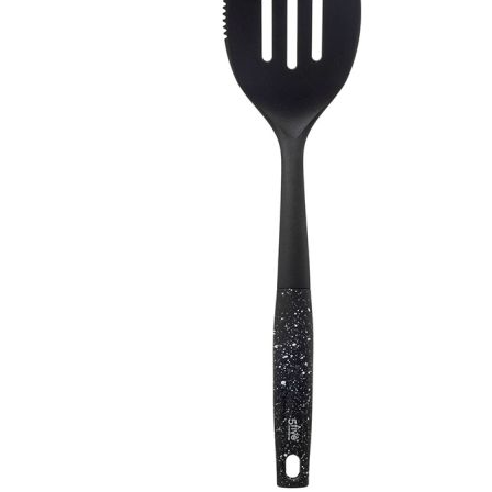
Esta información pue
que el sitio web fun
experiencia web pers
tipos de cookies. Ha
las cookies que se c
los servicios que p
Más información
Cookies estrictam
Estas cookies son ne
cookies estrictament
administrar tu carri
presentación del Sit
existencia de estas 
información de iden
Información de las
Cookies analíticas
Estas cookies nos pe