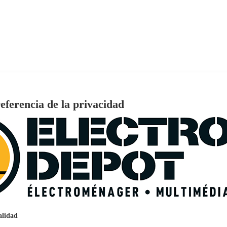
eferencia de la privacidad
€
96
159
Pago a
plazos
nción EcoTank EPSON ET-2861
alidad