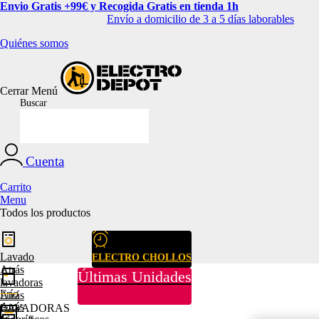
Envio Gratis +99€ y Recogida Gratis en tienda 1h
Envío a domicilio de 3 a 5 días laborables
Quiénes somos
Cerrar
Menú
Buscar
Cuenta
Carrito
Menu
Todos los productos
Lavado
ELECTRO CHOLLOS
Atrás
Últimas Unidades
lavadoras
Frío
Atrás
Atrás
LAVADORAS