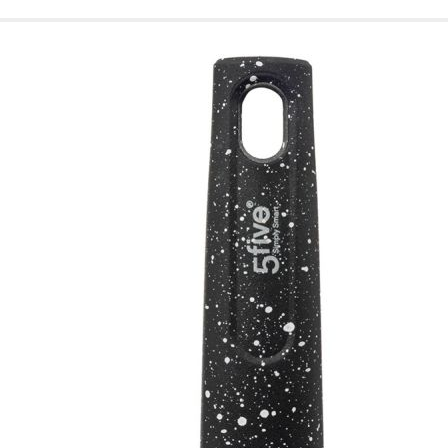
de nuestro sitio web
navegan por el sitio
Información de las
Cookies de funcio
Estas cookies permit
por terceras partes 
no funcionarán corr
Información de las
Cookies publicitar
Nuestros partners pu
crear un perfil de t
publicidad estará me
Información de las
Cookies de redes s