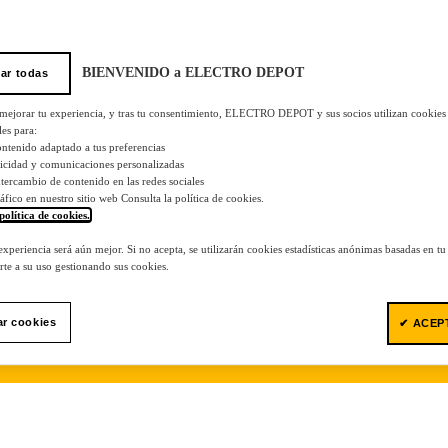
BIENVENIDO a ELECTRO DEPOT
ar todas
 mejorar tu experiencia, y tras tu consentimiento, ELECTRO DEPOT y sus socios utilizan cookies
les para:
ontenido adaptado a tus preferencias
licidad y comunicaciones personalizadas
 intercambio de contenido en las redes sociales
tráfico en nuestro sitio web Consulta la política de cookies.
política de cookies.
.
 experiencia será aún mejor. Si no acepta, se utilizarán cookies estadísticas anónimas basadas en t
te a su uso gestionando sus cookies.
ar cookies
✔ ACEP