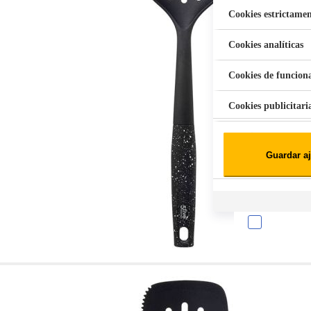
Cookies estrictamen
Cookies analíticas
Aspiradora Quitamanchas 450W VAL
Cookies de funcion
Cookies publicitari
Cookies de redes soc
Guardar aj
Cookies estadísticas
Lista de cooki
Sobre la confiden
Cuando visitas un s