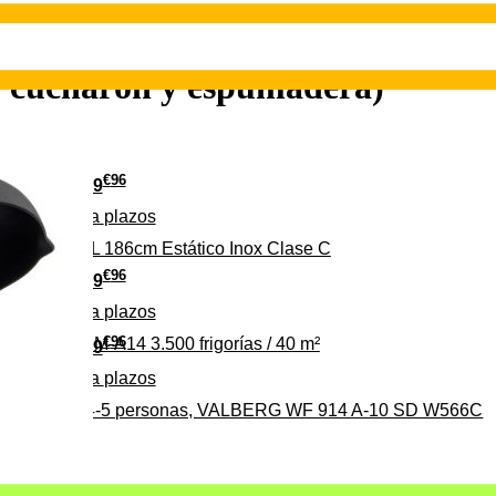
a, cucharón y espumadera)
€
96
349
Pago a
plazos
 315 C 315L 186cm Estático Inox Clase C
€
96
369
Pago a
plazos
€
96
ALBERG CLIM-A14 3.500 frigorías / 40 m²
279
Pago a
plazos
0%, ideal para 4-5 personas, VALBERG WF 914 A-10 SD W566C