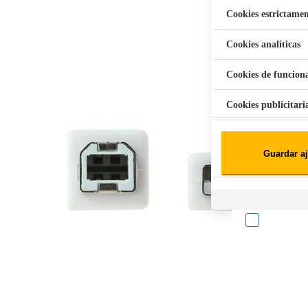
Cookies estrictamen
Cookies analíticas
Aspiradora Quitamanchas 450W VAL
Cookies de funcion
Cookies publicitari
Cookies de redes soc
Guardar aj
Cookies estadísticas
Lista de cooki
Sobre la confiden
Cuando visitas un s