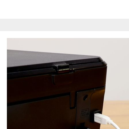
Esta información pue
que el sitio web fun
experiencia web pers
tipos de cookies. Ha
las cookies que se c
los servicios que p
Más información
Cookies estrictam
Estas cookies son ne
cookies estrictament
administrar tu carri
presentación del Sit
existencia de estas 
información de iden
Información de las
Cookies analíticas
Estas cookies nos pe