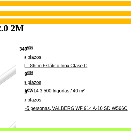
.0 2M
€
96
349
Pago a
plazos
 315 C 315L 186cm Estático Inox Clase C
€
96
369
Pago a
plazos
€
96
ALBERG CLIM-A14 3.500 frigorías / 40 m²
279
Pago a
plazos
0%, ideal para 4-5 personas, VALBERG WF 914 A-10 SD W566C