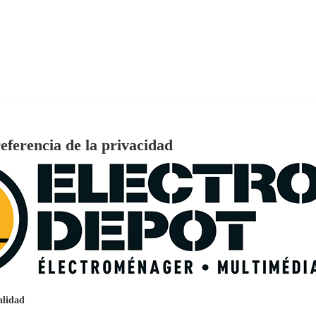
eferencia de la privacidad
€
96
159
Pago a
plazos
nción EcoTank EPSON ET-2861
alidad