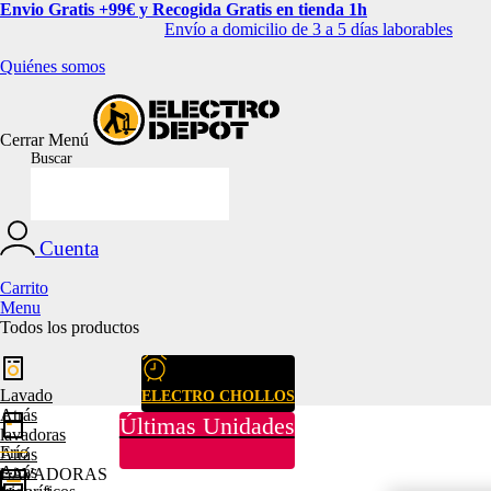
Envio Gratis +99€ y Recogida Gratis en tienda 1h
Envío a domicilio de 3 a 5 días laborables
Quiénes somos
Cerrar
Menú
Buscar
Cuenta
Carrito
Menu
Todos los productos
Lavado
ELECTRO CHOLLOS
Atrás
Últimas Unidades
lavadoras
Frío
Atrás
Atrás
LAVADORAS