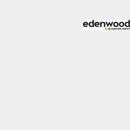
almente para garantizar
ero puede brindarte una
de no permitir ciertos
a de ellas, y así elegir
periencia de navegación y
Activas siempre
mas. Por ejemplo, estas
ientras navegas o
a afectar la
r notificado de la
o almacenan ninguna
Desactivado
 y mejorar el rendimiento