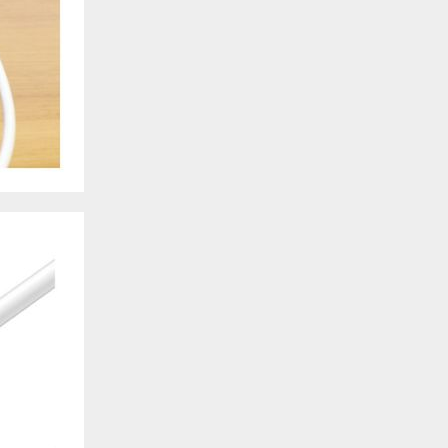
. También nos ayudan a identificar las páginas más / menos visitadas y a evaluar có
 web. Si no aceptas estas cookies, no seremos notificados de tu visita a nuestro sitio
 cookies‎
nalidad
en que el sitio ofrezca una mejor funcionalidad y personalización. Pueden ser esta
cuyos servicios hemos agregado a nuestras páginas. Si no permite estas cookies algu
ectamente.
 cookies‎
ias
blicitarios pueden establecer estas cookies en nuestro sitio web. Estas empresas pue
us intereses y proporcionarte publicidad relevante en otros sitios web. Si no permite e
nos dirigida.
 cookies‎
ociales