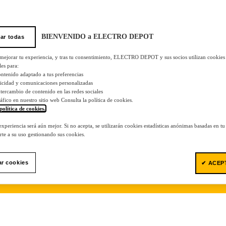
BIENVENIDO a ELECTRO DEPOT
ar todas
 mejorar tu experiencia, y tras tu consentimiento, ELECTRO DEPOT y sus socios utilizan cookies
les para:
ontenido adaptado a tus preferencias
licidad y comunicaciones personalizadas
 intercambio de contenido en las redes sociales
tráfico en nuestro sitio web Consulta la política de cookies.
política de cookies.
.
 experiencia será aún mejor. Si no acepta, se utilizarán cookies estadísticas anónimas basadas en t
te a su uso gestionando sus cookies.
ar cookies
✔ ACEP