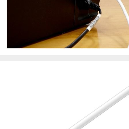
de nuestro sitio web
navegan por el sitio
Información de las
Cookies de funcio
Estas cookies permit
por terceras partes 
no funcionarán corr
Información de las
Cookies publicitar
Nuestros partners pu
crear un perfil de t
publicidad estará me
Información de las
Cookies de redes s