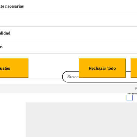
te necesarias
€
42
49
BERG 1,1L Limpia Sofás Alfombras Coche SP3
alidad
as
iales
ustes
Rechazar todo
es
Leg.I
cialidad
itio web, los datos pueden almacenarse o recuperarse de tu navegador, generalmente