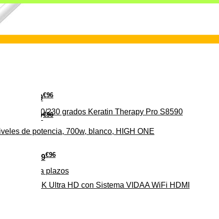
€
96
29
erámica 160/230 grados Keratin Therapy Pro S8590
€
96
37
iveles de potencia, 700w, blanco, HIGH ONE
€
96
279
Pago a
plazos
HD-EL 4K Ultra HD con Sistema VIDAA WiFi HDMI