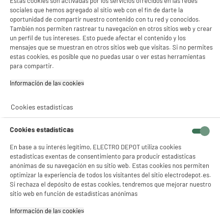
Estas cookies son activadas por los servicios ofrecidos en las redes
sociales que hemos agregado al sitio web con el fin de darte la
1
€
49
oportunidad de compartir nuestro contenido con tu red y conocidos.
También nos permiten rastrear tu navegación en otros sitios web y crear
un perfil de tus intereses. Esto puede afectar el contenido y los
mensajes que se muestran en otros sitios web que visitas. Si no permites
★★★★★
★★★★★
estas cookies, es posible que no puedas usar o ver estas herramientas
4.2
/5
(
81
)
para compartir.
compare_product
Información de las cookies‎
Cookies estadísticas
Cookies estadísticas
Alfombrilla para fregadero 28x29cm
Tipo : Alfombrilla
En base a su interés legítimo, ELECTRO DEPOT utiliza cookies
estadísticas exentas de consentimiento para producir estadísticas
2
€
49
anónimas de su navegación en su sitio web. Estas cookies nos permiten
optimizar la experiencia de todos los visitantes del sitio electrodepot.es.
★★★★★
★★★★★
Si rechaza el depósito de estas cookies, tendremos que mejorar nuestro
4.8
/5
(
17
)
sitio web en función de estadísticas anónimas
Información de las cookies‎
compare_product