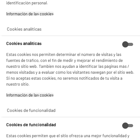
identificación personal.
Información de las cookies‎
Pack 3 esponjas mágicas quitamanchas
Tipo : esponjas mágicas
Cookies analíticas
0
€
99
Cookies analíticas
★★★★★
★★★★★
3.8
/5
(
92
)
Estas cookies nos permiten determinar el número de visitas y las
fuentes de tráfico, con el fin de medir y mejorar el rendimiento de
compare_product
nuestro sitio web. También nos ayudan a identificar las páginas más /
menos visitadas y a evaluar cómo los visitantes navegan por el sitio web.
Si no aceptas estas cookies, no seremos notificados de tu visita a
nuestro sitio.
BIENVENIDO a ELECTRO
Rechazar todas
Información de las cookies‎
Bolsas de basura x10 50L
DEPOT
Tipo : Bolsas de basura
Con el fin de mejorar tu experiencia, y tras tu consentimiento, ELECTRO DEPOT
Cookies de funcionalidad
1
€
98
y sus socios utilizan cookies que procesan tus datos personales para:
- compartir contenido adaptado a tus preferencias
Cookies de funcionalidad
- ofrecer publicidad y comunicaciones personalizadas
★★★★★
★★★★★
- facilitar el intercambio de contenido en las redes sociales
Estas cookies permiten que el sitio ofrezca una mejor funcionalidad y
4.4
/5
(
9
)
- analizar el tráfico en nuestro sitio web Consulta la política de cookies.