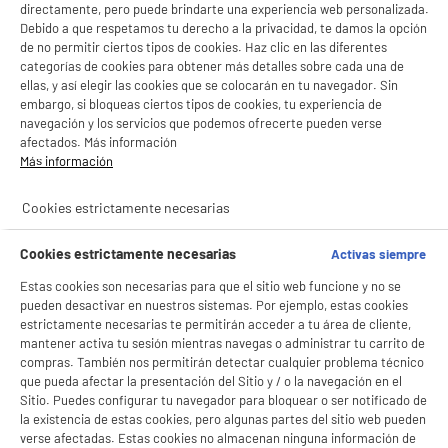
directamente, pero puede brindarte una experiencia web personalizada.
Tipo : Alfombra
Debido a que respetamos tu derecho a la privacidad, te damos la opción
2
€
49
de no permitir ciertos tipos de cookies. Haz clic en las diferentes
categorías de cookies para obtener más detalles sobre cada una de
★★★★★
★★★★★
ellas, y así elegir las cookies que se colocarán en tu navegador. Sin
4.7
/5
(
31
)
embargo, si bloqueas ciertos tipos de cookies, tu experiencia de
navegación y los servicios que podemos ofrecerte pueden verse
compare_product
afectados. Más información
Más información
Cookies estrictamente necesarias
Plumero microfibras flexible
Cookies estrictamente necesarias
Activas siempre
Tipo : Plumero
2
€
96
Estas cookies son necesarias para que el sitio web funcione y no se
pueden desactivar en nuestros sistemas. Por ejemplo, estas cookies
estrictamente necesarias te permitirán acceder a tu área de cliente,
★★★★★
★★★★★
mantener activa tu sesión mientras navegas o administrar tu carrito de
4.8
/5
(
36
)
compras. También nos permitirán detectar cualquier problema técnico
que pueda afectar la presentación del Sitio y / o la navegación en el
compare_product
Sitio. Puedes configurar tu navegador para bloquear o ser notificado de
la existencia de estas cookies, pero algunas partes del sitio web pueden
verse afectadas. Estas cookies no almacenan ninguna información de