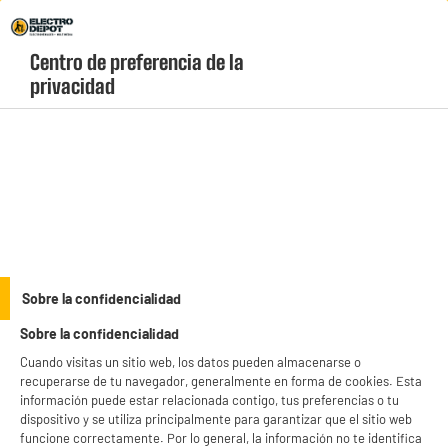
Envio Gratis +99€ y Recogida Gratis en tienda 1h
Centro de preferencia de la 
geolocation-header-icon-text
header-
Carrito
privacidad
Menú
login-
account
Droguería
(48 produits)
productItem_availability_txt-
productItem__availability-
current-store
change-btn
LEGANÉS, MADRID
Sobre la confidencialidad
product_list_sticky_button_Filter
product_list_stic
Sobre la confidencialidad
Cuando visitas un sitio web, los datos pueden almacenarse o
recuperarse de tu navegador, generalmente en forma de cookies. Esta
información puede estar relacionada contigo, tus preferencias o tu
dispositivo y se utiliza principalmente para garantizar que el sitio web
Alfombra para fregadero ultra absorbente
funcione correctamente. Por lo general, la información no te identifica
48x40cm